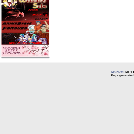
MKPortal
M1.1 
Page generated 