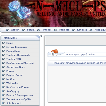
Αρχική
Forum
Tracker
Projects
Κανόνες
Νέες Δημ
Main Menu
Home
Συχνές Ερωτήσεις
Project Info
AnimeClipse Αρχική σελίδα
Tracker - Downloads
Tracker RSS
Παρακαλώ εισάγετε το όνομα μέλους και τον 
Βοήθεια για το Playback
Αίτηση για Seed
Forum
English Forum
Irc Chat
Web radio
Κανόνες του Forum
Αναζήτηση
Πολιτική Διαμοιρασμού
Σχετικά με την Ομάδα
Join Discord