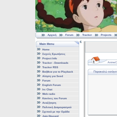
Αρχική
Forum
Tracker
Projects
Main Menu
Home
Συχνές Ερωτήσεις
Project Info
AnimeCl
Tracker - Downloads
Tracker RSS
Παρακαλώ εισάγετε
Βοήθεια για το Playback
Αίτηση για Seed
Forum
English Forum
Irc Chat
Web radio
Κανόνες του Forum
Αναζήτηση
Πολιτική Διαμοιρασμού
Σχετικά με την Ομάδα
Join Discord