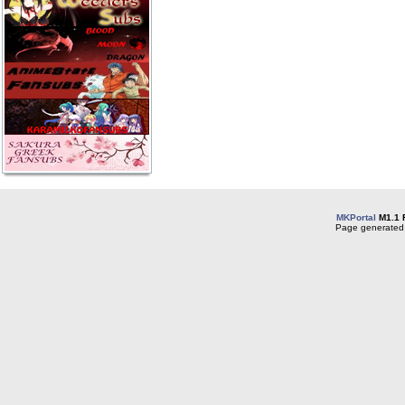
MKPortal
M1.1 
Page generated 