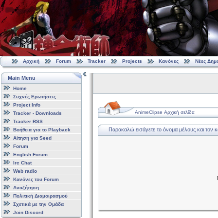
Αρχική
Forum
Tracker
Projects
Κανόνες
Νέες Δημ
Main Menu
Home
Συχνές Ερωτήσεις
Project Info
AnimeClipse Αρχική σελίδα
Tracker - Downloads
Tracker RSS
Παρακαλώ εισάγετε το όνομα μέλους και τον 
Βοήθεια για το Playback
Αίτηση για Seed
Forum
English Forum
Irc Chat
Web radio
Κανόνες του Forum
Αναζήτηση
Πολιτική Διαμοιρασμού
Σχετικά με την Ομάδα
Join Discord