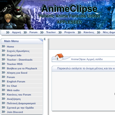
Αρχική
Forum
Tracker
Projects
Κανόνες
Νέες Δημ
Main Menu
Home
Συχνές Ερωτήσεις
Project Info
AnimeClipse Αρχική σελίδα
Tracker - Downloads
Tracker RSS
Παρακαλώ εισάγετε το όνομα μέλους και τον 
Βοήθεια για το Playback
Αίτηση για Seed
Forum
English Forum
Irc Chat
Web radio
Κανόνες του Forum
Αναζήτηση
Πολιτική Διαμοιρασμού
Σχετικά με την Ομάδα
Join Discord