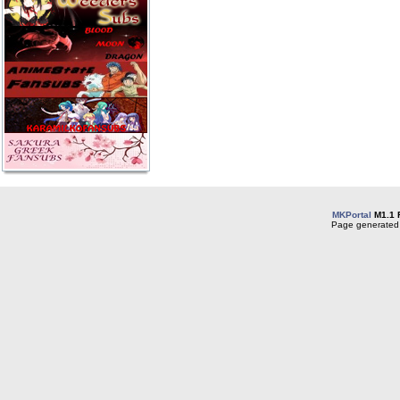
MKPortal
M1.1 
Page generated 