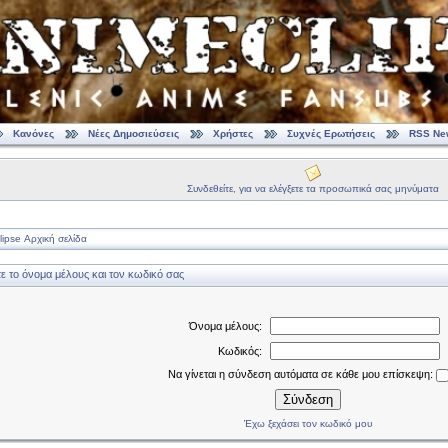
Κανόνες
Νέες Δημοσιεύσεις
Χρήστες
Συχνές Ερωτήσεις
RSS Ne
Συνδεθείτε, για να ελέγξετε τα προσωπικά σας μηνύματα
ipse Αρχική σελίδα
 το όνομα μέλους και τον κωδικό σας
Όνομα μέλους:
Κωδικός:
Να γίνεται η σύνδεση αυτόματα σε κάθε μου επίσκεψη:
Σύνδεση
Έχω ξεχάσει τον κωδικό μου