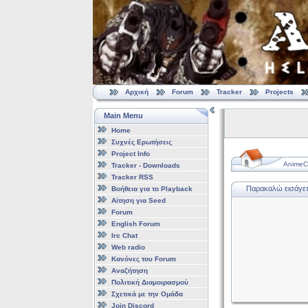
Αρχική
Forum
Tracker
Projects
Main Menu
Home
Συχνές Ερωτήσεις
Project Info
AnimeCl
Tracker - Downloads
Tracker RSS
Παρακαλώ εισάγετε
Βοήθεια για το Playback
Αίτηση για Seed
Forum
English Forum
Irc Chat
Web radio
Κανόνες του Forum
Αναζήτηση
Πολιτική Διαμοιρασμού
Σχετικά με την Ομάδα
Join Discord