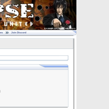
ws
Join Discord