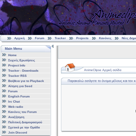
Αρχική
Forum
Tracker
Projects
Κανόνες
Νέες Δημ
Main Menu
Home
Συχνές Ερωτήσεις
Project Info
AnimeClipse Αρχική σελίδα
Tracker - Downloads
Tracker RSS
Παρακαλώ εισάγετε το όνομα μέλους και τον 
Βοήθεια για το Playback
Αίτηση για Seed
Forum
English Forum
Irc Chat
Web radio
Κανόνες του Forum
Αναζήτηση
Πολιτική Διαμοιρασμού
Σχετικά με την Ομάδα
Join Discord