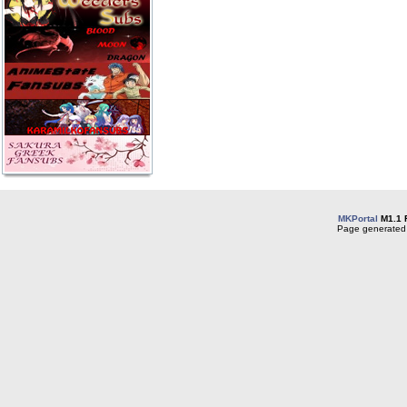
MKPortal
M1.1 
Page generated 