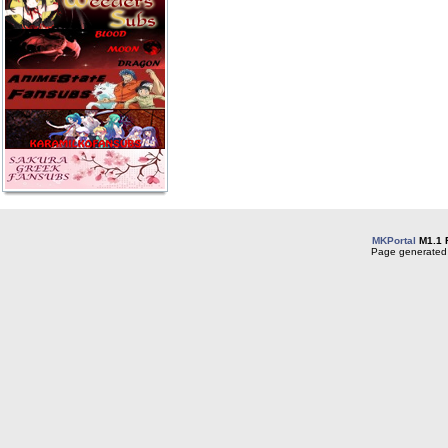
MKPortal
M1.1 
Page generated 