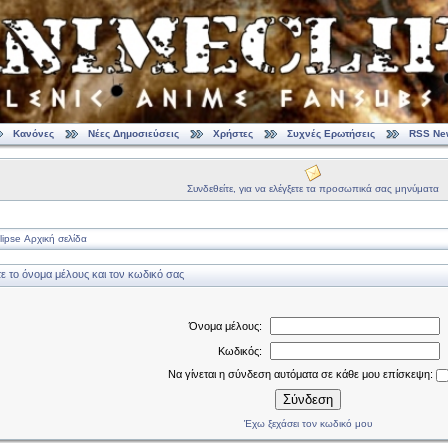
Κανόνες
Νέες Δημοσιεύσεις
Χρήστες
Συχνές Ερωτήσεις
RSS Ne
Συνδεθείτε, για να ελέγξετε τα προσωπικά σας μηνύματα
ipse Αρχική σελίδα
 το όνομα μέλους και τον κωδικό σας
Όνομα μέλους:
Κωδικός:
Να γίνεται η σύνδεση αυτόματα σε κάθε μου επίσκεψη:
Σύνδεση
Έχω ξεχάσει τον κωδικό μου