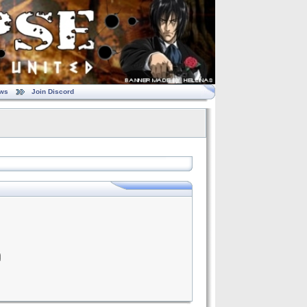
ws
Join Discord