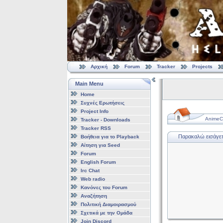
Αρχική
Forum
Tracker
Projects
Main Menu
Home
Συχνές Ερωτήσεις
Project Info
AnimeCl
Tracker - Downloads
Tracker RSS
Παρακαλώ εισάγετε
Βοήθεια για το Playback
Αίτηση για Seed
Forum
English Forum
Irc Chat
Web radio
Κανόνες του Forum
Αναζήτηση
Πολιτική Διαμοιρασμού
Σχετικά με την Ομάδα
Join Discord