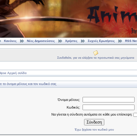
Κανόνες
Νέες Δημοσιεύσεις
Χρήστες
Συχνές Ερωτήσεις
RSS Ne
Συνδεθείτε, για να ελέγξετε τα προσωπικά σας μηνύματα
ipse Αρχική σελίδα
 το όνομα μέλους και τον κωδικό σας
Όνομα μέλους:
Κωδικός:
Να γίνεται η σύνδεση αυτόματα σε κάθε μου επίσκεψη:
Σύνδεση
Έχω ξεχάσει τον κωδικό μου