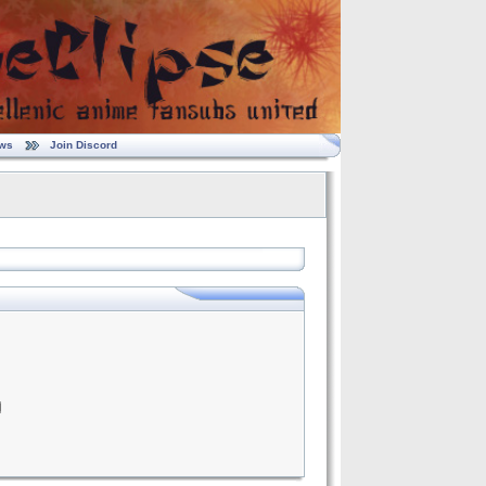
ws
Join Discord