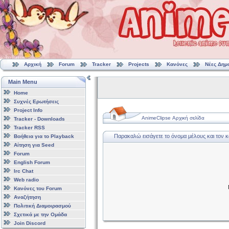
Αρχική
Forum
Tracker
Projects
Κανόνες
Νέες Δημ
Main Menu
Home
Συχνές Ερωτήσεις
Project Info
AnimeClipse Αρχική σελίδα
Tracker - Downloads
Tracker RSS
Παρακαλώ εισάγετε το όνομα μέλους και τον 
Βοήθεια για το Playback
Αίτηση για Seed
Forum
English Forum
Irc Chat
Web radio
Κανόνες του Forum
Αναζήτηση
Πολιτική Διαμοιρασμού
Σχετικά με την Ομάδα
Join Discord