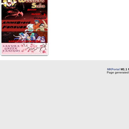
MKPortal
M1.1 
Page generated 