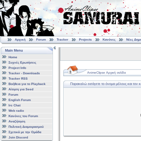
Αρχική
Forum
Tracker
Projects
Κανόνες
Νέες Δημ
Main Menu
Home
Συχνές Ερωτήσεις
Project Info
AnimeClipse Αρχική σελίδα
Tracker - Downloads
Tracker RSS
Παρακαλώ εισάγετε το όνομα μέλους και τον 
Βοήθεια για το Playback
Αίτηση για Seed
Forum
English Forum
Irc Chat
Web radio
Κανόνες του Forum
Αναζήτηση
Πολιτική Διαμοιρασμού
Σχετικά με την Ομάδα
Join Discord