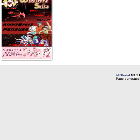
MKPortal
M1.1 
Page generated 