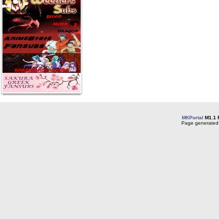
MKPortal
M1.1 
Page generated 