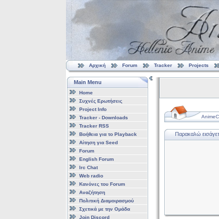
Αρχική
Forum
Tracker
Projects
Main Menu
Home
Συχνές Ερωτήσεις
Project Info
AnimeCl
Tracker - Downloads
Tracker RSS
Παρακαλώ εισάγετε
Βοήθεια για το Playback
Αίτηση για Seed
Forum
English Forum
Irc Chat
Web radio
Κανόνες του Forum
Αναζήτηση
Πολιτική Διαμοιρασμού
Σχετικά με την Ομάδα
Join Discord