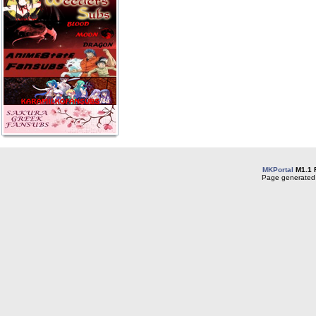
MKPortal
M1.1 
Page generated 