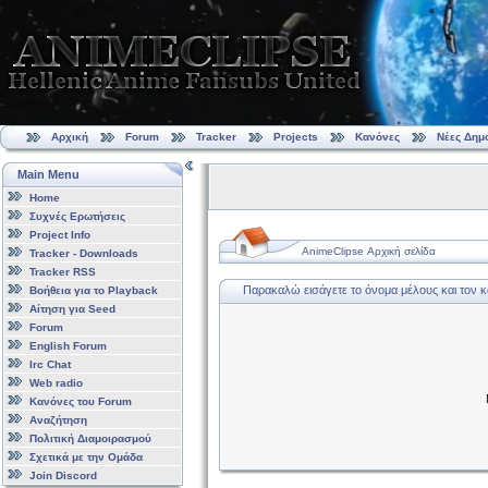
Αρχική
Forum
Tracker
Projects
Κανόνες
Νέες Δημ
Main Menu
Home
Συχνές Ερωτήσεις
Project Info
AnimeClipse Αρχική σελίδα
Tracker - Downloads
Tracker RSS
Παρακαλώ εισάγετε το όνομα μέλους και τον 
Βοήθεια για το Playback
Αίτηση για Seed
Forum
English Forum
Irc Chat
Web radio
Κανόνες του Forum
Αναζήτηση
Πολιτική Διαμοιρασμού
Σχετικά με την Ομάδα
Join Discord