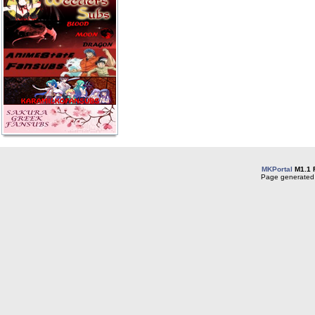
MKPortal
M1.1 
Page generated 