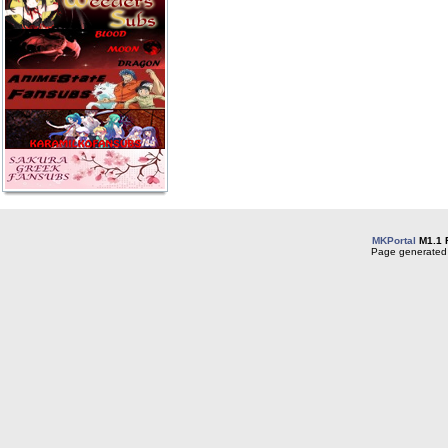
MKPortal
M1.1 
Page generated 