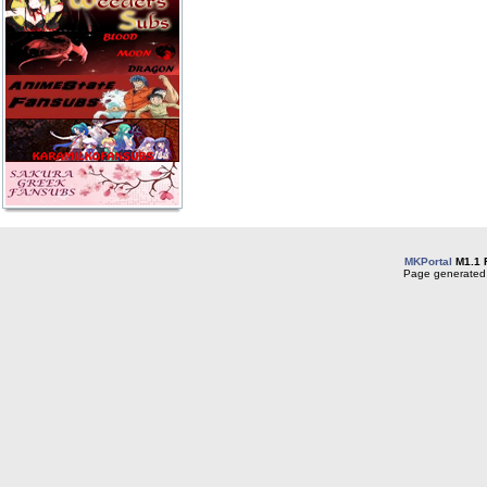
MKPortal
M1.1 
Page generated 