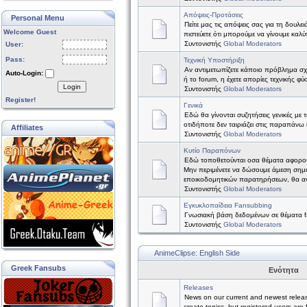
Απόψεις-Προτάσεις
Personal Menu
Πείτε μας τις απόψεις σας για τη δουλε
Welcome Guest
πιστεύετε ότι μπορούμε να γίνουμε καλύτ
Συντονιστής
Global Moderators
User:
Pass:
Τεχνική Υποστήριξη
Αν αντιμετωπίζετε κάποιο πρόβλημα σχετ
Auto-Login:
ή το forum, η έχετε απορίες τεχνικής φύ
Login
Συντονιστής
Global Moderators
Register!
Γενικά
Εδώ θα γίνονται συζητήσεις γενικές με 
οτιδήποτε δεν ταιριάζει στις παραπάνω 
Affiliates
Συντονιστής
Global Moderators
Κυτίο Παραπόνων
Εδώ τοποθετούνται οσα θέματα αφορο
Μην περιμένετε να δώσουμε άμεση σημ
εποικοδομητικών παρατηρήσεων, θα α
Συντονιστής
Global Moderators
Εγκυκλοπαίδεια Fansubbing
Γνωσιακή βάση δεδομένων σε θέματα f
Συντονιστής
Global Moderators
AnimeClipse: English Side
Greek Fansubs
Ενότητα
Releases
News on our current and newest relea
create topics, but registered users are 