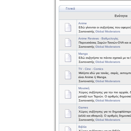
Γενικά
Ενότητα
Anime
Εδώ γίνονται οι συζητήσεις που αφορού
Συντονιστής
Global Moderators
Anime Reviews - Βαθμολογίες
Παρουσιάσεις Σειρών-Ταινιών-OVA και 
Συντονιστής
Global Moderators
Manga
Εδώ συζητήστε τα πάντα σχετικά με τα
Συντονιστής
Global Moderators
TV - Cine - Comics
Μιλήστε εδώ για ταινίες, σειρές, εκπομπ
είναι Anime ή Manga.
Συντονιστής
Global Moderators
Μουσική
Χώρος συζήτησης για την πιο αρχαία, 
μεταξύ των Τεχνών. Ο αριθμός δημοσιεύ
Συντονιστής
Global Moderators
Games
Χώρος συζήτησης για το δημοφιλέστερ
(αλλά και εθισμού). Ο αριθμός δημοσιε
Συντονιστής
Global Moderators
Βιβλία
Χώρος συζήτησης για τα βιβλία.