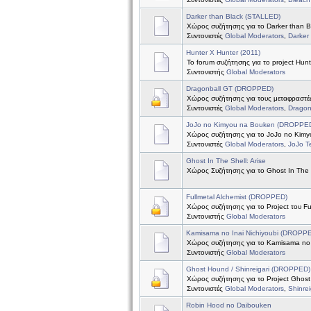
Darker than Black (STALLED)
Χώρος συζήτησης για το Darker than B
Συντονιστές
Global Moderators
,
Darker
Hunter X Hunter (2011)
Το forum συζήτησης για το project Hun
Συντονιστής
Global Moderators
Dragonball GT (DROPPED)
Χώρος συζήτησης για τους μεταφραστές
Συντονιστές
Global Moderators
,
Dragon
JoJo no Kimyou na Bouken (DROPPE
Χώρος συζήτησης για το JoJo no Kim
Συντονιστές
Global Moderators
,
JoJo 
Ghost In The Shell: Arise
Χώρος Συζήτησης για το Ghost In The S
Fullmetal Alchemist (DROPPED)
Χώρος συζήτησης για το Project του Ful
Συντονιστής
Global Moderators
Kamisama no Inai Nichiyoubi (DROPP
Χώρος συζήτησης για το Kamisama no I
Συντονιστής
Global Moderators
Ghost Hound / Shinreigari (DROPPED)
Χώρος συζήτησης για το Project Ghost 
Συντονιστές
Global Moderators
,
Shinre
Robin Hood no Daibouken