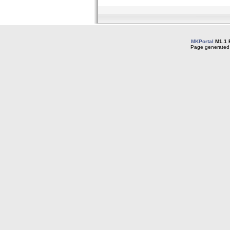
MKPortal
M1.1 
Page generated 