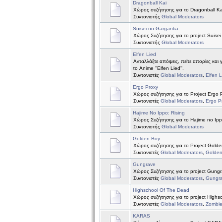
Dragonball Kai
Χώρος συζήτησης για το Dragonball Ka
Συντονιστής
Global Moderators
Suisei no Gargantia
Χώρος Συζήτησης για το project Suisei
Συντονιστής
Global Moderators
Elfen Lied
Ανταλλάξτε απόψεις, πείτε απορίες και 
το Anime ''Elfen Lied''.
Συντονιστές
Global Moderators
,
Elfen 
Ergo Proxy
Χώρος συζήτησης για το Project Ergo 
Συντονιστές
Global Moderators
,
Ergo P
Hajime No Ippo: Rising
Χώρος Συζήτησης για το Hajime no Ipp
Συντονιστής
Global Moderators
Golden Boy
Χώρος συζήτησης για το Project Golde
Συντονιστές
Global Moderators
,
Golde
Gungrave
Χώρος Συζήτησης για το project Gung
Συντονιστές
Global Moderators
,
Gungr
Highschool Of The Dead
Χώρος συζήτησης για το project Highs
Συντονιστές
Global Moderators
,
Zombi
KARAS