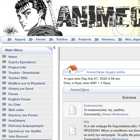
Αρχική
Forum
Tracker
Projects
Κανόνες
Νέες Δημ
Main Menu
Home
Συχνές Ερωτήσεις
Project Info
AnimeClipse Αρχική σελίδα
Tracker - Downloads
Tracker RSS
Η ώρα είναι Παρ Αύγ 07, 2026 4:59 pm
Όλες οι Ώρες είναι GMT + 2 Ώρες
Βοήθεια για το Playback
Αίτηση για Seed
AnimeClipse
Forum
Ενότητα
English Forum
Irc Chat
Ανακοινώσεις
Web radio
Οι ανακοινώσεις της ομάδας.
Συντονιστής
Global Moderators
Κανόνες του Forum
Αναζήτηση
Νέα
Πολιτική Διαμοιρασμού
Ό,τι νέο υπάρχει θα δημοσιεύεται εδώ.
ΠΡΟΣΟΧΗ: Μόνο οι υπεύθυνοι του forum
Σχετικά με την Ομάδα
σε αυτή την κατηγορία. Τα μέλη θα μπ
Join Discord
Συντονιστής
Global Moderators