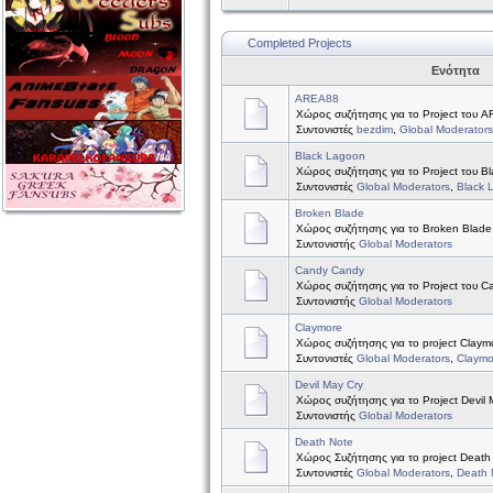
Completed Projects
Ενότητα
AREA88
Χώρος συζήτησης για το Project του 
Συντονιστές
bezdim
,
Global Moderators
Black Lagoon
Χώρος συζήτησης για το Project του B
Συντονιστές
Global Moderators
,
Black 
Broken Blade
Χώρος συζήτησης για το Broken Blade
Συντονιστής
Global Moderators
Candy Candy
Χώρος συζήτησης για το Project του 
Συντονιστής
Global Moderators
Claymore
Χώρος συζήτησης για το project Claym
Συντονιστές
Global Moderators
,
Claymo
Devil May Cry
Χώρος συζήτησης για το Project Devil 
Συντονιστής
Global Moderators
Death Note
Χώρος Συζήτησης για το project Death
Συντονιστές
Global Moderators
,
Death 