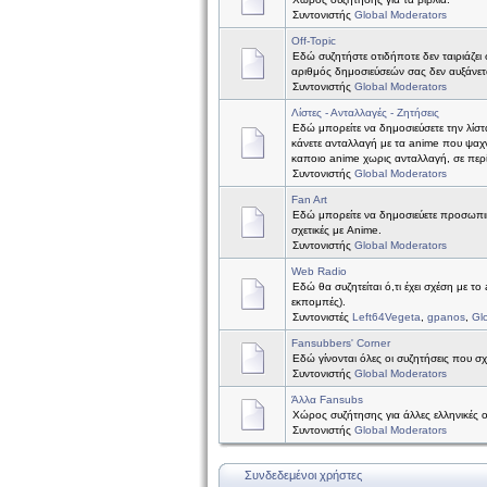
Συντονιστής
Global Moderators
Off-Topic
Εδώ συζητήστε οτιδήποτε δεν ταιριάζει 
αριθμός δημοσιεύσεών σας δεν αυξάνετ
Συντονιστής
Global Moderators
Λίστες - Ανταλλαγές - Ζητήσεις
Εδώ μπορείτε να δημοσιεύσετε την λίστ
κάνετε ανταλλαγή με τα anime που ψαχν
καποιο anime χωρις ανταλλαγή, σε περ
Συντονιστής
Global Moderators
Fan Art
Εδώ μπορείτε να δημοσιεύετε προσωπικέ
σχετικές με Anime.
Συντονιστής
Global Moderators
Web Radio
Εδώ θα συζητείται ό,τι έχει σχέση με το
εκπομπές).
Συντονιστές
Left64Vegeta
,
gpanos
,
Gl
Fansubbers' Corner
Εδώ γίνονται όλες οι συζητήσεις που σχ
Συντονιστής
Global Moderators
Άλλα Fansubs
Χώρος συζήτησης για άλλες ελληνικές 
Συντονιστής
Global Moderators
Συνδεδεμένοι χρήστες