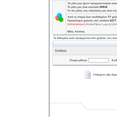
Τα μέλη μας έχουν πραγματοποιήσει συν
Τα μέλη μας είναι συνολικά
20918
Το νέο μέλος στις συζητήσεις μας είναι ο/
Αυτή τη στιγμή είναι συνδεδεμένοι
77
χρήσ
Περισσότεροι χρήστες υπό σύνδεση
6277
[Administrator]
[AnimeClipse Legacy]
[An
Μέλη: Κανένας
Τα δεδομένα αυτά προέρχονται από χρήστες που συνδ
Σύνδεση
Όνομα μέλους:
Κωδι
Υπάρχουν νέες δημο