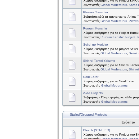
Χώρος συζήτησης για το Project KAR
Συντονιστές
Global Moderators
,
Karas 
Plawres Sanshiro
Συζητήστε εδώ τα πάντα για το Anime ''
Συντονιστές
Global Moderators
,
Plawre
Rurouni Kenshin
Χώρος συζήτησης για το Project Rurou
Συντονιστές
Rurouni Kenshin Project 
Seirei no Moribito
Χώρος Συζήτησης για το project Seirei 
Συντονιστές
Global Moderators
,
Seirei 
Shinrei Tantei Yakumo
Χώρος συζήτησης για το Shinrei Tante
Συντονιστές
Global Moderators
,
Shinre
Soul Eater
Χώρος συζήτησης για το Soul Eater.
Συντονιστής
Global Moderators
Άλλα Projects
Συζητήσεις - Πληροφορίες για άλλα μικ
Συντονιστής
Global Moderators
Stalled/Dropped Projects
Ενότητα
Bleach (STALLED)
Χώρος συζήτησης για το Project του B
Συντονιστές
Global Moderators
,
Bleach