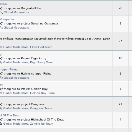
l Kai
ήτησης για το Dragonball Kai.
20
τής
Global Moderators
 Gargantia
ήτησης για το project Suisei no Gargantia
1
τής
Global Moderators
d
ε απόψεις, πείτε απορίες και γενικά συζητήστε τα πάντα σχετικά με το Anime ''Elfen
27
τές
Global Moderators
,
Elfen Lied Team
xy
ήτησης για το Project Ergo Proxy
18
τές
Global Moderators
,
Ergo Proxy Team
 Ippo: Rising
ήτησης για το Hajime no Ippo: Rising
1
τής
Global Moderators
oy
ήτησης για το Project Golden Boy.
7
τές
Global Moderators
,
Golden Boy Team
e
ζήτησης για το project Gungrave
21
τές
Global Moderators
,
Gungrave Team
ol Of The Dead
ζήτησης για το project Highschool Of The Dead
4
τές
Global Moderators
,
Zombie No Team