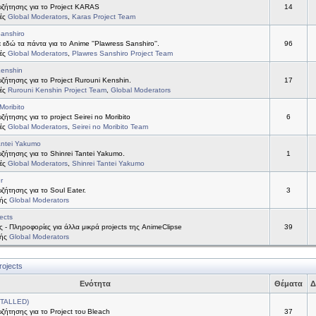
ζήτησης για το Project KARAS
14
τές
Global Moderators
,
Karas Project Team
anshiro
 εδώ τα πάντα για το Anime ''Plawress Sanshiro''.
96
τές
Global Moderators
,
Plawres Sanshiro Project Team
Kenshin
ήτησης για το Project Rurouni Kenshin.
17
τές
Rurouni Kenshin Project Team
,
Global Moderators
Moribito
ήτησης για το project Seirei no Moribito
6
τές
Global Moderators
,
Seirei no Moribito Team
antei Yakumo
ήτησης για το Shinrei Tantei Yakumo.
1
τές
Global Moderators
,
Shinrei Tantei Yakumo
r
ήτησης για το Soul Eater.
3
τής
Global Moderators
ects
ς - Πληροφορίες για άλλα μικρά projects της AnimeClipse
39
τής
Global Moderators
rojects
Ενότητα
Θέματα
Δ
STALLED)
ήτησης για το Project του Bleach
37