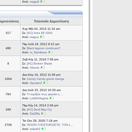
Από:
mago9
ημοσιεύσεις
Τελευταία Δημοσίευση
Κυρ Μάι 04, 2014 11:16 am
317
Σε:
[AC] Area 88 2004
Από:
magus
Πεμ Ιούλ 19, 2012 9:12 am
480
Σε:
Black lagoon continues?
Από:
m_Namikaze
Σαβ Αύγ 11, 2018 7:58 pm
8
Σε:
[AC] Broken Blade
Από:
Almuric
Δευ Απρ 16, 2012 11:56 pm
1004
Σε:
Candy Candy greek manga
Από:
Gpower2
Δευ Ιούλ 15, 2013 10:33 am
764
Σε:
Τι νομίζετε πως φοράει η ...
Από:
Left64Vegeta
Πεμ Αύγ 14, 2014 2:49 pm
349
Σε:
[AC] Devil May Cry
Από:
DaDiRa
Τετ Οκτ 28, 2020 7:18 am
2706
Σε:
ΠΟΙΟΝ ΥΠΟΣΤΗΡΙΖΕΤΕ: ΤΟΝ L...
Από:
tolias63