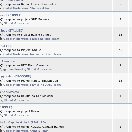
ζήτησης για το Robin Hood no Daibouken.
2
τές
Global Moderators
,
Sherwood Team
ross (DROPPED)
ζήτησης για το project SDF Macross
1
τής
Global Moderators
o Ippo (STALLED)
ήτησης για το project Hajime no Ippo
13
τές
Global Moderators
,
Hajime no Ippo Team
DROPPED)
ήτησης για το Project: Naruto
69
τές
Global Moderators
,
Ramen no Jutsu Team
 Grendizer
ζήτησης για το UFO Robo Grendizer
2
τές
gpanos
,
bezdim
,
Global Moderators
hippuuden (DROPPED)
ζήτησης για το Project Naruto Shippuuden
18
τές
Global Moderators
,
Ramen no Jutsu Team
o Ken(Movies)
ζήτησης για το Hokuto no Ken(Movies)
1
τής
Global Moderators
DROPPED)
ήτησης για το project Noein
8
τής
Global Moderators
izoku Captain Harlock (STALLED)
ζήτησης για το Uchuu Kaizoku Captain Harlock
1
τές
Global Moderators
,
Arcadia Team