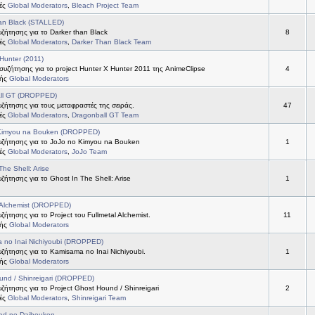
τές
Global Moderators
,
Bleach Project Team
an Black (STALLED)
ήτησης για το Darker than Black
8
τές
Global Moderators
,
Darker Than Black Team
Hunter (2011)
συζήτησης για το project Hunter X Hunter 2011 της AnimeClipse
4
τής
Global Moderators
ll GT (DROPPED)
ήτησης για τους μεταφραστές της σειράς.
47
τές
Global Moderators
,
Dragonball GT Team
Kimyou na Bouken (DROPPED)
ζήτησης για το JoJo no Kimyou na Bouken
1
τές
Global Moderators
,
JoJo Team
The Shell: Arise
ήτησης για το Ghost In The Shell: Arise
1
 Alchemist (DROPPED)
ήτησης για το Project του Fullmetal Alchemist.
11
τής
Global Moderators
 no Inai Nichiyoubi (DROPPED)
ήτησης για το Kamisama no Inai Nichiyoubi.
1
τής
Global Moderators
und / Shinreigari (DROPPED)
ήτησης για το Project Ghost Hound / Shinreigari
2
τές
Global Moderators
,
Shinreigari Team
od no Daibouken