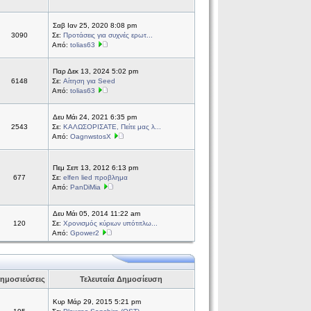
Σαβ Ιαν 25, 2020 8:08 pm
3090
Σε:
Προτάσεις για συχνές ερωτ...
Από:
tolias63
Παρ Δεκ 13, 2024 5:02 pm
6148
Σε:
Αίτηση για Seed
Από:
tolias63
Δευ Μάι 24, 2021 6:35 pm
2543
Σε:
ΚΑΛΩΣΟΡΙΣΑΤΕ, Πείτε μας λ...
Από:
OagnwstosX
Πεμ Σεπ 13, 2012 6:13 pm
677
Σε:
elfen lied προβλημα
Από:
PanDiMia
Δευ Μάι 05, 2014 11:22 am
120
Σε:
Χρονισμός κύριων υπότιτλω...
Από:
Gpower2
ημοσιεύσεις
Τελευταία Δημοσίευση
Κυρ Μάρ 29, 2015 5:21 pm