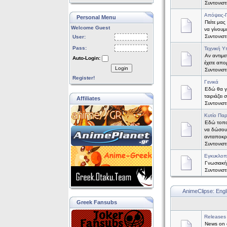
Συντονισ
Απόψεις-
Personal Menu
Πείτε μας
Welcome Guest
να γίνουμ
Συντονισ
User:
Pass:
Τεχνική Υ
Αν αντιμε
Auto-Login:
έχετε απορ
Login
Συντονισ
Register!
Γενικά
Εδώ θα γί
ταιριάζει
Affiliates
Συντονισ
Κυτίο Πα
Εδώ τοπο
να δώσου
ανταποκρ
Συντονισ
Εγκυκλοπ
Γνωσιακή
Συντονισ
AnimeClipse: Engl
Greek Fansubs
Releases
News on o