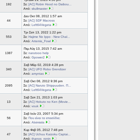
192
Σε:
[AC] Robin Hood no Daibou...
Από:
skullmaster
Δευ Οκτ 08, 2012 1:57 am
44
Σε:
[AC] SDF Macross
Από:
Left64Vegeta
Τρι Σεπ 13, 2022 1:22 pm
553
Σε:
Hajime No Ippo - New Chal...
Από:
Artemis_Fowl
Πεμ Αύγ 13, 2015 7:42 am
1387
Σε:
narutooo help
Από:
Gpower2
Σαβ Μάρ 02, 2019 4:28 pm
340
Σε:
[AC] UFO Robo Grendizer
Από:
amyntas
Σαβ Οκτ 06, 2012 9:36 pm
2095
Σε:
[AC] Naruto Shippuuden. Π...
Από:
Left64Vegeta
Σαβ Σεπ 21, 2013 1:03 pm
13
Σε:
[AC] Hokuto no Ken (Movie...
Από:
vouk
Σαβ Ιούν 23, 2007 5:34 pm
56
Σε:
Που είναι τα επεισόδια;
Από:
Alximistis
Κυρ Φεβ 05, 2012 7:46 pm
47
Σε:
[AC] Uchuu Kaizoku Captai...
Από:
thanos_ronin