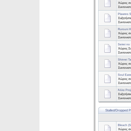
Χώρος συ
Συντονισ
Plawres S
Συζητήστε
Συντονισ
Rurouni 
Χώρος συζ
Συντονισ
Seirei no 
Χώρος Συζ
Συντονισ
Shinrei T
Χώρος συζ
Συντονισ
Soul Eate
Χώρος συζ
Συντονισ
Άλλα Proj
Συζητήσει
Συντονισ
Stalled/Dropped P
Bleach (
Χώρος συζ