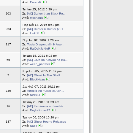
Από:
Earendil
Τετ Ιαν 25, 2012 5:30 pm
203
Σε:
[ΑC] Darker than Black Re...
Από:
mechanic
Παρ Μάι 13, 2016 8:52 pm
253
Σε:
[AC] Hunter X Hunter (201...
Από:
Link88
Παρ Ιαν 02, 2009 1:20 am
817
Σε:
Ταινία Dragonball - Η Απο...
Από:
RaiDeNJuNioR
Τετ Δεκ 15, 2021 6:02 pm
65
Σε:
[AC] JoJo no Kimyou na Bo...
Από:
weeb_panther
Κυρ Απρ 05, 2015 11:39 pm
7
Σε:
[AC] Ghost In The Shell: ...
Από:
BlackHeart
Δευ Φεβ 07, 2011 10:11 pm
236
Σε:
Απορία για FullMetal Alch...
Από:
Nick7LF
Τετ Αύγ 28, 2013 11:59 am
16
Σε:
[AC] Kamisama no Inai Nic...
Από:
Deykalionas17
Τρι Ιαν 06, 2009 10:20 pm
137
Σε:
[AC] Ghost Hound Releases
Από:
Nadir
Τρι Δεκ 29, 2020 4:30 pm