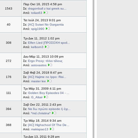
Παρ Οκτ 16, 2015 4:58 pm
1543
Σε:
dragonball z kai greek su...
Από:
tolias63
Τετ Ιούλ 24, 2013 9:01 pm
40
Σε:
[AC] Suisei No Gargantia
Από:
spig1990
Τρι Δεκ 11, 2012 1:02 pm
308
Σε:
Elfen Lied [ΠΡΟΣΟΧΗ spoil...
Από:
kelborn3
Δευ Μάρ 11, 2013 10:09 pm
272
Σε:
Ergo Proxy: τίτλοι τέλους
Από:
astoxastos
Σαβ Φεβ 24, 2018 8:47 pm
176
Σε:
[AC] Hajime no Ippo: Risi...
Από:
master lee
Τρι Μάρ 31, 2009 4:11 pm
111
Σε:
Golden Boy Episodes 04 - ...
Από:
G_Altair
Σαβ Οκτ 22, 2011 2:43 pm
394
Σε:
Να δω πρώτο episode ή όχι...
Από:
*md.christina*
Τρι Μάρ 18, 2014 9:34 am
368
Σε:
[AC] Highschool Of The De...
Από:
makispao13
Τρι Δεκ 13, 2011 9:28 pm