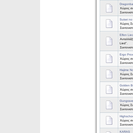
Dragonbal
Χώρος συζ
Συντονισ
Suisei no
Χώρος Συζ
Συντονισ
Elfen Lie
Ανταλλάξτ
Lied''.
Συντονισ
Ergo Pro
Χώρος συζ
Συντονισ
Hajime No
Χώρος Συζ
Συντονισ
Golden B
Χώρος συζ
Συντονισ
Gungrav
Χώρος Συ
Συντονισ
Highscho
Χώρος συ
Συντονισ
KARAS