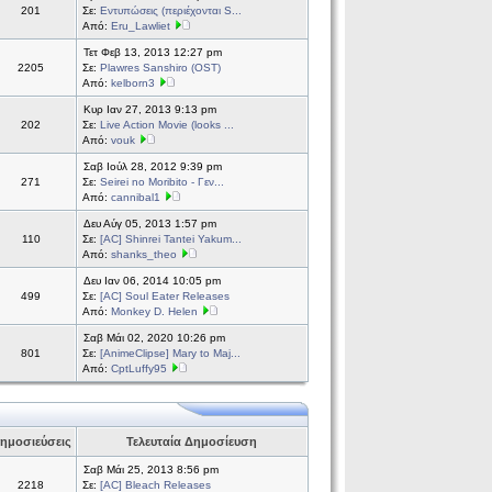
201
Σε:
Εντυπώσεις (περιέχονται S...
Από:
Eru_Lawliet
Τετ Φεβ 13, 2013 12:27 pm
2205
Σε:
Plawres Sanshiro (OST)
Από:
kelborn3
Κυρ Ιαν 27, 2013 9:13 pm
202
Σε:
Live Action Movie (looks ...
Από:
vouk
Σαβ Ιούλ 28, 2012 9:39 pm
271
Σε:
Seirei no Moribito - Γεν...
Από:
cannibal1
Δευ Αύγ 05, 2013 1:57 pm
110
Σε:
[AC] Shinrei Tantei Yakum...
Από:
shanks_theo
Δευ Ιαν 06, 2014 10:05 pm
499
Σε:
[AC] Soul Eater Releases
Από:
Monkey D. Helen
Σαβ Μάι 02, 2020 10:26 pm
801
Σε:
[AnimeClipse] Mary to Maj...
Από:
CptLuffy95
ημοσιεύσεις
Τελευταία Δημοσίευση
Σαβ Μάι 25, 2013 8:56 pm
2218
Σε:
[AC] Bleach Releases