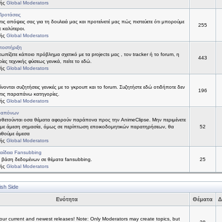
τής
Global Moderators
Προτάσεις
 τις απόψεις σας για τη δουλειά μας και προτείνετέ μας πώς πιστεύετε ότι μπορούμε
255
ε καλύτεροι.
τής
Global Moderators
ποστήριξη
τωπίζετε κάποιο πρόβλημα σχετικό με τα projects μας , τον tracker ή το forum, η
443
ίες τεχνικής φύσεως γενικά, πείτε το εδώ.
τής
Global Moderators
νονται συζητήσεις γενικές με το γκρουπ και το forum. Συζητήστε εδώ οτιδήποτε δεν
196
 στις παραπάνω κατηγορίες.
τής
Global Moderators
ραπόνων
θετούνται οσα θέματα αφορούν παράπονα προς την AnimeClipse. Μην περιμένετε
με άμεση σημασία, όμως σε περίπτωση εποικοδομητικών παρατηρήσεων, θα
52
ιθούμε άμεσα
τής
Global Moderators
αίδεια Fansubbing
 βάση δεδομένων σε θέματα fansubbing.
25
τής
Global Moderators
ish Side
Ενότητα
Θέματα
Δ
ur current and newest releases! Note: Only Moderators may create topics, but