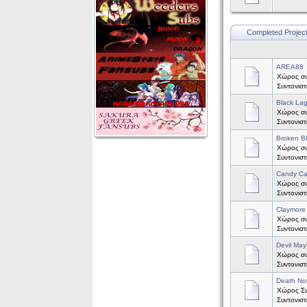
Completed Projec
AREA88
Χώρος συ
Συντονισ
Black La
Χώρος συζ
Συντονισ
Broken B
Χώρος συ
Συντονισ
Candy C
Χώρος συ
Συντονισ
Claymore
Χώρος συζ
Συντονισ
Devil May
Χώρος συζ
Συντονισ
Death No
Χώρος Συζ
Συντονισ