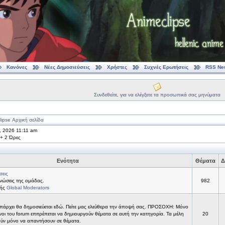
Κανόνες
Νέες Δημοσιεύσεις
Χρήστες
Συχνές Ερωτήσεις
RSS Ne
Συνδεθείτε, για να ελέγξετε τα προσωπικά σας μηνύματα
ipse Αρχική σελίδα
, 2026 11:11 am
 + 2 Ώρες
Ενότητα
Θέματα
Δ
σεις
νώσεις της ομάδας.
982
τής
Global Moderators
υπάρχει θα δημοσιεύεται εδώ. Πείτε μας ελεύθερα την άποψή σας. ΠΡΟΣΟΧΗ: Μόνο
νοι του forum επιτρέπεται να δημιουργούν θέματα σε αυτή την κατηγορία. Τα μέλη
20
ύν μόνο να απαντήσουν σε θέματα.