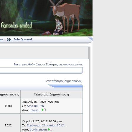
ws
Join Discord
Να σημειωθούν όλες οι Ενότητες ως αναγνωσμένες
Αναπάντητες δημοσιεύσεις
ημοσιεύσεις
Τελευταία Δημοσίευση
Σαβ Αύγ 01, 2026 7:21 pm
1003
Σε:
Area 88 - 2K
Από:
tolias63
Παρ Ιούλ 27, 2012 10:52 pm
1522
Σε:
Συνάντηση 21 Ιουλίου 2012...
Από:
devilmanson