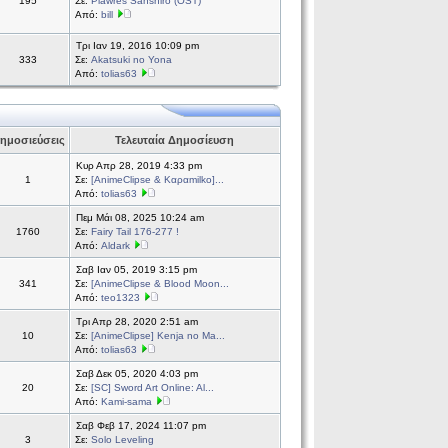
195
Σε:
Plawres Sanshiro (OST)
Από:
bill
Τρι Ιαν 19, 2016 10:09 pm
333
Σε:
Akatsuki no Yona
Από:
tolias63
ημοσιεύσεις
Τελευταία Δημοσίευση
Κυρ Απρ 28, 2019 4:33 pm
1
Σε:
[AnimeClipse & Καραmilko]...
Από:
tolias63
Πεμ Μάι 08, 2025 10:24 am
1760
Σε:
Fairy Tail 176-277 !
Από:
Aldark
Σαβ Ιαν 05, 2019 3:15 pm
341
Σε:
[AnimeClipse & Blood Moon...
Από:
teo1323
Τρι Απρ 28, 2020 2:51 am
10
Σε:
[AnimeClipse] Kenja no Ma...
Από:
tolias63
Σαβ Δεκ 05, 2020 4:03 pm
20
Σε:
[SC] Sword Art Online: Al...
Από:
Kami-sama
Σαβ Φεβ 17, 2024 11:07 pm
3
Σε:
Solo Leveling