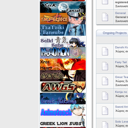
registere
Συντονισ
General
General t
Συντονισ
Ongoing Projects
Danshi Ko
Χώρος συζ
Fairy Tail
Χώρος Συζ
Great Te
Χώρος Συ
Συντονισ
Kenja no
Χώρος συζ
Sword Art
Χώρος συζ
Solo Leve
Χώρος συζ