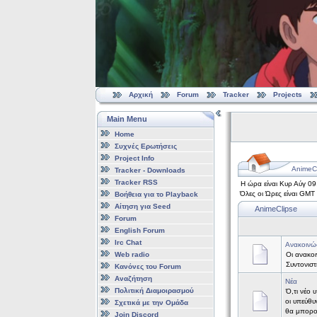
Αρχική
Forum
Tracker
Projects
Main Menu
Home
Συχνές Ερωτήσεις
Project Info
AnimeCl
Tracker - Downloads
Tracker RSS
Η ώρα είναι Κυρ Αύγ 09
Όλες οι Ώρες είναι GMT
Βοήθεια για το Playback
Αίτηση για Seed
AnimeClipse
Forum
English Forum
Irc Chat
Ανακοινώ
Web radio
Οι ανακοι
Συντονισ
Κανόνες του Forum
Αναζήτηση
Νέα
Πολιτική Διαμοιρασμού
Ό,τι νέο 
οι υπεύθυ
Σχετικά με την Ομάδα
θα μπορο
Join Discord