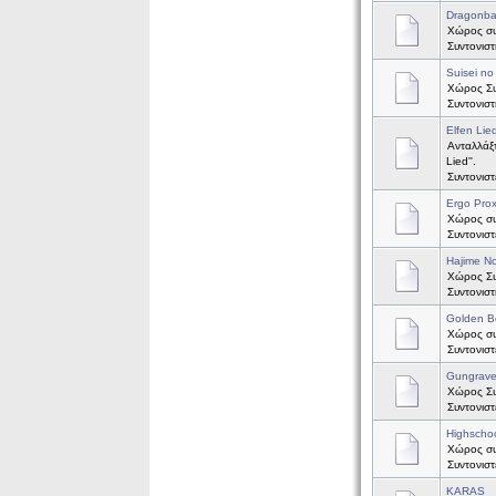
Dragonbal
Χώρος συζ
Συντονισ
Suisei no
Χώρος Συζ
Συντονισ
Elfen Lie
Ανταλλάξτ
Lied''.
Συντονισ
Ergo Pro
Χώρος συζ
Συντονισ
Hajime No
Χώρος Συζ
Συντονισ
Golden B
Χώρος συζ
Συντονισ
Gungrav
Χώρος Συ
Συντονισ
Highscho
Χώρος συ
Συντονισ
KARAS