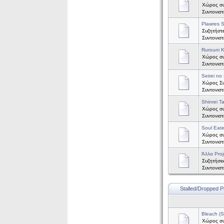
Χώρος συ
Συντονισ
Plawres S
Συζητήστε
Συντονισ
Rurouni 
Χώρος συζ
Συντονισ
Seirei no 
Χώρος Συζ
Συντονισ
Shinrei T
Χώρος συζ
Συντονισ
Soul Eate
Χώρος συζ
Συντονισ
Άλλα Proj
Συζητήσει
Συντονισ
Stalled/Dropped P
Bleach (
Χώρος συζ