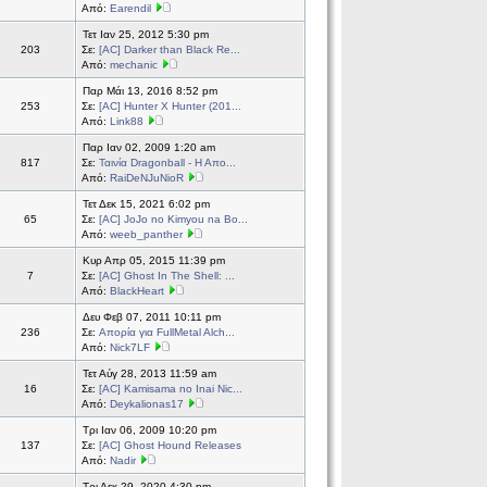
Από:
Earendil
Τετ Ιαν 25, 2012 5:30 pm
203
Σε:
[ΑC] Darker than Black Re...
Από:
mechanic
Παρ Μάι 13, 2016 8:52 pm
253
Σε:
[AC] Hunter X Hunter (201...
Από:
Link88
Παρ Ιαν 02, 2009 1:20 am
817
Σε:
Ταινία Dragonball - Η Απο...
Από:
RaiDeNJuNioR
Τετ Δεκ 15, 2021 6:02 pm
65
Σε:
[AC] JoJo no Kimyou na Bo...
Από:
weeb_panther
Κυρ Απρ 05, 2015 11:39 pm
7
Σε:
[AC] Ghost In The Shell: ...
Από:
BlackHeart
Δευ Φεβ 07, 2011 10:11 pm
236
Σε:
Απορία για FullMetal Alch...
Από:
Nick7LF
Τετ Αύγ 28, 2013 11:59 am
16
Σε:
[AC] Kamisama no Inai Nic...
Από:
Deykalionas17
Τρι Ιαν 06, 2009 10:20 pm
137
Σε:
[AC] Ghost Hound Releases
Από:
Nadir
Τρι Δεκ 29, 2020 4:30 pm