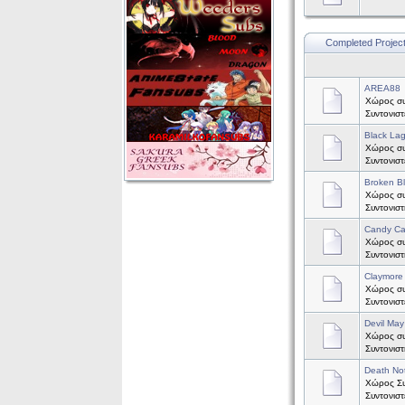
Completed Projec
AREA88
Χώρος συ
Συντονισ
Black La
Χώρος συζ
Συντονισ
Broken B
Χώρος συ
Συντονισ
Candy C
Χώρος συ
Συντονισ
Claymore
Χώρος συζ
Συντονισ
Devil May
Χώρος συζ
Συντονισ
Death No
Χώρος Συζ
Συντονισ