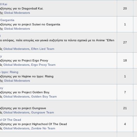
l Kai
ήτησης για το Dragonball Kai.
20
τής
Global Moderators
 Gargantia
ήτησης για το project Suisei no Gargantia
1
τής
Global Moderators
d
ε απόψεις, πείτε απορίες και γενικά συζητήστε τα πάντα σχετικά με το Anime ''Elfen
27
τές
Global Moderators
,
Elfen Lied Team
xy
ήτησης για το Project Ergo Proxy
18
τές
Global Moderators
,
Ergo Proxy Team
 Ippo: Rising
ήτησης για το Hajime no Ippo: Rising
1
τής
Global Moderators
oy
ήτησης για το Project Golden Boy.
7
τές
Global Moderators
,
Golden Boy Team
e
ζήτησης για το project Gungrave
21
τές
Global Moderators
,
Gungrave Team
ol Of The Dead
ζήτησης για το project Highschool Of The Dead
4
τές
Global Moderators
,
Zombie No Team