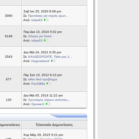
Σαβ Ιαν 25, 2020 8:08 pm
3090
Σε:
Προτάσεις για συχνές ερωτ...
Από:
tolias63
Παρ Δεκ 13, 2024 5:02 pm
6148
Σε:
Αίτηση για Seed
Από:
tolias63
Δευ Μάι 24, 2021 6:35 pm
2543
Σε:
ΚΑΛΩΣΟΡΙΣΑΤΕ, Πείτε μας λ...
Από:
OagnwstosX
Πεμ Σεπ 13, 2012 6:13 pm
677
Σε:
elfen lied προβλημα
Από:
PanDiMia
Δευ Μάι 05, 2014 11:22 am
120
Σε:
Χρονισμός κύριων υπότιτλω...
Από:
Gpower2
ημοσιεύσεις
Τελευταία Δημοσίευση
Κυρ Μάρ 29, 2015 5:21 pm