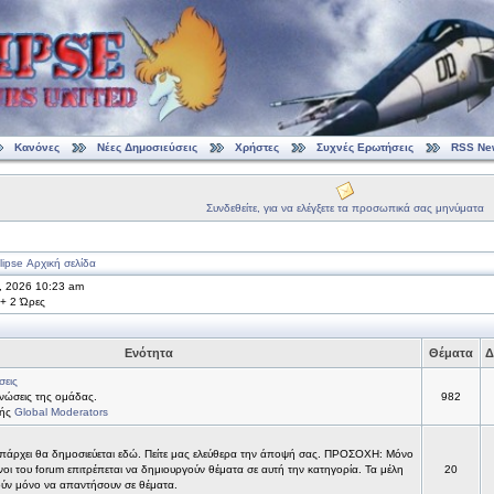
Κανόνες
Νέες Δημοσιεύσεις
Χρήστες
Συχνές Ερωτήσεις
RSS Ne
Συνδεθείτε, για να ελέγξετε τα προσωπικά σας μηνύματα
ipse Αρχική σελίδα
9, 2026 10:23 am
 + 2 Ώρες
Ενότητα
Θέματα
Δ
σεις
νώσεις της ομάδας.
982
τής
Global Moderators
υπάρχει θα δημοσιεύεται εδώ. Πείτε μας ελεύθερα την άποψή σας. ΠΡΟΣΟΧΗ: Μόνο
νοι του forum επιτρέπεται να δημιουργούν θέματα σε αυτή την κατηγορία. Τα μέλη
20
ύν μόνο να απαντήσουν σε θέματα.