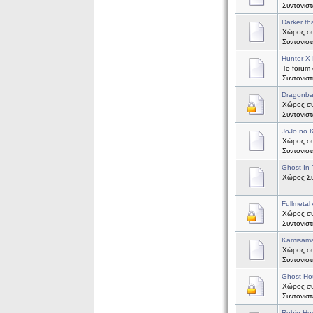
Συντονισ
Darker th
Χώρος συζ
Συντονισ
Hunter X 
Το forum 
Συντονισ
Dragonba
Χώρος συζ
Συντονισ
JoJo no 
Χώρος συ
Συντονισ
Ghost In 
Χώρος Συζ
Fullmetal
Χώρος συζ
Συντονισ
Kamisama
Χώρος συζ
Συντονισ
Ghost Ho
Χώρος συζ
Συντονισ
Robin Ho