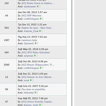
192
Σε:
[AC] Robin Hood no Daibou...
Από:
skullmaster
Δευ Οκτ 08, 2012 1:57 am
44
Σε:
[AC] SDF Macross
Από:
Left64Vegeta
Τρι Σεπ 13, 2022 1:22 pm
553
Σε:
Hajime No Ippo - New Chal...
Από:
Artemis_Fowl
Πεμ Αύγ 13, 2015 7:42 am
1387
Σε:
narutooo help
Από:
Gpower2
Σαβ Μάρ 02, 2019 4:28 pm
340
Σε:
[AC] UFO Robo Grendizer
Από:
amyntas
Σαβ Οκτ 06, 2012 9:36 pm
2095
Σε:
[AC] Naruto Shippuuden. Π...
Από:
Left64Vegeta
Σαβ Σεπ 21, 2013 1:03 pm
13
Σε:
[AC] Hokuto no Ken (Movie...
Από:
vouk
Σαβ Ιούν 23, 2007 5:34 pm
56
Σε:
Που είναι τα επεισόδια;
Από:
Alximistis
Κυρ Φεβ 05, 2012 7:46 pm
47
Σε:
[AC] Uchuu Kaizoku Captai...
Από:
thanos_ronin