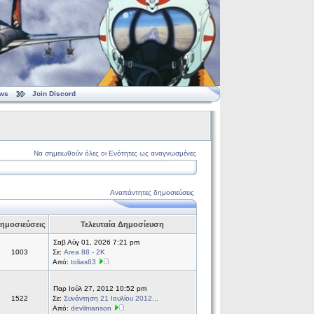
ws
Join Discord
Να σημειωθούν όλες οι Ενότητες ως αναγνωσμένες
Αναπάντητες δημοσιεύσεις
ημοσιεύσεις
Τελευταία Δημοσίευση
Σαβ Αύγ 01, 2026 7:21 pm
1003
Σε:
Area 88 - 2K
Από:
tolias63
Παρ Ιούλ 27, 2012 10:52 pm
1522
Σε:
Συνάντηση 21 Ιουλίου 2012...
Από:
devilmanson