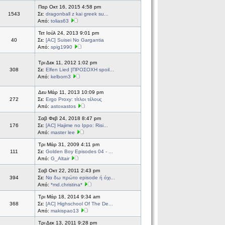
Παρ Οκτ 16, 2015 4:58 pm
1543
Σε:
dragonball z kai greek su...
Από:
tolias63
Τετ Ιούλ 24, 2013 9:01 pm
40
Σε:
[AC] Suisei No Gargantia
Από:
spig1990
Τρι Δεκ 11, 2012 1:02 pm
308
Σε:
Elfen Lied [ΠΡΟΣΟΧΗ spoil...
Από:
kelborn3
Δευ Μάρ 11, 2013 10:09 pm
272
Σε:
Ergo Proxy: τίτλοι τέλους
Από:
astoxastos
Σαβ Φεβ 24, 2018 8:47 pm
176
Σε:
[AC] Hajime no Ippo: Risi...
Από:
master lee
Τρι Μάρ 31, 2009 4:11 pm
111
Σε:
Golden Boy Episodes 04 - ...
Από:
G_Altair
Σαβ Οκτ 22, 2011 2:43 pm
394
Σε:
Να δω πρώτο episode ή όχι...
Από:
*md.christina*
Τρι Μάρ 18, 2014 9:34 am
368
Σε:
[AC] Highschool Of The De...
Από:
makispao13
Τρι Δεκ 13, 2011 9:28 pm