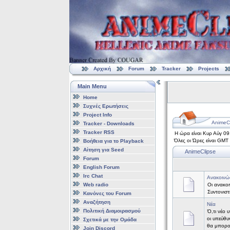
Αρχική
Forum
Tracker
Projects
Main Menu
Home
Συχνές Ερωτήσεις
Project Info
AnimeCl
Tracker - Downloads
Tracker RSS
Η ώρα είναι Κυρ Αύγ 0
Όλες οι Ώρες είναι GMT
Βοήθεια για το Playback
Αίτηση για Seed
AnimeClipse
Forum
English Forum
Irc Chat
Ανακοινώ
Web radio
Οι ανακοι
Συντονισ
Κανόνες του Forum
Αναζήτηση
Νέα
Πολιτική Διαμοιρασμού
Ό,τι νέο 
οι υπεύθυ
Σχετικά με την Ομάδα
θα μπορο
Join Discord