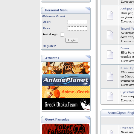
Συντονισ
Απόψεις-
Personal Menu
Πείτε μας
Welcome Guest
να γίνουμ
Συντονισ
User:
Pass:
Τεχνική Υ
Αν αντιμε
Auto-Login:
έχετε απορ
Login
Συντονισ
Register!
Γενικά
Εδώ θα γί
ταιριάζει
Affiliates
Συντονισ
Κυτίο Πα
Εδώ τοπο
να δώσου
ανταποκρ
Συντονισ
Εγκυκλοπ
Γνωσιακή
Συντονισ
AnimeClipse: Engl
Greek Fansubs
Releases
News on o