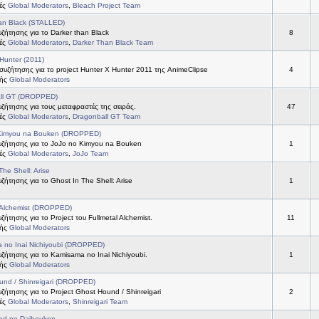
τές
Global Moderators
,
Bleach Project Team
an Black (STALLED)
ήτησης για το Darker than Black
8
τές
Global Moderators
,
Darker Than Black Team
Hunter (2011)
συζήτησης για το project Hunter X Hunter 2011 της AnimeClipse
4
τής
Global Moderators
ll GT (DROPPED)
ήτησης για τους μεταφραστές της σειράς.
47
τές
Global Moderators
,
Dragonball GT Team
Kimyou na Bouken (DROPPED)
ζήτησης για το JoJo no Kimyou na Bouken
1
τές
Global Moderators
,
JoJo Team
The Shell: Arise
ήτησης για το Ghost In The Shell: Arise
1
 Alchemist (DROPPED)
ήτησης για το Project του Fullmetal Alchemist.
11
τής
Global Moderators
 no Inai Nichiyoubi (DROPPED)
ήτησης για το Kamisama no Inai Nichiyoubi.
1
τής
Global Moderators
und / Shinreigari (DROPPED)
ήτησης για το Project Ghost Hound / Shinreigari
2
τές
Global Moderators
,
Shinreigari Team
od no Daibouken