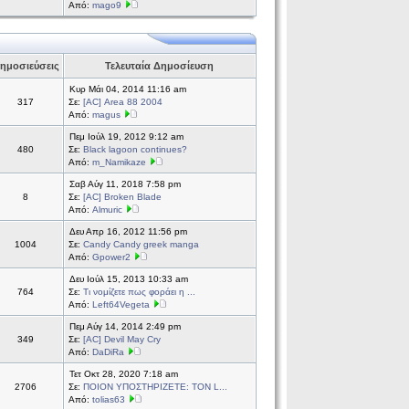
Από:
mago9
ημοσιεύσεις
Τελευταία Δημοσίευση
Κυρ Μάι 04, 2014 11:16 am
317
Σε:
[AC] Area 88 2004
Από:
magus
Πεμ Ιούλ 19, 2012 9:12 am
480
Σε:
Black lagoon continues?
Από:
m_Namikaze
Σαβ Αύγ 11, 2018 7:58 pm
8
Σε:
[AC] Broken Blade
Από:
Almuric
Δευ Απρ 16, 2012 11:56 pm
1004
Σε:
Candy Candy greek manga
Από:
Gpower2
Δευ Ιούλ 15, 2013 10:33 am
764
Σε:
Τι νομίζετε πως φοράει η ...
Από:
Left64Vegeta
Πεμ Αύγ 14, 2014 2:49 pm
349
Σε:
[AC] Devil May Cry
Από:
DaDiRa
Τετ Οκτ 28, 2020 7:18 am
2706
Σε:
ΠΟΙΟΝ ΥΠΟΣΤΗΡΙΖΕΤΕ: ΤΟΝ L...
Από:
tolias63