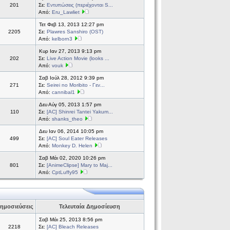
201
Σε:
Εντυπώσεις (περιέχονται S...
Από:
Eru_Lawliet
Τετ Φεβ 13, 2013 12:27 pm
2205
Σε:
Plawres Sanshiro (OST)
Από:
kelborn3
Κυρ Ιαν 27, 2013 9:13 pm
202
Σε:
Live Action Movie (looks ...
Από:
vouk
Σαβ Ιούλ 28, 2012 9:39 pm
271
Σε:
Seirei no Moribito - Γεν...
Από:
cannibal1
Δευ Αύγ 05, 2013 1:57 pm
110
Σε:
[AC] Shinrei Tantei Yakum...
Από:
shanks_theo
Δευ Ιαν 06, 2014 10:05 pm
499
Σε:
[AC] Soul Eater Releases
Από:
Monkey D. Helen
Σαβ Μάι 02, 2020 10:26 pm
801
Σε:
[AnimeClipse] Mary to Maj...
Από:
CptLuffy95
ημοσιεύσεις
Τελευταία Δημοσίευση
Σαβ Μάι 25, 2013 8:56 pm
2218
Σε:
[AC] Bleach Releases