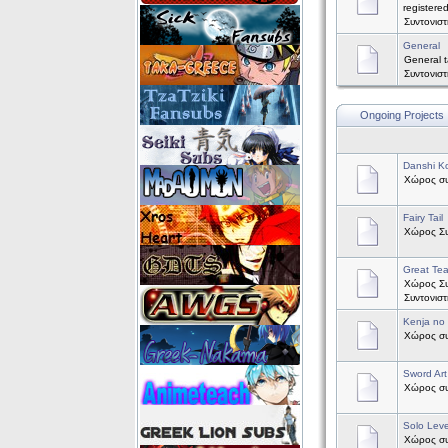
registere
Συντονισ
General
General t
Συντονισ
Ongoing Projects
Danshi Ko
Χώρος συζ
Fairy Tail
Χώρος Συζ
Great Te
Χώρος Συ
Συντονισ
Kenja no
Χώρος συζ
Sword Art
Χώρος συζ
Solo Leve
Χώρος συζ