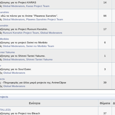
ζήτησης για το Project KARAS
14
τές
Global Moderators
,
Karas Project Team
anshiro
 εδώ τα πάντα για το Anime ''Plawress Sanshiro''.
96
τές
Global Moderators
,
Plawres Sanshiro Project Team
Kenshin
ήτησης για το Project Rurouni Kenshin.
17
τές
Rurouni Kenshin Project Team
,
Global Moderators
Moribito
ήτησης για το project Seirei no Moribito
6
τές
Global Moderators
,
Seirei no Moribito Team
antei Yakumo
ήτησης για το Shinrei Tantei Yakumo.
1
τές
Global Moderators
,
Shinrei Tantei Yakumo
r
ήτησης για το Soul Eater.
3
τής
Global Moderators
ects
ς - Πληροφορίες για άλλα μικρά projects της AnimeClipse
39
τής
Global Moderators
rojects
Ενότητα
Θέματα
Δ
STALLED)
ήτησης για το Project του Bleach
37