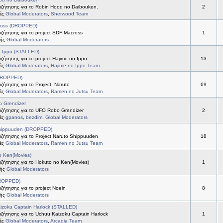
ζήτησης για το Robin Hood no Daibouken.
2
τές
Global Moderators
,
Sherwood Team
ross (DROPPED)
ζήτησης για το project SDF Macross
1
τής
Global Moderators
o Ippo (STALLED)
ήτησης για το project Hajime no Ippo
13
τές
Global Moderators
,
Hajime no Ippo Team
DROPPED)
ήτησης για το Project: Naruto
69
τές
Global Moderators
,
Ramen no Jutsu Team
 Grendizer
ζήτησης για το UFO Robo Grendizer
2
τές
gpanos
,
bezdim
,
Global Moderators
hippuuden (DROPPED)
ζήτησης για το Project Naruto Shippuuden
18
τές
Global Moderators
,
Ramen no Jutsu Team
o Ken(Movies)
ζήτησης για το Hokuto no Ken(Movies)
1
τής
Global Moderators
DROPPED)
ήτησης για το project Noein
8
τής
Global Moderators
izoku Captain Harlock (STALLED)
ζήτησης για το Uchuu Kaizoku Captain Harlock
1
τές
Global Moderators
,
Arcadia Team