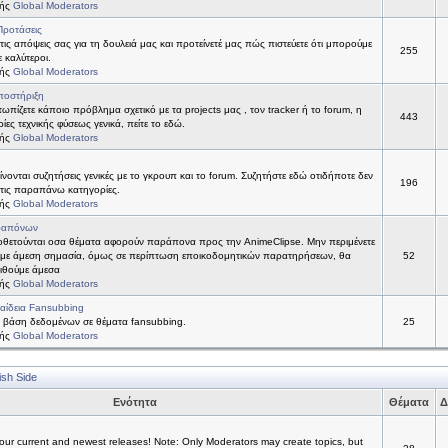
τής
Global Moderators
Προτάσεις
 τις απόψεις σας για τη δουλειά μας και προτείνετέ μας πώς πιστεύετε ότι μπορούμε
255
ε καλύτεροι.
τής
Global Moderators
ποστήριξη
τωπίζετε κάποιο πρόβλημα σχετικό με τα projects μας , τον tracker ή το forum, η
443
ίες τεχνικής φύσεως γενικά, πείτε το εδώ.
τής
Global Moderators
νονται συζητήσεις γενικές με το γκρουπ και το forum. Συζητήστε εδώ οτιδήποτε δεν
196
 στις παραπάνω κατηγορίες.
τής
Global Moderators
ραπόνων
θετούνται οσα θέματα αφορούν παράπονα προς την AnimeClipse. Μην περιμένετε
με άμεση σημασία, όμως σε περίπτωση εποικοδομητικών παρατηρήσεων, θα
52
ιθούμε άμεσα
τής
Global Moderators
αίδεια Fansubbing
 βάση δεδομένων σε θέματα fansubbing.
25
τής
Global Moderators
ish Side
Ενότητα
Θέματα
Δ
ur current and newest releases! Note: Only Moderators may create topics, but