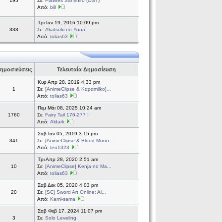
195
Σε:
Plawres Sanshiro (OST)
Από:
bill
Τρι Ιαν 19, 2016 10:09 pm
333
Σε:
Akatsuki no Yona
Από:
tolias63
ημοσιεύσεις
Τελευταία Δημοσίευση
Κυρ Απρ 28, 2019 4:33 pm
1
Σε:
[AnimeClipse & Καραmilko]...
Από:
tolias63
Πεμ Μάι 08, 2025 10:24 am
1760
Σε:
Fairy Tail 176-277 !
Από:
Aldark
Σαβ Ιαν 05, 2019 3:15 pm
341
Σε:
[AnimeClipse & Blood Moon...
Από:
teo1323
Τρι Απρ 28, 2020 2:51 am
10
Σε:
[AnimeClipse] Kenja no Ma...
Από:
tolias63
Σαβ Δεκ 05, 2020 4:03 pm
20
Σε:
[SC] Sword Art Online: Al...
Από:
Kami-sama
Σαβ Φεβ 17, 2024 11:07 pm
3
Σε:
Solo Leveling