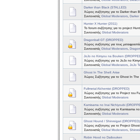
Darker than Black (STALLED)
Χώρος συζήτησης για το Darker than B
Συντονιστές
Global Moderators
,
Darker
Hunter X Hunter (2011)
Το forum συζήτησης για το project Hun
Συντονιστής
Global Moderators
Dragonball GT (DROPPED)
Χώρος συζήτησης για τους μεταφραστές
Συντονιστές
Global Moderators
,
Dragon
JoJo no Kimyou na Bouken (DROPPE
Χώρος συζήτησης για το JoJo no Kim
Συντονιστές
Global Moderators
,
JoJo 
Ghost In The Shell: Arise
Χώρος Συζήτησης για το Ghost In The S
Fullmetal Alchemist (DROPPED)
Χώρος συζήτησης για το Project του Ful
Συντονιστής
Global Moderators
Kamisama no Inai Nichiyoubi (DROPP
Χώρος συζήτησης για το Kamisama no I
Συντονιστής
Global Moderators
Ghost Hound / Shinreigari (DROPPED)
Χώρος συζήτησης για το Project Ghost 
Συντονιστές
Global Moderators
,
Shinre
Robin Hood no Daibouken