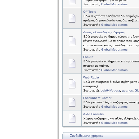
Συντονιστής
Global Moderators
Off-Topic
Εδώ συζητήστε οτιδήποτε δεν ταιριάζει 
αριθμός δημοσιεύσεών σας δεν αυξάνετ
Συντονιστής
Global Moderators
Λίστες - Ανταλλαγές - Ζητήσεις
Εδώ μπορείτε να δημοσιεύσετε την λίστ
κάνετε ανταλλαγή με τα anime που ψαχν
καποιο anime χωρις ανταλλαγή, σε περ
Συντονιστής
Global Moderators
Fan Art
Εδώ μπορείτε να δημοσιεύετε προσωπικέ
σχετικές με Anime.
Συντονιστής
Global Moderators
Web Radio
Εδώ θα συζητείται ό,τι έχει σχέση με το
εκπομπές).
Συντονιστές
Left64Vegeta
,
gpanos
,
Gl
Fansubbers' Corner
Εδώ γίνονται όλες οι συζητήσεις που σχ
Συντονιστής
Global Moderators
Άλλα Fansubs
Χώρος συζήτησης για άλλες ελληνικές 
Συντονιστής
Global Moderators
Συνδεδεμένοι χρήστες