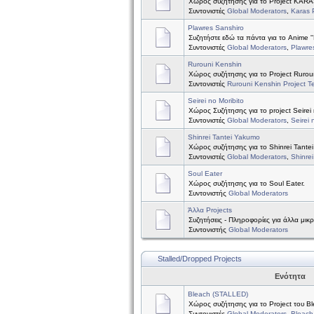
Χώρος συζήτησης για το Project KAR
Συντονιστές
Global Moderators
,
Karas 
Plawres Sanshiro
Συζητήστε εδώ τα πάντα για το Anime ''
Συντονιστές
Global Moderators
,
Plawre
Rurouni Kenshin
Χώρος συζήτησης για το Project Rurou
Συντονιστές
Rurouni Kenshin Project 
Seirei no Moribito
Χώρος Συζήτησης για το project Seirei 
Συντονιστές
Global Moderators
,
Seirei 
Shinrei Tantei Yakumo
Χώρος συζήτησης για το Shinrei Tante
Συντονιστές
Global Moderators
,
Shinre
Soul Eater
Χώρος συζήτησης για το Soul Eater.
Συντονιστής
Global Moderators
Άλλα Projects
Συζητήσεις - Πληροφορίες για άλλα μικ
Συντονιστής
Global Moderators
Stalled/Dropped Projects
Ενότητα
Bleach (STALLED)
Χώρος συζήτησης για το Project του B
Συντονιστές
Global Moderators
,
Bleach