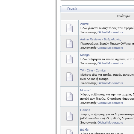
Γενικά
Ενότητα
Anime
Εδώ γίνονται οι συζητήσεις που αφορού
Συντονιστής
Global Moderators
Anime Reviews - Βαθμολογίες
Παρουσιάσεις Σειρών-Ταινιών-OVA και 
Συντονιστής
Global Moderators
Manga
Εδώ συζητήστε τα πάντα σχετικά με τα
Συντονιστής
Global Moderators
TV - Cine - Comics
Μιλήστε εδώ για ταινίες, σειρές, εκπομπ
είναι Anime ή Manga.
Συντονιστής
Global Moderators
Μουσική
Χώρος συζήτησης για την πιο αρχαία, 
μεταξύ των Τεχνών. Ο αριθμός δημοσιεύ
Συντονιστής
Global Moderators
Games
Χώρος συζήτησης για το δημοφιλέστερ
(αλλά και εθισμού). Ο αριθμός δημοσιε
Συντονιστής
Global Moderators
Βιβλία
Χώρος συζήτησης για τα βιβλία.