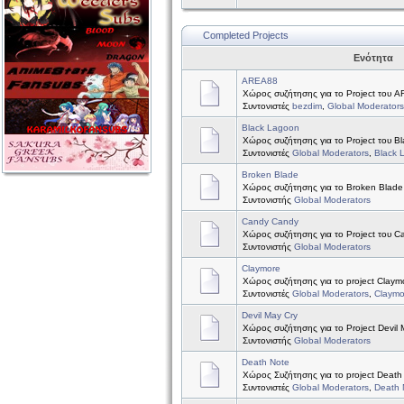
Completed Projects
Ενότητα
AREA88
Χώρος συζήτησης για το Project του 
Συντονιστές
bezdim
,
Global Moderators
Black Lagoon
Χώρος συζήτησης για το Project του B
Συντονιστές
Global Moderators
,
Black 
Broken Blade
Χώρος συζήτησης για το Broken Blade
Συντονιστής
Global Moderators
Candy Candy
Χώρος συζήτησης για το Project του 
Συντονιστής
Global Moderators
Claymore
Χώρος συζήτησης για το project Claym
Συντονιστές
Global Moderators
,
Claymo
Devil May Cry
Χώρος συζήτησης για το Project Devil 
Συντονιστής
Global Moderators
Death Note
Χώρος Συζήτησης για το project Death
Συντονιστές
Global Moderators
,
Death 