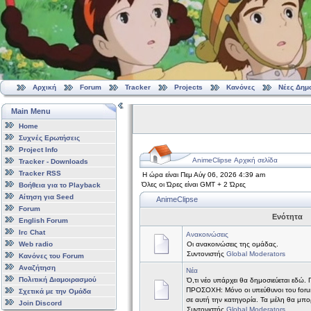
Αρχική
Forum
Tracker
Projects
Κανόνες
Νέες Δημ
Main Menu
Home
Συχνές Ερωτήσεις
Project Info
AnimeClipse Αρχική σελίδα
Tracker - Downloads
Tracker RSS
Η ώρα είναι Πεμ Αύγ 06, 2026 4:39 am
Όλες οι Ώρες είναι GMT + 2 Ώρες
Βοήθεια για το Playback
Αίτηση για Seed
AnimeClipse
Forum
Ενότητα
English Forum
Irc Chat
Ανακοινώσεις
Web radio
Οι ανακοινώσεις της ομάδας.
Συντονιστής
Global Moderators
Κανόνες του Forum
Αναζήτηση
Νέα
Πολιτική Διαμοιρασμού
Ό,τι νέο υπάρχει θα δημοσιεύεται εδώ.
ΠΡΟΣΟΧΗ: Μόνο οι υπεύθυνοι του forum
Σχετικά με την Ομάδα
σε αυτή την κατηγορία. Τα μέλη θα μπ
Join Discord
Συντονιστής
Global Moderators