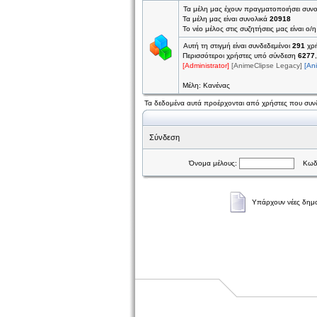
Τα μέλη μας έχουν πραγματοποιήσει συν
Τα μέλη μας είναι συνολικά
20918
Το νέο μέλος στις συζητήσεις μας είναι ο/
Αυτή τη στιγμή είναι συνδεδεμένοι
291
χρή
Περισσότεροι χρήστες υπό σύνδεση
6277
[Administrator]
[AnimeClipse Legacy]
[An
Μέλη: Κανένας
Τα δεδομένα αυτά προέρχονται από χρήστες που συνδ
Σύνδεση
Όνομα μέλους:
Κωδι
Υπάρχουν νέες δημο