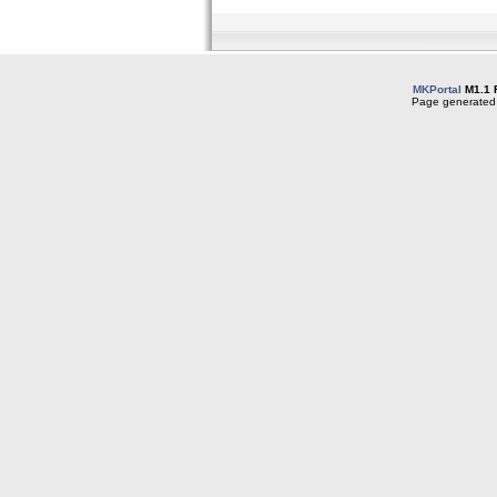
MKPortal
M1.1 
Page generated 