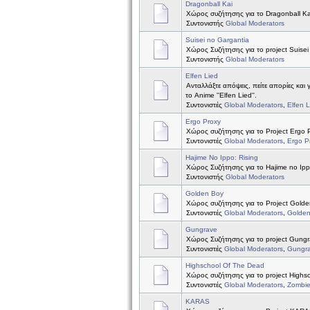
Dragonball Kai
Χώρος συζήτησης για το Dragonball Ka
Συντονιστής
Global Moderators
Suisei no Gargantia
Χώρος Συζήτησης για το project Suisei
Συντονιστής
Global Moderators
Elfen Lied
Ανταλλάξτε απόψεις, πείτε απορίες και 
το Anime ''Elfen Lied''.
Συντονιστές
Global Moderators
,
Elfen 
Ergo Proxy
Χώρος συζήτησης για το Project Ergo 
Συντονιστές
Global Moderators
,
Ergo P
Hajime No Ippo: Rising
Χώρος Συζήτησης για το Hajime no Ipp
Συντονιστής
Global Moderators
Golden Boy
Χώρος συζήτησης για το Project Golde
Συντονιστές
Global Moderators
,
Golde
Gungrave
Χώρος Συζήτησης για το project Gung
Συντονιστές
Global Moderators
,
Gungr
Highschool Of The Dead
Χώρος συζήτησης για το project Highs
Συντονιστές
Global Moderators
,
Zombi
KARAS