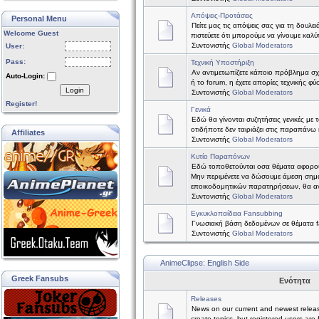
Απόψεις-Προτάσεις
Personal Menu
Πείτε μας τις απόψεις σας για τη δουλε
Welcome Guest
πιστεύετε ότι μπορούμε να γίνουμε καλύτ
Συντονιστής
Global Moderators
User:
Pass:
Τεχνική Υποστήριξη
Αν αντιμετωπίζετε κάποιο πρόβλημα σχετ
Auto-Login:
ή το forum, η έχετε απορίες τεχνικής φύ
Login
Συντονιστής
Global Moderators
Register!
Γενικά
Εδώ θα γίνονται συζητήσεις γενικές με 
οτιδήποτε δεν ταιριάζει στις παραπάνω 
Affiliates
Συντονιστής
Global Moderators
Κυτίο Παραπόνων
Εδώ τοποθετούνται οσα θέματα αφορο
Μην περιμένετε να δώσουμε άμεση σημ
εποικοδομητικών παρατηρήσεων, θα α
Συντονιστής
Global Moderators
Εγκυκλοπαίδεια Fansubbing
Γνωσιακή βάση δεδομένων σε θέματα f
Συντονιστής
Global Moderators
AnimeClipse: English Side
Greek Fansubs
Ενότητα
Releases
News on our current and newest relea
create topics, but registered users are 