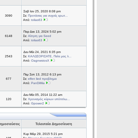
Σαβ Ιαν 25, 2020 8:08 pm
3090
Σε:
Προτάσεις για συχνές ερωτ...
Από:
tolias63
Παρ Δεκ 13, 2024 5:02 pm
6148
Σε:
Αίτηση για Seed
Από:
tolias63
Δευ Μάι 24, 2021 6:35 pm
2543
Σε:
ΚΑΛΩΣΟΡΙΣΑΤΕ, Πείτε μας λ...
Από:
OagnwstosX
Πεμ Σεπ 13, 2012 6:13 pm
677
Σε:
elfen lied προβλημα
Από:
PanDiMia
Δευ Μάι 05, 2014 11:22 am
120
Σε:
Χρονισμός κύριων υπότιτλω...
Από:
Gpower2
ημοσιεύσεις
Τελευταία Δημοσίευση
Κυρ Μάρ 29, 2015 5:21 pm