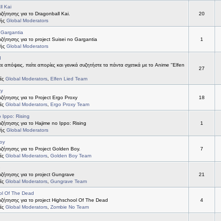
l Kai
ήτησης για το Dragonball Kai.
20
τής
Global Moderators
 Gargantia
ήτησης για το project Suisei no Gargantia
1
τής
Global Moderators
d
ε απόψεις, πείτε απορίες και γενικά συζητήστε τα πάντα σχετικά με το Anime ''Elfen
27
τές
Global Moderators
,
Elfen Lied Team
xy
ήτησης για το Project Ergo Proxy
18
τές
Global Moderators
,
Ergo Proxy Team
 Ippo: Rising
ήτησης για το Hajime no Ippo: Rising
1
τής
Global Moderators
oy
ήτησης για το Project Golden Boy.
7
τές
Global Moderators
,
Golden Boy Team
e
ζήτησης για το project Gungrave
21
τές
Global Moderators
,
Gungrave Team
ol Of The Dead
ζήτησης για το project Highschool Of The Dead
4
τές
Global Moderators
,
Zombie No Team