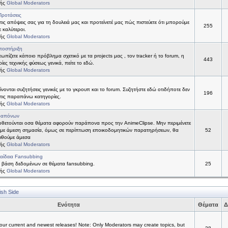
τής
Global Moderators
Προτάσεις
 τις απόψεις σας για τη δουλειά μας και προτείνετέ μας πώς πιστεύετε ότι μπορούμε
255
ε καλύτεροι.
τής
Global Moderators
ποστήριξη
τωπίζετε κάποιο πρόβλημα σχετικό με τα projects μας , τον tracker ή το forum, η
443
ίες τεχνικής φύσεως γενικά, πείτε το εδώ.
τής
Global Moderators
νονται συζητήσεις γενικές με το γκρουπ και το forum. Συζητήστε εδώ οτιδήποτε δεν
196
 στις παραπάνω κατηγορίες.
τής
Global Moderators
ραπόνων
θετούνται οσα θέματα αφορούν παράπονα προς την AnimeClipse. Μην περιμένετε
με άμεση σημασία, όμως σε περίπτωση εποικοδομητικών παρατηρήσεων, θα
52
ιθούμε άμεσα
τής
Global Moderators
αίδεια Fansubbing
 βάση δεδομένων σε θέματα fansubbing.
25
τής
Global Moderators
ish Side
Ενότητα
Θέματα
Δ
ur current and newest releases! Note: Only Moderators may create topics, but