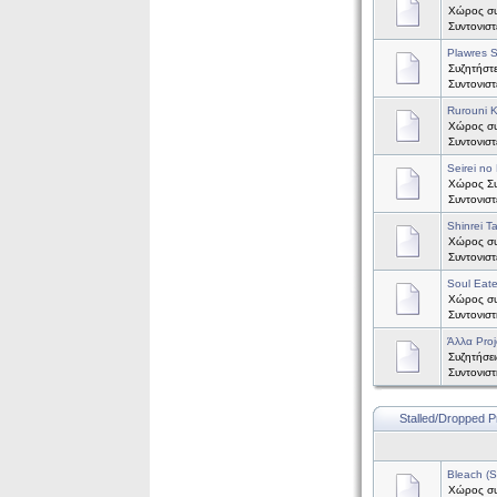
Χώρος συ
Συντονισ
Plawres S
Συζητήστε
Συντονισ
Rurouni 
Χώρος συζ
Συντονισ
Seirei no 
Χώρος Συζ
Συντονισ
Shinrei T
Χώρος συζ
Συντονισ
Soul Eate
Χώρος συζ
Συντονισ
Άλλα Proj
Συζητήσει
Συντονισ
Stalled/Dropped P
Bleach (
Χώρος συζ