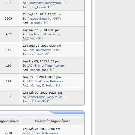
201
Σε:
Εντυπώσεις (περιέχονται S...
Από:
Eru_Lawliet
Τετ Φεβ 13, 2013 12:27 pm
2205
Σε:
Plawres Sanshiro (OST)
Από:
kelborn3
Κυρ Ιαν 27, 2013 9:13 pm
202
Σε:
Live Action Movie (looks ...
Από:
vouk
Σαβ Ιούλ 28, 2012 9:39 pm
271
Σε:
Seirei no Moribito - Γεν...
Από:
cannibal1
Δευ Αύγ 05, 2013 1:57 pm
110
Σε:
[AC] Shinrei Tantei Yakum...
Από:
shanks_theo
Δευ Ιαν 06, 2014 10:05 pm
499
Σε:
[AC] Soul Eater Releases
Από:
Monkey D. Helen
Σαβ Μάι 02, 2020 10:26 pm
801
Σε:
[AnimeClipse] Mary to Maj...
Από:
CptLuffy95
ημοσιεύσεις
Τελευταία Δημοσίευση
Σαβ Μάι 25, 2013 8:56 pm
2218
Σε:
[AC] Bleach Releases