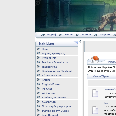
Αρχική
Forum
Tracker
Projects
Main Menu
Home
Συχνές Ερωτήσεις
Project Info
AnimeCl
Tracker - Downloads
Tracker RSS
Η ώρα είναι Κυρ Αύγ 0
Όλες οι Ώρες είναι GMT
Βοήθεια για το Playback
Αίτηση για Seed
AnimeClipse
Forum
English Forum
Irc Chat
Ανακοινώ
Web radio
Οι ανακοι
Συντονισ
Κανόνες του Forum
Αναζήτηση
Νέα
Πολιτική Διαμοιρασμού
Ό,τι νέο 
οι υπεύθυ
Σχετικά με την Ομάδα
θα μπορο
Join Discord