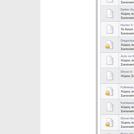
Συντονισ
Darker th
Χώρος συζ
Συντονισ
Hunter X 
Το forum 
Συντονισ
Dragonba
Χώρος συζ
Συντονισ
JoJo no 
Χώρος συ
Συντονισ
Ghost In 
Χώρος Συζ
Fullmetal
Χώρος συζ
Συντονισ
Kamisama
Χώρος συζ
Συντονισ
Ghost Ho
Χώρος συζ
Συντονισ
Robin Ho