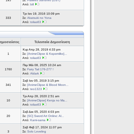
195
Σε:
Plawres Sanshiro (OST)
Από:
bill
Τρι Ιαν 19, 2016 10:09 pm
333
Σε:
Akatsuki no Yona
Από:
tolias63
ημοσιεύσεις
Τελευταία Δημοσίευση
Κυρ Απρ 28, 2019 4:33 pm
1
Σε:
[AnimeClipse & Καραmilko]...
Από:
tolias63
Πεμ Μάι 08, 2025 10:24 am
1760
Σε:
Fairy Tail 176-277 !
Από:
Aldark
Σαβ Ιαν 05, 2019 3:15 pm
341
Σε:
[AnimeClipse & Blood Moon...
Από:
teo1323
Τρι Απρ 28, 2020 2:51 am
10
Σε:
[AnimeClipse] Kenja no Ma...
Από:
tolias63
Σαβ Δεκ 05, 2020 4:03 pm
20
Σε:
[SC] Sword Art Online: Al...
Από:
Kami-sama
Σαβ Φεβ 17, 2024 11:07 pm
3
Σε:
Solo Leveling