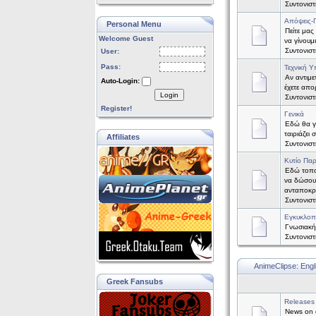
Συντονισ
Απόψεις-
Personal Menu
Πείτε μας
Welcome Guest
να γίνουμ
Συντονισ
User:
Pass:
Τεχνική Υ
Αν αντιμε
Auto-Login:
έχετε απορ
Login
Συντονισ
Register!
Γενικά
Εδώ θα γί
ταιριάζει
Affiliates
Συντονισ
Κυτίο Πα
Εδώ τοπο
να δώσου
ανταποκρ
Συντονισ
Εγκυκλοπ
Γνωσιακή
Συντονισ
AnimeClipse: Engl
Greek Fansubs
Releases
News on o