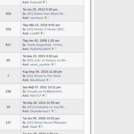
Από:
Earendil
Τετ Ιαν 25, 2012 5:30 pm
203
Σε:
[ΑC] Darker than Black Re...
Από:
mechanic
Παρ Μάι 13, 2016 8:52 pm
253
Σε:
[AC] Hunter X Hunter (201...
Από:
Link88
Παρ Ιαν 02, 2009 1:20 am
817
Σε:
Ταινία Dragonball - Η Απο...
Από:
RaiDeNJuNioR
Τετ Δεκ 15, 2021 6:02 pm
65
Σε:
[AC] JoJo no Kimyou na Bo...
Από:
weeb_panther
Κυρ Απρ 05, 2015 11:39 pm
7
Σε:
[AC] Ghost In The Shell: ...
Από:
BlackHeart
Δευ Φεβ 07, 2011 10:11 pm
236
Σε:
Απορία για FullMetal Alch...
Από:
Nick7LF
Τετ Αύγ 28, 2013 11:59 am
16
Σε:
[AC] Kamisama no Inai Nic...
Από:
Deykalionas17
Τρι Ιαν 06, 2009 10:20 pm
137
Σε:
[AC] Ghost Hound Releases
Από:
Nadir
Τρι Δεκ 29, 2020 4:30 pm