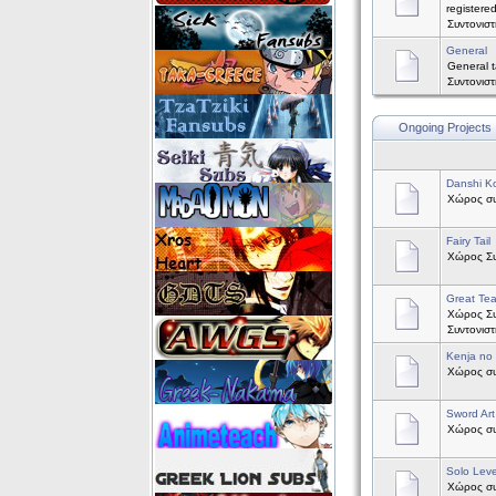
registere
Συντονισ
General
General t
Συντονισ
Ongoing Projects
Danshi Ko
Χώρος συζ
Fairy Tail
Χώρος Συζ
Great Te
Χώρος Συ
Συντονισ
Kenja no
Χώρος συζ
Sword Art
Χώρος συζ
Solo Leve
Χώρος συζ