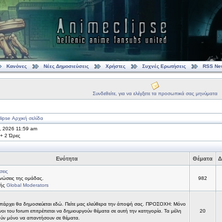
Κανόνες
Νέες Δημοσιεύσεις
Χρήστες
Συχνές Ερωτήσεις
RSS Ne
Συνδεθείτε, για να ελέγξετε τα προσωπικά σας μηνύματα
ipse Αρχική σελίδα
9, 2026 11:59 am
 + 2 Ώρες
Ενότητα
Θέματα
Δ
σεις
νώσεις της ομάδας.
982
τής
Global Moderators
υπάρχει θα δημοσιεύεται εδώ. Πείτε μας ελεύθερα την άποψή σας. ΠΡΟΣΟΧΗ: Μόνο
νοι του forum επιτρέπεται να δημιουργούν θέματα σε αυτή την κατηγορία. Τα μέλη
20
ύν μόνο να απαντήσουν σε θέματα.