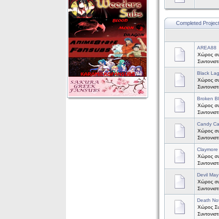
Completed Projec
AREA88
Χώρος συ
Συντονισ
Black La
Χώρος συζ
Συντονισ
Broken B
Χώρος συ
Συντονισ
Candy C
Χώρος συ
Συντονισ
Claymore
Χώρος συζ
Συντονισ
Devil May
Χώρος συζ
Συντονισ
Death No
Χώρος Συζ
Συντονισ