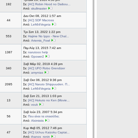
192
Σε:
[AC] Robin Hood no Daibou...
Από:
skullmaster
Δευ Οκτ 08, 2012 1:57 am
44
Σε:
[AC] SDF Macross
Από:
Left64Vegeta
Τρι Σεπ 13, 2022 1:22 pm
553
Σε:
Hajime No Ippo - New Chal...
Από:
Artemis_Fowl
Πεμ Αύγ 13, 2015 7:42 am
1387
Σε:
narutooo help
Από:
Gpower2
Σαβ Μάρ 02, 2019 4:28 pm
340
Σε:
[AC] UFO Robo Grendizer
Από:
amyntas
Σαβ Οκτ 06, 2012 9:36 pm
2095
Σε:
[AC] Naruto Shippuuden. Π...
Από:
Left64Vegeta
Σαβ Σεπ 21, 2013 1:03 pm
13
Σε:
[AC] Hokuto no Ken (Movie...
Από:
vouk
Σαβ Ιούν 23, 2007 5:34 pm
56
Σε:
Που είναι τα επεισόδια;
Από:
Alximistis
Κυρ Φεβ 05, 2012 7:46 pm
47
Σε:
[AC] Uchuu Kaizoku Captai...
Από:
thanos_ronin