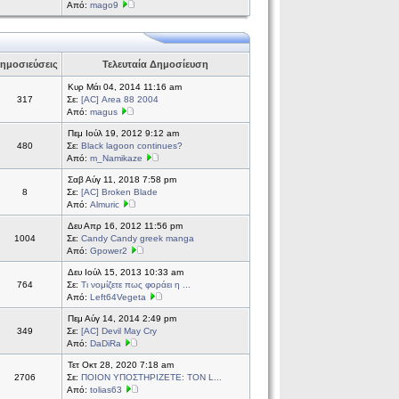
Από:
mago9
ημοσιεύσεις
Τελευταία Δημοσίευση
Κυρ Μάι 04, 2014 11:16 am
317
Σε:
[AC] Area 88 2004
Από:
magus
Πεμ Ιούλ 19, 2012 9:12 am
480
Σε:
Black lagoon continues?
Από:
m_Namikaze
Σαβ Αύγ 11, 2018 7:58 pm
8
Σε:
[AC] Broken Blade
Από:
Almuric
Δευ Απρ 16, 2012 11:56 pm
1004
Σε:
Candy Candy greek manga
Από:
Gpower2
Δευ Ιούλ 15, 2013 10:33 am
764
Σε:
Τι νομίζετε πως φοράει η ...
Από:
Left64Vegeta
Πεμ Αύγ 14, 2014 2:49 pm
349
Σε:
[AC] Devil May Cry
Από:
DaDiRa
Τετ Οκτ 28, 2020 7:18 am
2706
Σε:
ΠΟΙΟΝ ΥΠΟΣΤΗΡΙΖΕΤΕ: ΤΟΝ L...
Από:
tolias63