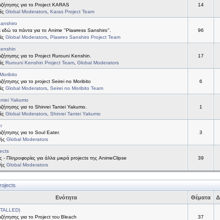
ζήτησης για το Project KARAS
14
τές
Global Moderators
,
Karas Project Team
anshiro
 εδώ τα πάντα για το Anime ''Plawress Sanshiro''.
96
τές
Global Moderators
,
Plawres Sanshiro Project Team
Kenshin
ήτησης για το Project Rurouni Kenshin.
17
τές
Rurouni Kenshin Project Team
,
Global Moderators
Moribito
ήτησης για το project Seirei no Moribito
6
τές
Global Moderators
,
Seirei no Moribito Team
antei Yakumo
ήτησης για το Shinrei Tantei Yakumo.
1
τές
Global Moderators
,
Shinrei Tantei Yakumo
r
ήτησης για το Soul Eater.
3
τής
Global Moderators
ects
ς - Πληροφορίες για άλλα μικρά projects της AnimeClipse
39
τής
Global Moderators
rojects
Ενότητα
Θέματα
Δ
STALLED)
ήτησης για το Project του Bleach
37