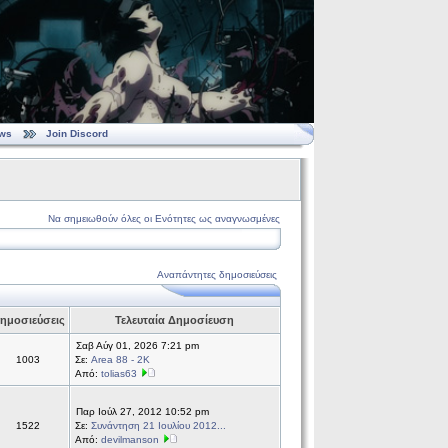
ws
Join Discord
Να σημειωθούν όλες οι Ενότητες ως αναγνωσμένες
Αναπάντητες δημοσιεύσεις
ημοσιεύσεις
Τελευταία Δημοσίευση
Σαβ Αύγ 01, 2026 7:21 pm
1003
Σε:
Area 88 - 2K
Από:
tolias63
Παρ Ιούλ 27, 2012 10:52 pm
1522
Σε:
Συνάντηση 21 Ιουλίου 2012...
Από:
devilmanson