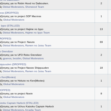
ζήτησης για το Robin Hood no Daibouken.
2
τές
Global Moderators
,
Sherwood Team
ross (DROPPED)
ζήτησης για το project SDF Macross
1
τής
Global Moderators
o Ippo (STALLED)
ήτησης για το project Hajime no Ippo
13
τές
Global Moderators
,
Hajime no Ippo Team
DROPPED)
ήτησης για το Project: Naruto
69
τές
Global Moderators
,
Ramen no Jutsu Team
 Grendizer
ζήτησης για το UFO Robo Grendizer
2
τές
gpanos
,
bezdim
,
Global Moderators
hippuuden (DROPPED)
ζήτησης για το Project Naruto Shippuuden
18
τές
Global Moderators
,
Ramen no Jutsu Team
o Ken(Movies)
ζήτησης για το Hokuto no Ken(Movies)
1
τής
Global Moderators
DROPPED)
ήτησης για το project Noein
8
τής
Global Moderators
izoku Captain Harlock (STALLED)
ζήτησης για το Uchuu Kaizoku Captain Harlock
1
τές
Global Moderators
,
Arcadia Team