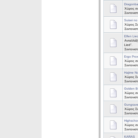
Dragonbal
Χώρος συζ
Συντονισ
Suisei no
Χώρος Συζ
Συντονισ
Elfen Lie
Ανταλλάξτ
Lied''.
Συντονισ
Ergo Pro
Χώρος συζ
Συντονισ
Hajime No
Χώρος Συζ
Συντονισ
Golden B
Χώρος συζ
Συντονισ
Gungrav
Χώρος Συ
Συντονισ
Highscho
Χώρος συ
Συντονισ
KARAS