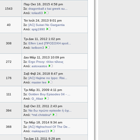
Παρ Οκτ 16, 2015 4:58 pm
1543
Σε:
dragonball z kai greek su...
Από:
tolias63
Τετ Ιούλ 24, 2013 9:01 pm
40
Σε:
[AC] Suisei No Gargantia
Από:
spig1990
Τρι Δεκ 11, 2012 1:02 pm
308
Σε:
Elfen Lied [ΠΡΟΣΟΧΗ spoil...
Από:
kelborn3
Δευ Μάρ 11, 2013 10:09 pm
272
Σε:
Ergo Proxy: τίτλοι τέλους
Από:
astoxastos
Σαβ Φεβ 24, 2018 8:47 pm
176
Σε:
[AC] Hajime no Ippo: Risi...
Από:
master lee
Τρι Μάρ 31, 2009 4:11 pm
111
Σε:
Golden Boy Episodes 04 - ...
Από:
G_Altair
Σαβ Οκτ 22, 2011 2:43 pm
394
Σε:
Να δω πρώτο episode ή όχι...
Από:
*md.christina*
Τρι Μάρ 18, 2014 9:34 am
368
Σε:
[AC] Highschool Of The De...
Από:
makispao13
Τρι Δεκ 13, 2011 9:28 pm