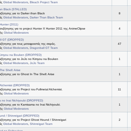
τές
Global Moderators
,
Bleach Project Team
an Black (STALLED)
ήτησης για το Darker than Black
8
τές
Global Moderators
,
Darker Than Black Team
Hunter (2011)
συζήτησης για το project Hunter X Hunter 2011 της AnimeClipse
4
τής
Global Moderators
ll GT (DROPPED)
ήτησης για τους μεταφραστές της σειράς.
47
τές
Global Moderators
,
Dragonball GT Team
Kimyou na Bouken (DROPPED)
ζήτησης για το JoJo no Kimyou na Bouken
1
τές
Global Moderators
,
JoJo Team
The Shell: Arise
ήτησης για το Ghost In The Shell: Arise
1
 Alchemist (DROPPED)
ήτησης για το Project του Fullmetal Alchemist.
11
τής
Global Moderators
 no Inai Nichiyoubi (DROPPED)
ήτησης για το Kamisama no Inai Nichiyoubi.
1
τής
Global Moderators
und / Shinreigari (DROPPED)
ήτησης για το Project Ghost Hound / Shinreigari
2
τές
Global Moderators
,
Shinreigari Team
od no Daibouken