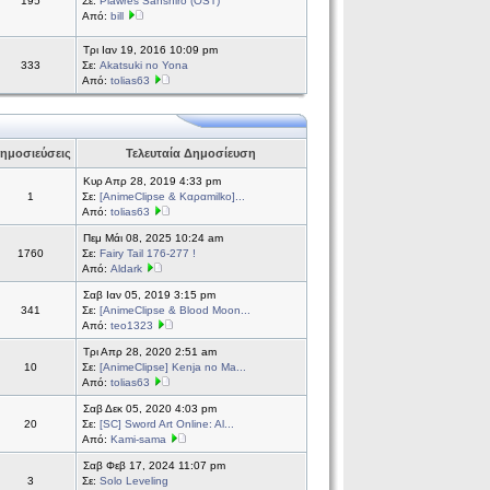
195
Σε:
Plawres Sanshiro (OST)
Από:
bill
Τρι Ιαν 19, 2016 10:09 pm
333
Σε:
Akatsuki no Yona
Από:
tolias63
ημοσιεύσεις
Τελευταία Δημοσίευση
Κυρ Απρ 28, 2019 4:33 pm
1
Σε:
[AnimeClipse & Καραmilko]...
Από:
tolias63
Πεμ Μάι 08, 2025 10:24 am
1760
Σε:
Fairy Tail 176-277 !
Από:
Aldark
Σαβ Ιαν 05, 2019 3:15 pm
341
Σε:
[AnimeClipse & Blood Moon...
Από:
teo1323
Τρι Απρ 28, 2020 2:51 am
10
Σε:
[AnimeClipse] Kenja no Ma...
Από:
tolias63
Σαβ Δεκ 05, 2020 4:03 pm
20
Σε:
[SC] Sword Art Online: Al...
Από:
Kami-sama
Σαβ Φεβ 17, 2024 11:07 pm
3
Σε:
Solo Leveling