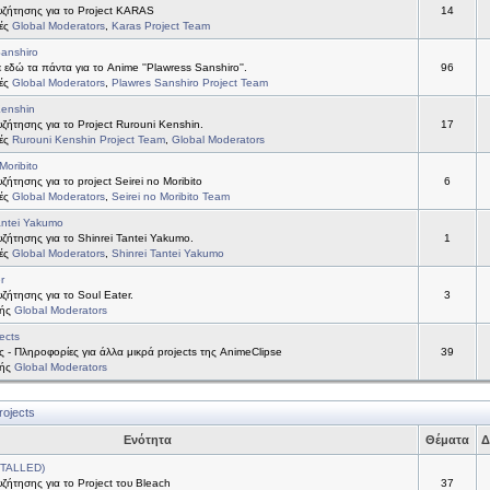
ζήτησης για το Project KARAS
14
τές
Global Moderators
,
Karas Project Team
anshiro
 εδώ τα πάντα για το Anime ''Plawress Sanshiro''.
96
τές
Global Moderators
,
Plawres Sanshiro Project Team
Kenshin
ήτησης για το Project Rurouni Kenshin.
17
τές
Rurouni Kenshin Project Team
,
Global Moderators
Moribito
ήτησης για το project Seirei no Moribito
6
τές
Global Moderators
,
Seirei no Moribito Team
antei Yakumo
ήτησης για το Shinrei Tantei Yakumo.
1
τές
Global Moderators
,
Shinrei Tantei Yakumo
r
ήτησης για το Soul Eater.
3
τής
Global Moderators
ects
ς - Πληροφορίες για άλλα μικρά projects της AnimeClipse
39
τής
Global Moderators
rojects
Ενότητα
Θέματα
Δ
STALLED)
ήτησης για το Project του Bleach
37