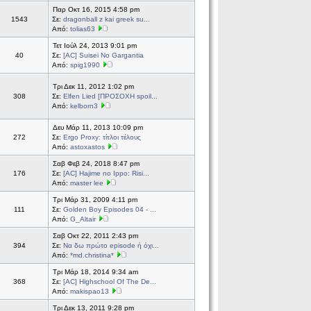
Παρ Οκτ 16, 2015 4:58 pm
1543
Σε:
dragonball z kai greek su...
Από:
tolias63
Τετ Ιούλ 24, 2013 9:01 pm
40
Σε:
[AC] Suisei No Gargantia
Από:
spig1990
Τρι Δεκ 11, 2012 1:02 pm
308
Σε:
Elfen Lied [ΠΡΟΣΟΧΗ spoil...
Από:
kelborn3
Δευ Μάρ 11, 2013 10:09 pm
272
Σε:
Ergo Proxy: τίτλοι τέλους
Από:
astoxastos
Σαβ Φεβ 24, 2018 8:47 pm
176
Σε:
[AC] Hajime no Ippo: Risi...
Από:
master lee
Τρι Μάρ 31, 2009 4:11 pm
111
Σε:
Golden Boy Episodes 04 - ...
Από:
G_Altair
Σαβ Οκτ 22, 2011 2:43 pm
394
Σε:
Να δω πρώτο episode ή όχι...
Από:
*md.christina*
Τρι Μάρ 18, 2014 9:34 am
368
Σε:
[AC] Highschool Of The De...
Από:
makispao13
Τρι Δεκ 13, 2011 9:28 pm