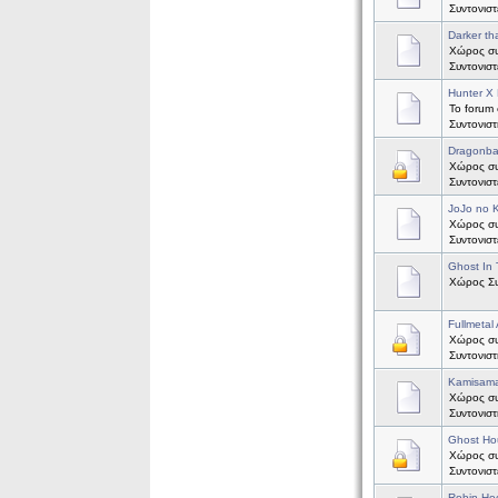
Συντονισ
Darker th
Χώρος συζ
Συντονισ
Hunter X 
Το forum 
Συντονισ
Dragonba
Χώρος συζ
Συντονισ
JoJo no 
Χώρος συ
Συντονισ
Ghost In 
Χώρος Συζ
Fullmetal
Χώρος συζ
Συντονισ
Kamisama
Χώρος συζ
Συντονισ
Ghost Ho
Χώρος συζ
Συντονισ
Robin Ho