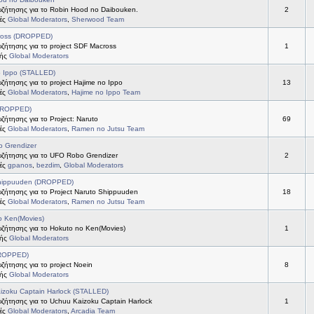
ζήτησης για το Robin Hood no Daibouken.
2
τές
Global Moderators
,
Sherwood Team
ross (DROPPED)
ζήτησης για το project SDF Macross
1
τής
Global Moderators
o Ippo (STALLED)
ήτησης για το project Hajime no Ippo
13
τές
Global Moderators
,
Hajime no Ippo Team
DROPPED)
ήτησης για το Project: Naruto
69
τές
Global Moderators
,
Ramen no Jutsu Team
 Grendizer
ζήτησης για το UFO Robo Grendizer
2
τές
gpanos
,
bezdim
,
Global Moderators
hippuuden (DROPPED)
ζήτησης για το Project Naruto Shippuuden
18
τές
Global Moderators
,
Ramen no Jutsu Team
o Ken(Movies)
ζήτησης για το Hokuto no Ken(Movies)
1
τής
Global Moderators
DROPPED)
ήτησης για το project Noein
8
τής
Global Moderators
izoku Captain Harlock (STALLED)
ζήτησης για το Uchuu Kaizoku Captain Harlock
1
τές
Global Moderators
,
Arcadia Team