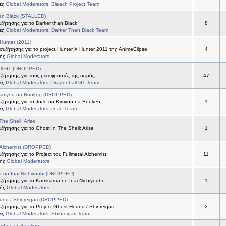
τές
Global Moderators
,
Bleach Project Team
an Black (STALLED)
ήτησης για το Darker than Black
8
τές
Global Moderators
,
Darker Than Black Team
Hunter (2011)
συζήτησης για το project Hunter X Hunter 2011 της AnimeClipse
4
τής
Global Moderators
ll GT (DROPPED)
ήτησης για τους μεταφραστές της σειράς.
47
τές
Global Moderators
,
Dragonball GT Team
Kimyou na Bouken (DROPPED)
ζήτησης για το JoJo no Kimyou na Bouken
1
τές
Global Moderators
,
JoJo Team
The Shell: Arise
ήτησης για το Ghost In The Shell: Arise
1
 Alchemist (DROPPED)
ήτησης για το Project του Fullmetal Alchemist.
11
τής
Global Moderators
 no Inai Nichiyoubi (DROPPED)
ήτησης για το Kamisama no Inai Nichiyoubi.
1
τής
Global Moderators
und / Shinreigari (DROPPED)
ήτησης για το Project Ghost Hound / Shinreigari
2
τές
Global Moderators
,
Shinreigari Team
od no Daibouken