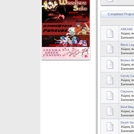
Completed Projec
AREA88
Χώρος συ
Συντονισ
Black La
Χώρος συζ
Συντονισ
Broken B
Χώρος συ
Συντονισ
Candy C
Χώρος συ
Συντονισ
Claymore
Χώρος συζ
Συντονισ
Devil May
Χώρος συζ
Συντονισ
Death No
Χώρος Συζ
Συντονισ