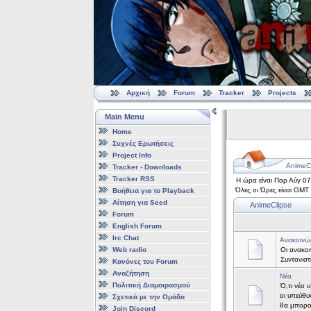
Αρχική
Forum
Tracker
Projects
Main Menu
Home
Συχνές Ερωτήσεις
Project Info
AnimeCl
Tracker - Downloads
Tracker RSS
Η ώρα είναι Παρ Αύγ 0
Όλες οι Ώρες είναι GMT
Βοήθεια για το Playback
Αίτηση για Seed
AnimeClipse
Forum
English Forum
Irc Chat
Ανακοινώ
Web radio
Οι ανακοι
Συντονισ
Κανόνες του Forum
Αναζήτηση
Νέα
Πολιτική Διαμοιρασμού
Ό,τι νέο 
οι υπεύθυ
Σχετικά με την Ομάδα
θα μπορο
Join Discord