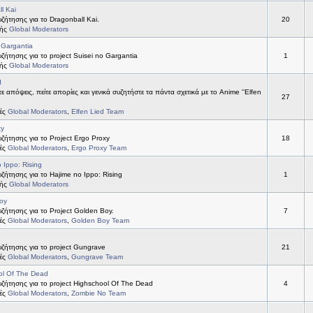
l Kai
ήτησης για το Dragonball Kai.
20
τής
Global Moderators
 Gargantia
ήτησης για το project Suisei no Gargantia
1
τής
Global Moderators
d
ε απόψεις, πείτε απορίες και γενικά συζητήστε τα πάντα σχετικά με το Anime ''Elfen
27
τές
Global Moderators
,
Elfen Lied Team
xy
ήτησης για το Project Ergo Proxy
18
τές
Global Moderators
,
Ergo Proxy Team
 Ippo: Rising
ήτησης για το Hajime no Ippo: Rising
1
τής
Global Moderators
oy
ήτησης για το Project Golden Boy.
7
τές
Global Moderators
,
Golden Boy Team
e
ζήτησης για το project Gungrave
21
τές
Global Moderators
,
Gungrave Team
ol Of The Dead
ζήτησης για το project Highschool Of The Dead
4
τές
Global Moderators
,
Zombie No Team