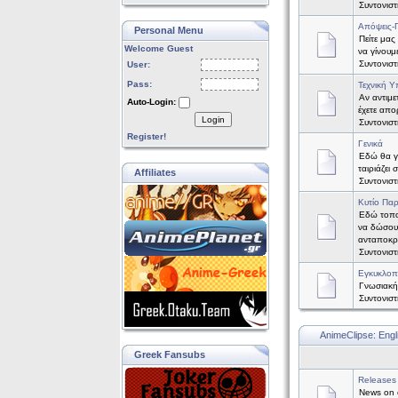
Συντονισ
Απόψεις-
Personal Menu
Πείτε μας
Welcome Guest
να γίνουμ
Συντονισ
User:
Pass:
Τεχνική Υ
Αν αντιμε
Auto-Login:
έχετε απορ
Login
Συντονισ
Register!
Γενικά
Εδώ θα γί
ταιριάζει
Affiliates
Συντονισ
Κυτίο Πα
Εδώ τοπο
να δώσου
ανταποκρ
Συντονισ
Εγκυκλοπ
Γνωσιακή
Συντονισ
AnimeClipse: Engl
Greek Fansubs
Releases
News on o