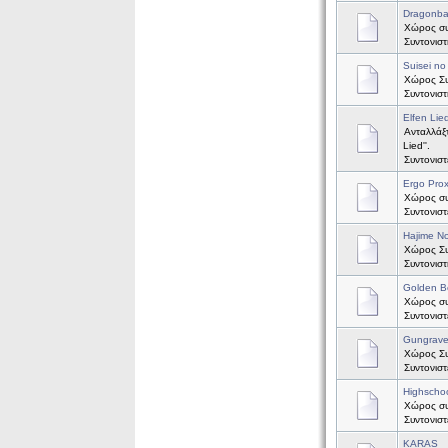
Dragonbal
Χώρος συζ
Συντονισ
Suisei no
Χώρος Συζ
Συντονισ
Elfen Lie
Ανταλλάξτ
Lied''.
Συντονισ
Ergo Pro
Χώρος συζ
Συντονισ
Hajime No
Χώρος Συζ
Συντονισ
Golden B
Χώρος συζ
Συντονισ
Gungrav
Χώρος Συ
Συντονισ
Highscho
Χώρος συ
Συντονισ
KARAS