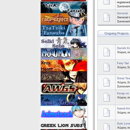
registere
Συντονισ
General
General t
Συντονισ
Ongoing Projects
Danshi Ko
Χώρος συζ
Fairy Tail
Χώρος Συζ
Great Te
Χώρος Συ
Συντονισ
Kenja no
Χώρος συζ
Sword Art
Χώρος συζ
Solo Leve
Χώρος συζ