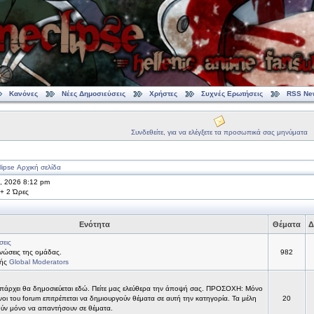
Κανόνες
Νέες Δημοσιεύσεις
Χρήστες
Συχνές Ερωτήσεις
RSS Ne
Συνδεθείτε, για να ελέγξετε τα προσωπικά σας μηνύματα
ipse Αρχική σελίδα
7, 2026 8:12 pm
 + 2 Ώρες
Ενότητα
Θέματα
Δ
σεις
νώσεις της ομάδας.
982
τής
Global Moderators
υπάρχει θα δημοσιεύεται εδώ. Πείτε μας ελεύθερα την άποψή σας. ΠΡΟΣΟΧΗ: Μόνο
νοι του forum επιτρέπεται να δημιουργούν θέματα σε αυτή την κατηγορία. Τα μέλη
20
ύν μόνο να απαντήσουν σε θέματα.