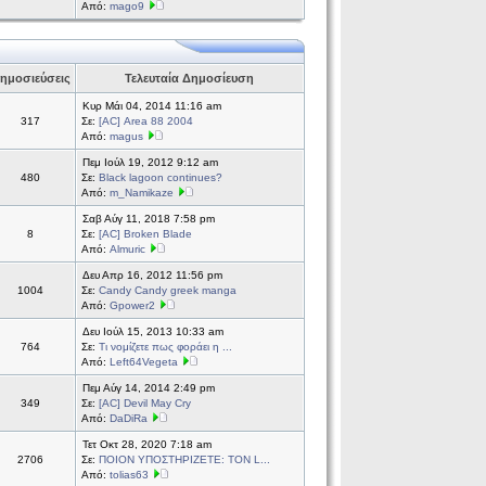
Από:
mago9
ημοσιεύσεις
Τελευταία Δημοσίευση
Κυρ Μάι 04, 2014 11:16 am
317
Σε:
[AC] Area 88 2004
Από:
magus
Πεμ Ιούλ 19, 2012 9:12 am
480
Σε:
Black lagoon continues?
Από:
m_Namikaze
Σαβ Αύγ 11, 2018 7:58 pm
8
Σε:
[AC] Broken Blade
Από:
Almuric
Δευ Απρ 16, 2012 11:56 pm
1004
Σε:
Candy Candy greek manga
Από:
Gpower2
Δευ Ιούλ 15, 2013 10:33 am
764
Σε:
Τι νομίζετε πως φοράει η ...
Από:
Left64Vegeta
Πεμ Αύγ 14, 2014 2:49 pm
349
Σε:
[AC] Devil May Cry
Από:
DaDiRa
Τετ Οκτ 28, 2020 7:18 am
2706
Σε:
ΠΟΙΟΝ ΥΠΟΣΤΗΡΙΖΕΤΕ: ΤΟΝ L...
Από:
tolias63