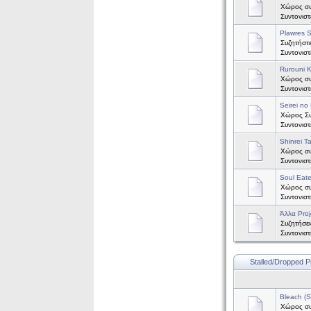
Χώρος συ
Συντονισ
Plawres S
Συζητήστε
Συντονισ
Rurouni 
Χώρος συζ
Συντονισ
Seirei no 
Χώρος Συζ
Συντονισ
Shinrei T
Χώρος συζ
Συντονισ
Soul Eate
Χώρος συζ
Συντονισ
Άλλα Proj
Συζητήσει
Συντονισ
Stalled/Dropped P
Bleach (
Χώρος συζ