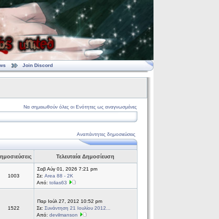
ws
Join Discord
Να σημειωθούν όλες οι Ενότητες ως αναγνωσμένες
Αναπάντητες δημοσιεύσεις
ημοσιεύσεις
Τελευταία Δημοσίευση
Σαβ Αύγ 01, 2026 7:21 pm
1003
Σε:
Area 88 - 2K
Από:
tolias63
Παρ Ιούλ 27, 2012 10:52 pm
1522
Σε:
Συνάντηση 21 Ιουλίου 2012...
Από:
devilmanson