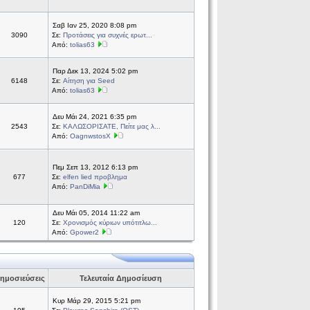
Σαβ Ιαν 25, 2020 8:08 pm
3090
Σε:
Προτάσεις για συχνές ερωτ...
Από:
tolias63
Παρ Δεκ 13, 2024 5:02 pm
6148
Σε:
Αίτηση για Seed
Από:
tolias63
Δευ Μάι 24, 2021 6:35 pm
2543
Σε:
ΚΑΛΩΣΟΡΙΣΑΤΕ, Πείτε μας λ...
Από:
OagnwstosX
Πεμ Σεπ 13, 2012 6:13 pm
677
Σε:
elfen lied προβλημα
Από:
PanDiMia
Δευ Μάι 05, 2014 11:22 am
120
Σε:
Χρονισμός κύριων υπότιτλω...
Από:
Gpower2
ημοσιεύσεις
Τελευταία Δημοσίευση
Κυρ Μάρ 29, 2015 5:21 pm