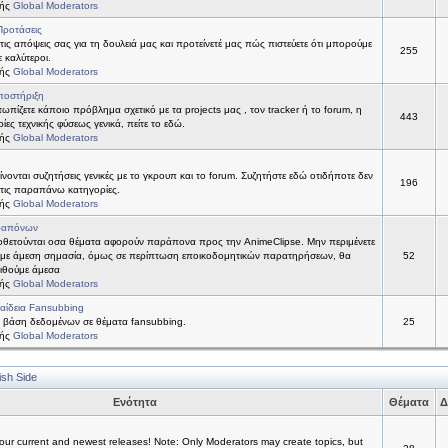
τής
Global Moderators
Προτάσεις
 τις απόψεις σας για τη δουλειά μας και προτείνετέ μας πώς πιστεύετε ότι μπορούμε
255
ε καλύτεροι.
τής
Global Moderators
ποστήριξη
τωπίζετε κάποιο πρόβλημα σχετικό με τα projects μας , τον tracker ή το forum, η
443
ίες τεχνικής φύσεως γενικά, πείτε το εδώ.
τής
Global Moderators
νονται συζητήσεις γενικές με το γκρουπ και το forum. Συζητήστε εδώ οτιδήποτε δεν
196
 στις παραπάνω κατηγορίες.
τής
Global Moderators
ραπόνων
θετούνται οσα θέματα αφορούν παράπονα προς την AnimeClipse. Μην περιμένετε
με άμεση σημασία, όμως σε περίπτωση εποικοδομητικών παρατηρήσεων, θα
52
ιθούμε άμεσα
τής
Global Moderators
αίδεια Fansubbing
 βάση δεδομένων σε θέματα fansubbing.
25
τής
Global Moderators
ish Side
Ενότητα
Θέματα
Δ
ur current and newest releases! Note: Only Moderators may create topics, but