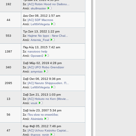
192
Σε:
[AC] Robin Hood no Daibou...
Από:
skullmaster
Δευ Οκτ 08, 2012 1:57 am
44
Σε:
[AC] SDF Macross
Από:
Left64Vegeta
Τρι Σεπ 13, 2022 1:22 pm
553
Σε:
Hajime No Ippo - New Chal...
Από:
Artemis_Fowl
Πεμ Αύγ 13, 2015 7:42 am
1387
Σε:
narutooo help
Από:
Gpower2
Σαβ Μάρ 02, 2019 4:28 pm
340
Σε:
[AC] UFO Robo Grendizer
Από:
amyntas
Σαβ Οκτ 06, 2012 9:36 pm
2095
Σε:
[AC] Naruto Shippuuden. Π...
Από:
Left64Vegeta
Σαβ Σεπ 21, 2013 1:03 pm
13
Σε:
[AC] Hokuto no Ken (Movie...
Από:
vouk
Σαβ Ιούν 23, 2007 5:34 pm
56
Σε:
Που είναι τα επεισόδια;
Από:
Alximistis
Κυρ Φεβ 05, 2012 7:46 pm
47
Σε:
[AC] Uchuu Kaizoku Captai...
Από:
thanos_ronin