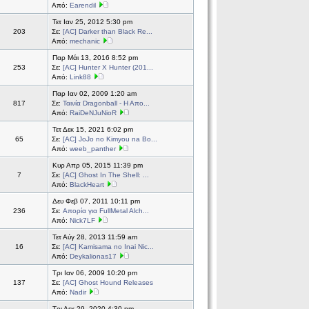
Από:
Earendil
Τετ Ιαν 25, 2012 5:30 pm
203
Σε:
[ΑC] Darker than Black Re...
Από:
mechanic
Παρ Μάι 13, 2016 8:52 pm
253
Σε:
[AC] Hunter X Hunter (201...
Από:
Link88
Παρ Ιαν 02, 2009 1:20 am
817
Σε:
Ταινία Dragonball - Η Απο...
Από:
RaiDeNJuNioR
Τετ Δεκ 15, 2021 6:02 pm
65
Σε:
[AC] JoJo no Kimyou na Bo...
Από:
weeb_panther
Κυρ Απρ 05, 2015 11:39 pm
7
Σε:
[AC] Ghost In The Shell: ...
Από:
BlackHeart
Δευ Φεβ 07, 2011 10:11 pm
236
Σε:
Απορία για FullMetal Alch...
Από:
Nick7LF
Τετ Αύγ 28, 2013 11:59 am
16
Σε:
[AC] Kamisama no Inai Nic...
Από:
Deykalionas17
Τρι Ιαν 06, 2009 10:20 pm
137
Σε:
[AC] Ghost Hound Releases
Από:
Nadir
Τρι Δεκ 29, 2020 4:30 pm