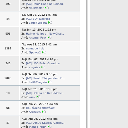
192
Σε:
[AC] Robin Hood no Daibou...
Από:
skullmaster
Δευ Οκτ 08, 2012 1:57 am
44
Σε:
[AC] SDF Macross
Από:
Left64Vegeta
Τρι Σεπ 13, 2022 1:22 pm
553
Σε:
Hajime No Ippo - New Chal...
Από:
Artemis_Fowl
Πεμ Αύγ 13, 2015 7:42 am
1387
Σε:
narutooo help
Από:
Gpower2
Σαβ Μάρ 02, 2019 4:28 pm
340
Σε:
[AC] UFO Robo Grendizer
Από:
amyntas
Σαβ Οκτ 06, 2012 9:36 pm
2095
Σε:
[AC] Naruto Shippuuden. Π...
Από:
Left64Vegeta
Σαβ Σεπ 21, 2013 1:03 pm
13
Σε:
[AC] Hokuto no Ken (Movie...
Από:
vouk
Σαβ Ιούν 23, 2007 5:34 pm
56
Σε:
Που είναι τα επεισόδια;
Από:
Alximistis
Κυρ Φεβ 05, 2012 7:46 pm
47
Σε:
[AC] Uchuu Kaizoku Captai...
Από:
thanos_ronin