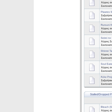
Χώρος συ
Συντονισ
Plawres S
Συζητήστε
Συντονισ
Rurouni 
Χώρος συζ
Συντονισ
Seirei no 
Χώρος Συζ
Συντονισ
Shinrei T
Χώρος συζ
Συντονισ
Soul Eate
Χώρος συζ
Συντονισ
Άλλα Proj
Συζητήσει
Συντονισ
Stalled/Dropped P
Bleach (
Χώρος συζ