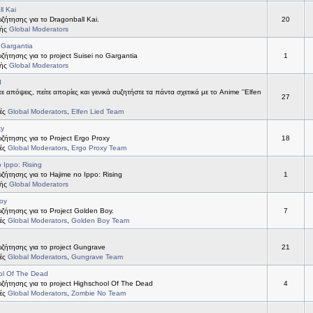
l Kai
ήτησης για το Dragonball Kai.
20
τής
Global Moderators
 Gargantia
ήτησης για το project Suisei no Gargantia
1
τής
Global Moderators
d
ε απόψεις, πείτε απορίες και γενικά συζητήστε τα πάντα σχετικά με το Anime ''Elfen
27
τές
Global Moderators
,
Elfen Lied Team
xy
ήτησης για το Project Ergo Proxy
18
τές
Global Moderators
,
Ergo Proxy Team
 Ippo: Rising
ήτησης για το Hajime no Ippo: Rising
1
τής
Global Moderators
oy
ήτησης για το Project Golden Boy.
7
τές
Global Moderators
,
Golden Boy Team
e
ζήτησης για το project Gungrave
21
τές
Global Moderators
,
Gungrave Team
ol Of The Dead
ζήτησης για το project Highschool Of The Dead
4
τές
Global Moderators
,
Zombie No Team