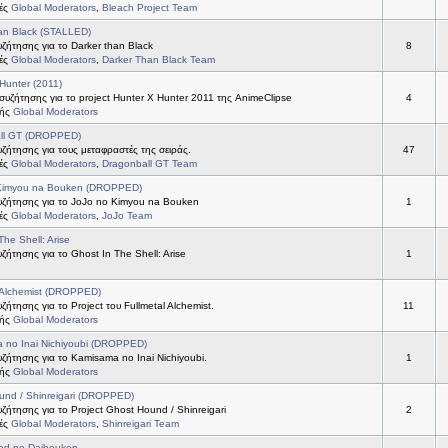
τές
Global Moderators
,
Bleach Project Team
an Black (STALLED)
ήτησης για το Darker than Black
8
τές
Global Moderators
,
Darker Than Black Team
Hunter (2011)
συζήτησης για το project Hunter X Hunter 2011 της AnimeClipse
4
τής
Global Moderators
ll GT (DROPPED)
ήτησης για τους μεταφραστές της σειράς.
47
τές
Global Moderators
,
Dragonball GT Team
Kimyou na Bouken (DROPPED)
ζήτησης για το JoJo no Kimyou na Bouken
1
τές
Global Moderators
,
JoJo Team
The Shell: Arise
ήτησης για το Ghost In The Shell: Arise
1
 Alchemist (DROPPED)
ήτησης για το Project του Fullmetal Alchemist.
11
τής
Global Moderators
 no Inai Nichiyoubi (DROPPED)
ήτησης για το Kamisama no Inai Nichiyoubi.
1
τής
Global Moderators
und / Shinreigari (DROPPED)
ήτησης για το Project Ghost Hound / Shinreigari
2
τές
Global Moderators
,
Shinreigari Team
od no Daibouken