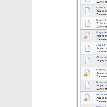
Συντονισ
Darker th
Χώρος συζ
Συντονισ
Hunter X 
Το forum 
Συντονισ
Dragonba
Χώρος συζ
Συντονισ
JoJo no 
Χώρος συ
Συντονισ
Ghost In 
Χώρος Συζ
Fullmetal
Χώρος συζ
Συντονισ
Kamisama
Χώρος συζ
Συντονισ
Ghost Ho
Χώρος συζ
Συντονισ
Robin Ho