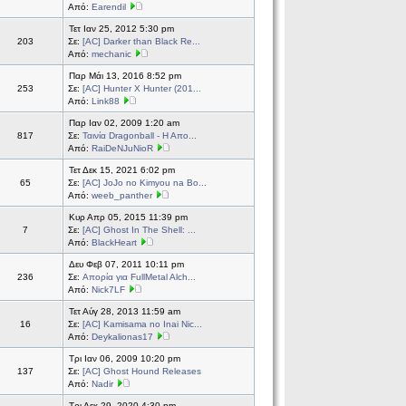
Από:
Earendil
Τετ Ιαν 25, 2012 5:30 pm
203
Σε:
[ΑC] Darker than Black Re...
Από:
mechanic
Παρ Μάι 13, 2016 8:52 pm
253
Σε:
[AC] Hunter X Hunter (201...
Από:
Link88
Παρ Ιαν 02, 2009 1:20 am
817
Σε:
Ταινία Dragonball - Η Απο...
Από:
RaiDeNJuNioR
Τετ Δεκ 15, 2021 6:02 pm
65
Σε:
[AC] JoJo no Kimyou na Bo...
Από:
weeb_panther
Κυρ Απρ 05, 2015 11:39 pm
7
Σε:
[AC] Ghost In The Shell: ...
Από:
BlackHeart
Δευ Φεβ 07, 2011 10:11 pm
236
Σε:
Απορία για FullMetal Alch...
Από:
Nick7LF
Τετ Αύγ 28, 2013 11:59 am
16
Σε:
[AC] Kamisama no Inai Nic...
Από:
Deykalionas17
Τρι Ιαν 06, 2009 10:20 pm
137
Σε:
[AC] Ghost Hound Releases
Από:
Nadir
Τρι Δεκ 29, 2020 4:30 pm