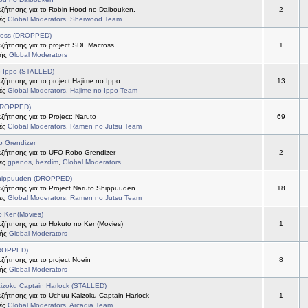
ζήτησης για το Robin Hood no Daibouken.
2
τές
Global Moderators
,
Sherwood Team
ross (DROPPED)
ζήτησης για το project SDF Macross
1
τής
Global Moderators
o Ippo (STALLED)
ήτησης για το project Hajime no Ippo
13
τές
Global Moderators
,
Hajime no Ippo Team
DROPPED)
ήτησης για το Project: Naruto
69
τές
Global Moderators
,
Ramen no Jutsu Team
 Grendizer
ζήτησης για το UFO Robo Grendizer
2
τές
gpanos
,
bezdim
,
Global Moderators
hippuuden (DROPPED)
ζήτησης για το Project Naruto Shippuuden
18
τές
Global Moderators
,
Ramen no Jutsu Team
o Ken(Movies)
ζήτησης για το Hokuto no Ken(Movies)
1
τής
Global Moderators
DROPPED)
ήτησης για το project Noein
8
τής
Global Moderators
izoku Captain Harlock (STALLED)
ζήτησης για το Uchuu Kaizoku Captain Harlock
1
τές
Global Moderators
,
Arcadia Team