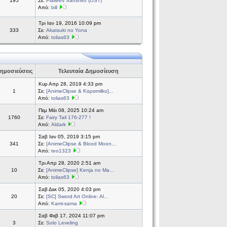
195
Σε:
Plawres Sanshiro (OST)
Από:
bill
Τρι Ιαν 19, 2016 10:09 pm
333
Σε:
Akatsuki no Yona
Από:
tolias63
ημοσιεύσεις
Τελευταία Δημοσίευση
Κυρ Απρ 28, 2019 4:33 pm
1
Σε:
[AnimeClipse & Καραmilko]...
Από:
tolias63
Πεμ Μάι 08, 2025 10:24 am
1760
Σε:
Fairy Tail 176-277 !
Από:
Aldark
Σαβ Ιαν 05, 2019 3:15 pm
341
Σε:
[AnimeClipse & Blood Moon...
Από:
teo1323
Τρι Απρ 28, 2020 2:51 am
10
Σε:
[AnimeClipse] Kenja no Ma...
Από:
tolias63
Σαβ Δεκ 05, 2020 4:03 pm
20
Σε:
[SC] Sword Art Online: Al...
Από:
Kami-sama
Σαβ Φεβ 17, 2024 11:07 pm
3
Σε:
Solo Leveling