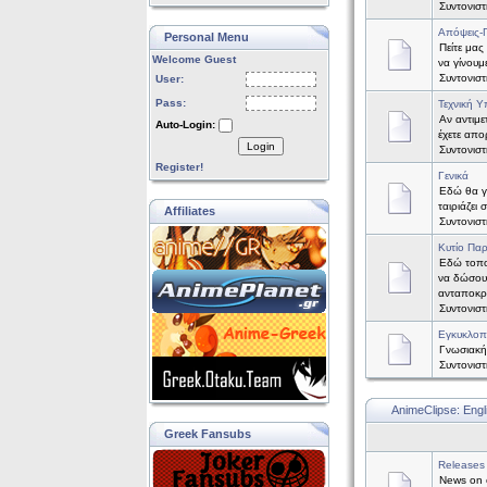
Συντονισ
Απόψεις-
Personal Menu
Πείτε μας
Welcome Guest
να γίνουμ
Συντονισ
User:
Pass:
Τεχνική Υ
Αν αντιμε
Auto-Login:
έχετε απορ
Login
Συντονισ
Register!
Γενικά
Εδώ θα γί
ταιριάζει
Affiliates
Συντονισ
Κυτίο Πα
Εδώ τοπο
να δώσου
ανταποκρ
Συντονισ
Εγκυκλοπ
Γνωσιακή
Συντονισ
AnimeClipse: Engl
Greek Fansubs
Releases
News on o