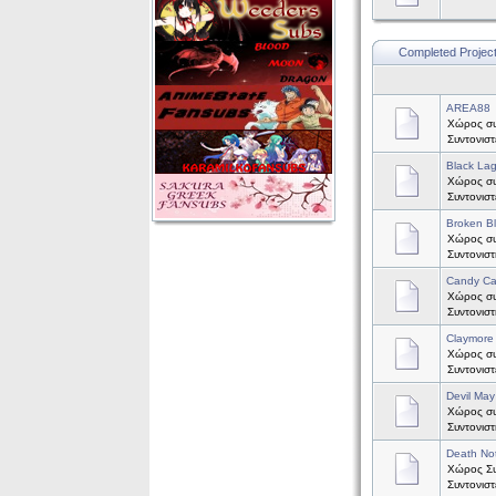
Completed Projec
AREA88
Χώρος συ
Συντονισ
Black La
Χώρος συζ
Συντονισ
Broken B
Χώρος συ
Συντονισ
Candy C
Χώρος συ
Συντονισ
Claymore
Χώρος συζ
Συντονισ
Devil May
Χώρος συζ
Συντονισ
Death No
Χώρος Συζ
Συντονισ