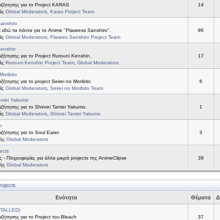
ζήτησης για το Project KARAS
14
τές
Global Moderators
,
Karas Project Team
anshiro
 εδώ τα πάντα για το Anime ''Plawress Sanshiro''.
96
τές
Global Moderators
,
Plawres Sanshiro Project Team
Kenshin
ήτησης για το Project Rurouni Kenshin.
17
τές
Rurouni Kenshin Project Team
,
Global Moderators
Moribito
ήτησης για το project Seirei no Moribito
6
τές
Global Moderators
,
Seirei no Moribito Team
antei Yakumo
ήτησης για το Shinrei Tantei Yakumo.
1
τές
Global Moderators
,
Shinrei Tantei Yakumo
r
ήτησης για το Soul Eater.
3
τής
Global Moderators
ects
ς - Πληροφορίες για άλλα μικρά projects της AnimeClipse
39
τής
Global Moderators
rojects
Ενότητα
Θέματα
Δ
STALLED)
ήτησης για το Project του Bleach
37