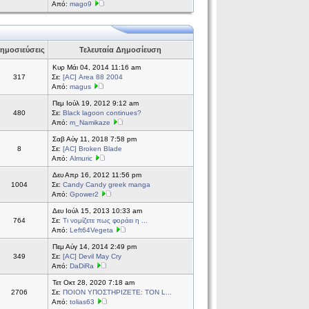
Από:
mago9
ημοσιεύσεις
Τελευταία Δημοσίευση
Κυρ Μάι 04, 2014 11:16 am
317
Σε:
[AC] Area 88 2004
Από:
magus
Πεμ Ιούλ 19, 2012 9:12 am
480
Σε:
Black lagoon continues?
Από:
m_Namikaze
Σαβ Αύγ 11, 2018 7:58 pm
8
Σε:
[AC] Broken Blade
Από:
Almuric
Δευ Απρ 16, 2012 11:56 pm
1004
Σε:
Candy Candy greek manga
Από:
Gpower2
Δευ Ιούλ 15, 2013 10:33 am
764
Σε:
Τι νομίζετε πως φοράει η ...
Από:
Left64Vegeta
Πεμ Αύγ 14, 2014 2:49 pm
349
Σε:
[AC] Devil May Cry
Από:
DaDiRa
Τετ Οκτ 28, 2020 7:18 am
2706
Σε:
ΠΟΙΟΝ ΥΠΟΣΤΗΡΙΖΕΤΕ: ΤΟΝ L...
Από:
tolias63