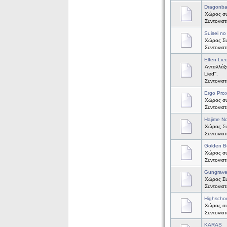
Dragonbal
Χώρος συζ
Συντονισ
Suisei no
Χώρος Συζ
Συντονισ
Elfen Lie
Ανταλλάξτ
Lied''.
Συντονισ
Ergo Pro
Χώρος συζ
Συντονισ
Hajime No
Χώρος Συζ
Συντονισ
Golden B
Χώρος συζ
Συντονισ
Gungrav
Χώρος Συ
Συντονισ
Highscho
Χώρος συ
Συντονισ
KARAS