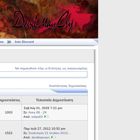
ws
Join Discord
Να σημειωθούν όλες οι Ενότητες ως αναγνωσμένες
Αναπάντητες δημοσιεύσεις
ημοσιεύσεις
Τελευταία Δημοσίευση
Σαβ Αύγ 01, 2026 7:21 pm
1003
Σε:
Area 88 - 2K
Από:
tolias63
Παρ Ιούλ 27, 2012 10:52 pm
1522
Σε:
Συνάντηση 21 Ιουλίου 2012...
Από:
devilmanson