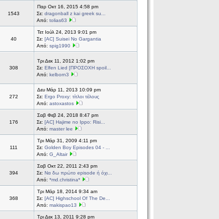
Παρ Οκτ 16, 2015 4:58 pm
1543
Σε:
dragonball z kai greek su...
Από:
tolias63
Τετ Ιούλ 24, 2013 9:01 pm
40
Σε:
[AC] Suisei No Gargantia
Από:
spig1990
Τρι Δεκ 11, 2012 1:02 pm
308
Σε:
Elfen Lied [ΠΡΟΣΟΧΗ spoil...
Από:
kelborn3
Δευ Μάρ 11, 2013 10:09 pm
272
Σε:
Ergo Proxy: τίτλοι τέλους
Από:
astoxastos
Σαβ Φεβ 24, 2018 8:47 pm
176
Σε:
[AC] Hajime no Ippo: Risi...
Από:
master lee
Τρι Μάρ 31, 2009 4:11 pm
111
Σε:
Golden Boy Episodes 04 - ...
Από:
G_Altair
Σαβ Οκτ 22, 2011 2:43 pm
394
Σε:
Να δω πρώτο episode ή όχι...
Από:
*md.christina*
Τρι Μάρ 18, 2014 9:34 am
368
Σε:
[AC] Highschool Of The De...
Από:
makispao13
Τρι Δεκ 13, 2011 9:28 pm