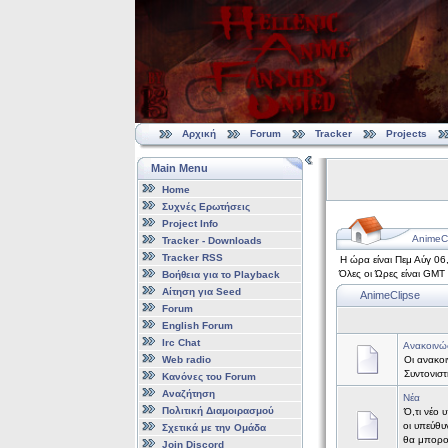
Αρχική
Forum
Tracker
Projects
Main Menu
Home
Συχνές Ερωτήσεις
Project Info
AnimeCl
Tracker - Downloads
Tracker RSS
Η ώρα είναι Πεμ Αύγ 06
Όλες οι Ώρες είναι GMT
Βοήθεια για το Playback
Αίτηση για Seed
AnimeClipse
Forum
English Forum
Irc Chat
Ανακοινώ
Web radio
Οι ανακοι
Συντονισ
Κανόνες του Forum
Αναζήτηση
Νέα
Πολιτική Διαμοιρασμού
Ό,τι νέο 
οι υπεύθυ
Σχετικά με την Ομάδα
θα μπορο
Join Discord