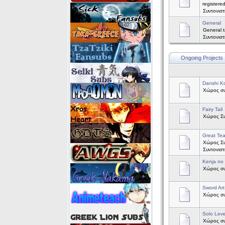
registere
Συντονισ
General
General t
Συντονισ
Ongoing Projects
Danshi Ko
Χώρος συζ
Fairy Tail
Χώρος Συζ
Great Te
Χώρος Συ
Συντονισ
Kenja no
Χώρος συζ
Sword Art
Χώρος συζ
Solo Leve
Χώρος συζ