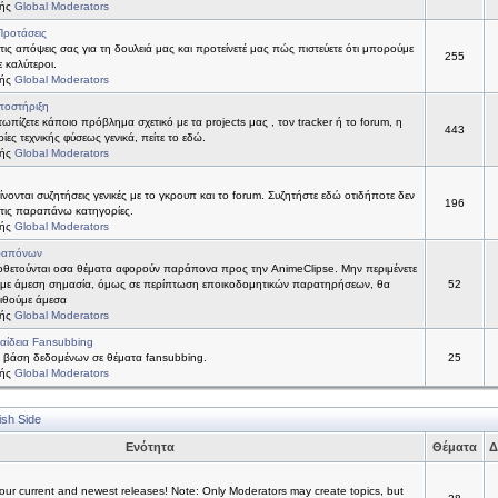
τής
Global Moderators
Προτάσεις
 τις απόψεις σας για τη δουλειά μας και προτείνετέ μας πώς πιστεύετε ότι μπορούμε
255
ε καλύτεροι.
τής
Global Moderators
ποστήριξη
τωπίζετε κάποιο πρόβλημα σχετικό με τα projects μας , τον tracker ή το forum, η
443
ίες τεχνικής φύσεως γενικά, πείτε το εδώ.
τής
Global Moderators
νονται συζητήσεις γενικές με το γκρουπ και το forum. Συζητήστε εδώ οτιδήποτε δεν
196
 στις παραπάνω κατηγορίες.
τής
Global Moderators
ραπόνων
θετούνται οσα θέματα αφορούν παράπονα προς την AnimeClipse. Μην περιμένετε
με άμεση σημασία, όμως σε περίπτωση εποικοδομητικών παρατηρήσεων, θα
52
ιθούμε άμεσα
τής
Global Moderators
αίδεια Fansubbing
 βάση δεδομένων σε θέματα fansubbing.
25
τής
Global Moderators
ish Side
Ενότητα
Θέματα
Δ
ur current and newest releases! Note: Only Moderators may create topics, but