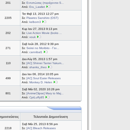
201
Σε:
Εντυπώσεις (περιέχονται S...
Από:
Eru_Lawliet
Τετ Φεβ 13, 2013 12:27 pm
2205
Σε:
Plawres Sanshiro (OST)
Από:
kelborn3
Κυρ Ιαν 27, 2013 9:13 pm
202
Σε:
Live Action Movie (looks ...
Από:
vouk
Σαβ Ιούλ 28, 2012 9:39 pm
271
Σε:
Seirei no Moribito - Γεν...
Από:
cannibal1
Δευ Αύγ 05, 2013 1:57 pm
110
Σε:
[AC] Shinrei Tantei Yakum...
Από:
shanks_theo
Δευ Ιαν 06, 2014 10:05 pm
499
Σε:
[AC] Soul Eater Releases
Από:
Monkey D. Helen
Σαβ Μάι 02, 2020 10:26 pm
801
Σε:
[AnimeClipse] Mary to Maj...
Από:
CptLuffy95
ημοσιεύσεις
Τελευταία Δημοσίευση
Σαβ Μάι 25, 2013 8:56 pm
2218
Σε:
[AC] Bleach Releases