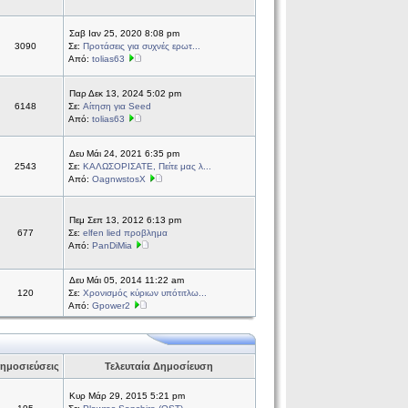
Σαβ Ιαν 25, 2020 8:08 pm
3090
Σε:
Προτάσεις για συχνές ερωτ...
Από:
tolias63
Παρ Δεκ 13, 2024 5:02 pm
6148
Σε:
Αίτηση για Seed
Από:
tolias63
Δευ Μάι 24, 2021 6:35 pm
2543
Σε:
ΚΑΛΩΣΟΡΙΣΑΤΕ, Πείτε μας λ...
Από:
OagnwstosX
Πεμ Σεπ 13, 2012 6:13 pm
677
Σε:
elfen lied προβλημα
Από:
PanDiMia
Δευ Μάι 05, 2014 11:22 am
120
Σε:
Χρονισμός κύριων υπότιτλω...
Από:
Gpower2
ημοσιεύσεις
Τελευταία Δημοσίευση
Κυρ Μάρ 29, 2015 5:21 pm