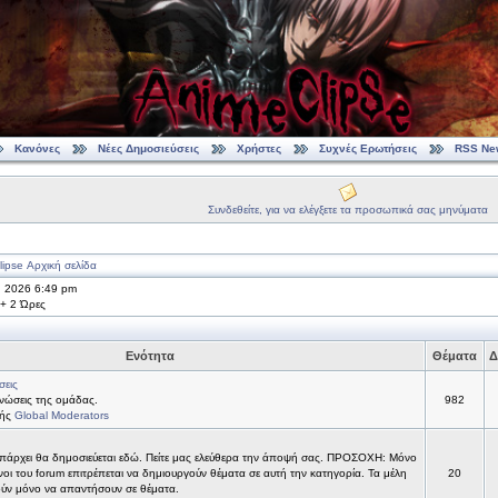
Κανόνες
Νέες Δημοσιεύσεις
Χρήστες
Συχνές Ερωτήσεις
RSS Ne
Συνδεθείτε, για να ελέγξετε τα προσωπικά σας μηνύματα
ipse Αρχική σελίδα
, 2026 6:49 pm
 + 2 Ώρες
Ενότητα
Θέματα
Δ
σεις
νώσεις της ομάδας.
982
τής
Global Moderators
υπάρχει θα δημοσιεύεται εδώ. Πείτε μας ελεύθερα την άποψή σας. ΠΡΟΣΟΧΗ: Μόνο
νοι του forum επιτρέπεται να δημιουργούν θέματα σε αυτή την κατηγορία. Τα μέλη
20
ύν μόνο να απαντήσουν σε θέματα.