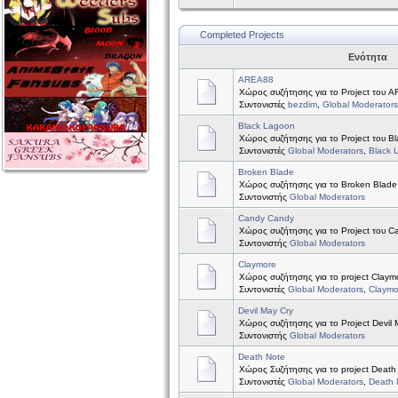
Completed Projects
Ενότητα
AREA88
Χώρος συζήτησης για το Project του 
Συντονιστές
bezdim
,
Global Moderators
Black Lagoon
Χώρος συζήτησης για το Project του B
Συντονιστές
Global Moderators
,
Black 
Broken Blade
Χώρος συζήτησης για το Broken Blade
Συντονιστής
Global Moderators
Candy Candy
Χώρος συζήτησης για το Project του 
Συντονιστής
Global Moderators
Claymore
Χώρος συζήτησης για το project Claym
Συντονιστές
Global Moderators
,
Claymo
Devil May Cry
Χώρος συζήτησης για το Project Devil 
Συντονιστής
Global Moderators
Death Note
Χώρος Συζήτησης για το project Death
Συντονιστές
Global Moderators
,
Death 