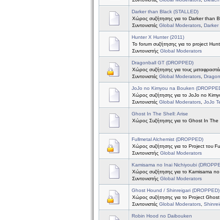
Darker than Black (STALLED)
Χώρος συζήτησης για το Darker than B
Συντονιστές
Global Moderators
,
Darker
Hunter X Hunter (2011)
Το forum συζήτησης για το project Hun
Συντονιστής
Global Moderators
Dragonball GT (DROPPED)
Χώρος συζήτησης για τους μεταφραστές
Συντονιστές
Global Moderators
,
Dragon
JoJo no Kimyou na Bouken (DROPPE
Χώρος συζήτησης για το JoJo no Kim
Συντονιστές
Global Moderators
,
JoJo 
Ghost In The Shell: Arise
Χώρος Συζήτησης για το Ghost In The S
Fullmetal Alchemist (DROPPED)
Χώρος συζήτησης για το Project του Ful
Συντονιστής
Global Moderators
Kamisama no Inai Nichiyoubi (DROPP
Χώρος συζήτησης για το Kamisama no I
Συντονιστής
Global Moderators
Ghost Hound / Shinreigari (DROPPED)
Χώρος συζήτησης για το Project Ghost 
Συντονιστές
Global Moderators
,
Shinre
Robin Hood no Daibouken