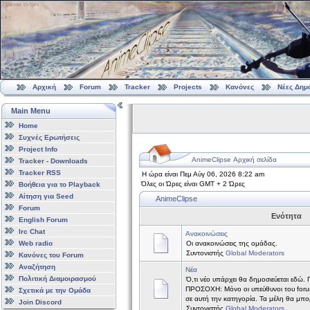
Αρχική
Forum
Tracker
Projects
Κανόνες
Νέες Δημ
Main Menu
Home
Συχνές Ερωτήσεις
Project Info
AnimeClipse Αρχική σελίδα
Tracker - Downloads
Tracker RSS
Η ώρα είναι Πεμ Αύγ 06, 2026 8:22 am
Όλες οι Ώρες είναι GMT + 2 Ώρες
Βοήθεια για το Playback
Αίτηση για Seed
AnimeClipse
Forum
Ενότητα
English Forum
Irc Chat
Ανακοινώσεις
Web radio
Οι ανακοινώσεις της ομάδας.
Συντονιστής
Global Moderators
Κανόνες του Forum
Αναζήτηση
Νέα
Πολιτική Διαμοιρασμού
Ό,τι νέο υπάρχει θα δημοσιεύεται εδώ.
ΠΡΟΣΟΧΗ: Μόνο οι υπεύθυνοι του forum
Σχετικά με την Ομάδα
σε αυτή την κατηγορία. Τα μέλη θα μπ
Join Discord
Συντονιστής
Global Moderators