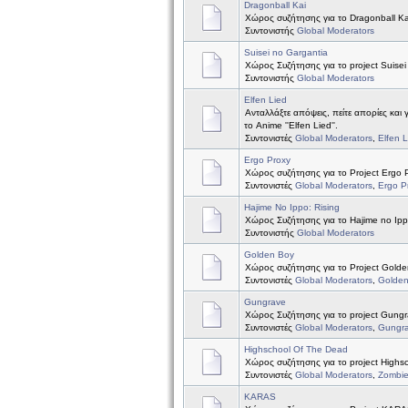
Dragonball Kai
Χώρος συζήτησης για το Dragonball Ka
Συντονιστής
Global Moderators
Suisei no Gargantia
Χώρος Συζήτησης για το project Suisei
Συντονιστής
Global Moderators
Elfen Lied
Ανταλλάξτε απόψεις, πείτε απορίες και 
το Anime ''Elfen Lied''.
Συντονιστές
Global Moderators
,
Elfen 
Ergo Proxy
Χώρος συζήτησης για το Project Ergo 
Συντονιστές
Global Moderators
,
Ergo P
Hajime No Ippo: Rising
Χώρος Συζήτησης για το Hajime no Ipp
Συντονιστής
Global Moderators
Golden Boy
Χώρος συζήτησης για το Project Golde
Συντονιστές
Global Moderators
,
Golde
Gungrave
Χώρος Συζήτησης για το project Gung
Συντονιστές
Global Moderators
,
Gungr
Highschool Of The Dead
Χώρος συζήτησης για το project Highs
Συντονιστές
Global Moderators
,
Zombi
KARAS