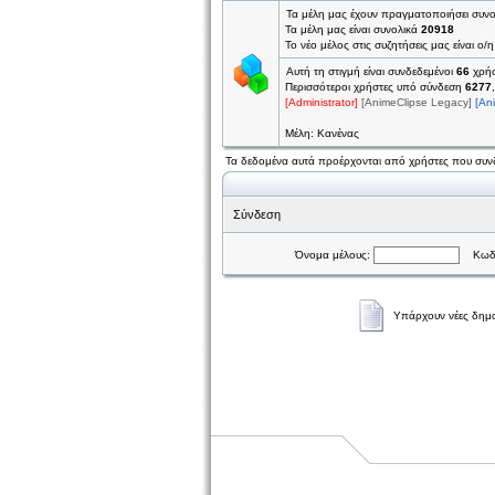
Τα μέλη μας έχουν πραγματοποιήσει συν
Τα μέλη μας είναι συνολικά
20918
Το νέο μέλος στις συζητήσεις μας είναι ο/
Αυτή τη στιγμή είναι συνδεδεμένοι
66
χρήσ
Περισσότεροι χρήστες υπό σύνδεση
6277
[Administrator]
[AnimeClipse Legacy]
[An
Μέλη: Κανένας
Τα δεδομένα αυτά προέρχονται από χρήστες που συνδ
Σύνδεση
Όνομα μέλους:
Κωδι
Υπάρχουν νέες δημο