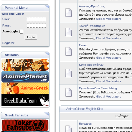
Απόψεις-Προτάσεις
Personal Menu
Πείτε μας τις απόψεις σας για τη δουλε
Welcome Guest
πιστεύετε ότι μπορούμε να γίνουμε καλύτ
Συντονιστής
Global Moderators
User:
Pass:
Τεχνική Υποστήριξη
Αν αντιμετωπίζετε κάποιο πρόβλημα σχετ
Auto-Login:
ή το forum, η έχετε απορίες τεχνικής φύ
Login
Συντονιστής
Global Moderators
Register!
Γενικά
Εδώ θα γίνονται συζητήσεις γενικές με 
οτιδήποτε δεν ταιριάζει στις παραπάνω 
Affiliates
Συντονιστής
Global Moderators
Κυτίο Παραπόνων
Εδώ τοποθετούνται οσα θέματα αφορο
Μην περιμένετε να δώσουμε άμεση σημ
εποικοδομητικών παρατηρήσεων, θα α
Συντονιστής
Global Moderators
Εγκυκλοπαίδεια Fansubbing
Γνωσιακή βάση δεδομένων σε θέματα f
Συντονιστής
Global Moderators
AnimeClipse: English Side
Greek Fansubs
Ενότητα
Releases
News on our current and newest relea
create topics, but registered users are 