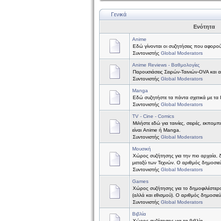
Γενικά
Ενότητα
Anime
Εδώ γίνονται οι συζητήσεις που αφορού
Συντονιστής
Global Moderators
Anime Reviews - Βαθμολογίες
Παρουσιάσεις Σειρών-Ταινιών-OVA και 
Συντονιστής
Global Moderators
Manga
Εδώ συζητήστε τα πάντα σχετικά με τα
Συντονιστής
Global Moderators
TV - Cine - Comics
Μιλήστε εδώ για ταινίες, σειρές, εκπομπ
είναι Anime ή Manga.
Συντονιστής
Global Moderators
Μουσική
Χώρος συζήτησης για την πιο αρχαία, 
μεταξύ των Τεχνών. Ο αριθμός δημοσιεύ
Συντονιστής
Global Moderators
Games
Χώρος συζήτησης για το δημοφιλέστερ
(αλλά και εθισμού). Ο αριθμός δημοσιε
Συντονιστής
Global Moderators
Βιβλία
Χώρος συζήτησης για τα βιβλία.