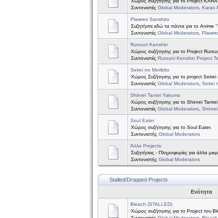
Χώρος συζήτησης για το Project KAR
Συντονιστές
Global Moderators
,
Karas 
Plawres Sanshiro
Συζητήστε εδώ τα πάντα για το Anime ''
Συντονιστές
Global Moderators
,
Plawre
Rurouni Kenshin
Χώρος συζήτησης για το Project Rurou
Συντονιστές
Rurouni Kenshin Project 
Seirei no Moribito
Χώρος Συζήτησης για το project Seirei 
Συντονιστές
Global Moderators
,
Seirei 
Shinrei Tantei Yakumo
Χώρος συζήτησης για το Shinrei Tante
Συντονιστές
Global Moderators
,
Shinre
Soul Eater
Χώρος συζήτησης για το Soul Eater.
Συντονιστής
Global Moderators
Άλλα Projects
Συζητήσεις - Πληροφορίες για άλλα μικ
Συντονιστής
Global Moderators
Stalled/Dropped Projects
Ενότητα
Bleach (STALLED)
Χώρος συζήτησης για το Project του B
Συντονιστές
Global Moderators
,
Bleach