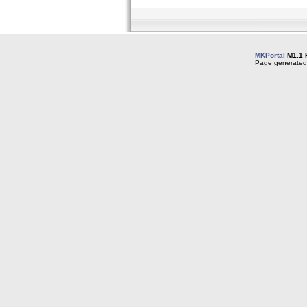
MKPortal
M1.1 
Page generated 