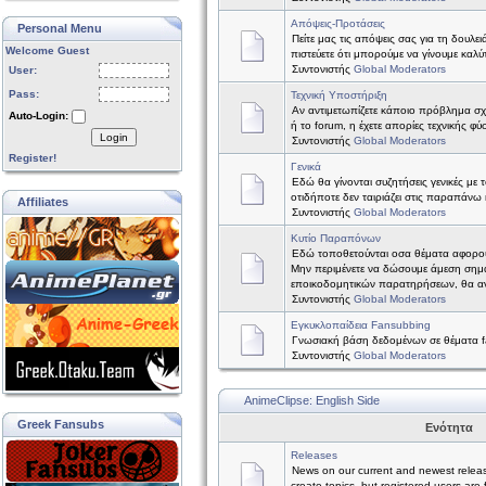
Απόψεις-Προτάσεις
Personal Menu
Πείτε μας τις απόψεις σας για τη δουλε
Welcome Guest
πιστεύετε ότι μπορούμε να γίνουμε καλύτ
Συντονιστής
Global Moderators
User:
Pass:
Τεχνική Υποστήριξη
Αν αντιμετωπίζετε κάποιο πρόβλημα σχετ
Auto-Login:
ή το forum, η έχετε απορίες τεχνικής φύ
Login
Συντονιστής
Global Moderators
Register!
Γενικά
Εδώ θα γίνονται συζητήσεις γενικές με 
οτιδήποτε δεν ταιριάζει στις παραπάνω 
Affiliates
Συντονιστής
Global Moderators
Κυτίο Παραπόνων
Εδώ τοποθετούνται οσα θέματα αφορο
Μην περιμένετε να δώσουμε άμεση σημ
εποικοδομητικών παρατηρήσεων, θα α
Συντονιστής
Global Moderators
Εγκυκλοπαίδεια Fansubbing
Γνωσιακή βάση δεδομένων σε θέματα f
Συντονιστής
Global Moderators
AnimeClipse: English Side
Greek Fansubs
Ενότητα
Releases
News on our current and newest relea
create topics, but registered users are 