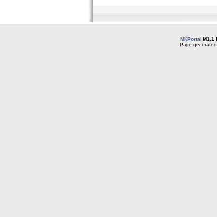
MKPortal
M1.1 
Page generated 