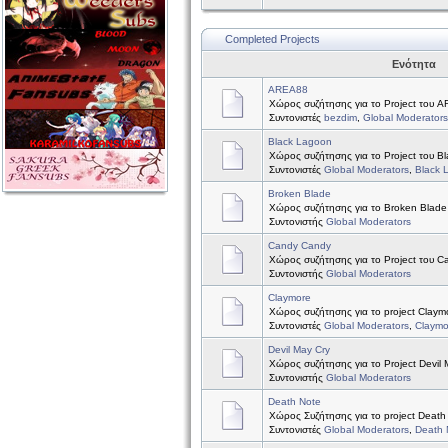
Completed Projects
Ενότητα
AREA88
Χώρος συζήτησης για το Project του 
Συντονιστές
bezdim
,
Global Moderators
Black Lagoon
Χώρος συζήτησης για το Project του B
Συντονιστές
Global Moderators
,
Black 
Broken Blade
Χώρος συζήτησης για το Broken Blade
Συντονιστής
Global Moderators
Candy Candy
Χώρος συζήτησης για το Project του 
Συντονιστής
Global Moderators
Claymore
Χώρος συζήτησης για το project Claym
Συντονιστές
Global Moderators
,
Claymo
Devil May Cry
Χώρος συζήτησης για το Project Devil 
Συντονιστής
Global Moderators
Death Note
Χώρος Συζήτησης για το project Death
Συντονιστές
Global Moderators
,
Death 