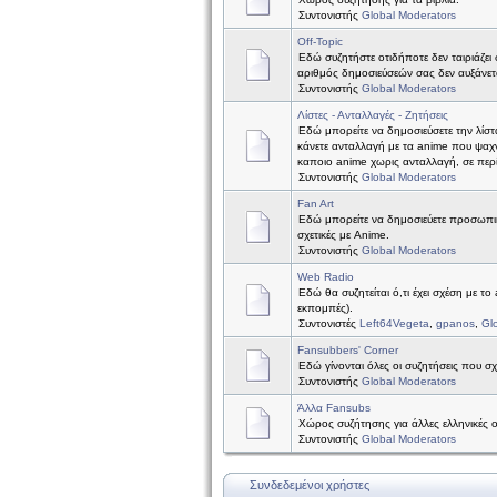
Συντονιστής
Global Moderators
Off-Topic
Εδώ συζητήστε οτιδήποτε δεν ταιριάζει 
αριθμός δημοσιεύσεών σας δεν αυξάνετ
Συντονιστής
Global Moderators
Λίστες - Ανταλλαγές - Ζητήσεις
Εδώ μπορείτε να δημοσιεύσετε την λίστ
κάνετε ανταλλαγή με τα anime που ψαχν
καποιο anime χωρις ανταλλαγή, σε περ
Συντονιστής
Global Moderators
Fan Art
Εδώ μπορείτε να δημοσιεύετε προσωπικέ
σχετικές με Anime.
Συντονιστής
Global Moderators
Web Radio
Εδώ θα συζητείται ό,τι έχει σχέση με το
εκπομπές).
Συντονιστές
Left64Vegeta
,
gpanos
,
Gl
Fansubbers' Corner
Εδώ γίνονται όλες οι συζητήσεις που σχ
Συντονιστής
Global Moderators
Άλλα Fansubs
Χώρος συζήτησης για άλλες ελληνικές 
Συντονιστής
Global Moderators
Συνδεδεμένοι χρήστες