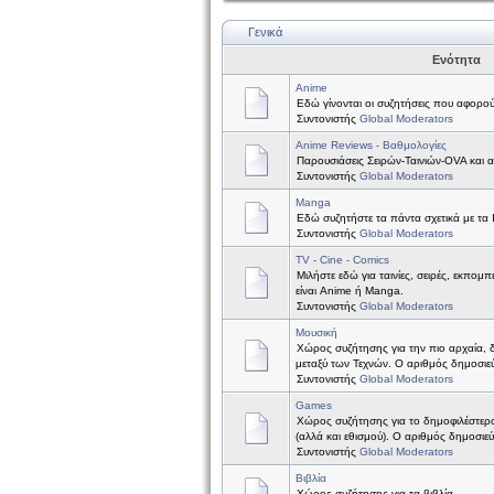
Γενικά
Ενότητα
Anime
Εδώ γίνονται οι συζητήσεις που αφορού
Συντονιστής
Global Moderators
Anime Reviews - Βαθμολογίες
Παρουσιάσεις Σειρών-Ταινιών-OVA και 
Συντονιστής
Global Moderators
Manga
Εδώ συζητήστε τα πάντα σχετικά με τα
Συντονιστής
Global Moderators
TV - Cine - Comics
Μιλήστε εδώ για ταινίες, σειρές, εκπομπ
είναι Anime ή Manga.
Συντονιστής
Global Moderators
Μουσική
Χώρος συζήτησης για την πιο αρχαία, 
μεταξύ των Τεχνών. Ο αριθμός δημοσιεύ
Συντονιστής
Global Moderators
Games
Χώρος συζήτησης για το δημοφιλέστερ
(αλλά και εθισμού). Ο αριθμός δημοσιε
Συντονιστής
Global Moderators
Βιβλία
Χώρος συζήτησης για τα βιβλία.