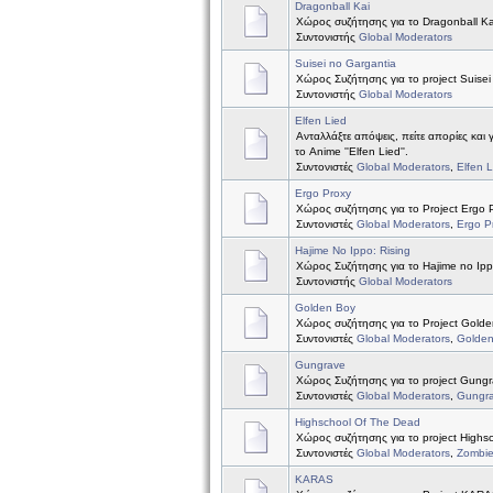
Dragonball Kai
Χώρος συζήτησης για το Dragonball Ka
Συντονιστής
Global Moderators
Suisei no Gargantia
Χώρος Συζήτησης για το project Suisei
Συντονιστής
Global Moderators
Elfen Lied
Ανταλλάξτε απόψεις, πείτε απορίες και 
το Anime ''Elfen Lied''.
Συντονιστές
Global Moderators
,
Elfen 
Ergo Proxy
Χώρος συζήτησης για το Project Ergo 
Συντονιστές
Global Moderators
,
Ergo P
Hajime No Ippo: Rising
Χώρος Συζήτησης για το Hajime no Ipp
Συντονιστής
Global Moderators
Golden Boy
Χώρος συζήτησης για το Project Golde
Συντονιστές
Global Moderators
,
Golde
Gungrave
Χώρος Συζήτησης για το project Gung
Συντονιστές
Global Moderators
,
Gungr
Highschool Of The Dead
Χώρος συζήτησης για το project Highs
Συντονιστές
Global Moderators
,
Zombi
KARAS