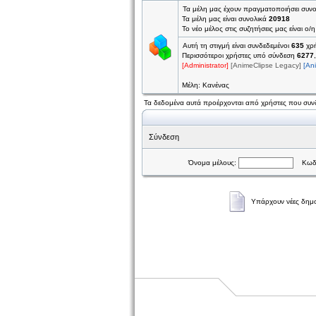
Τα μέλη μας έχουν πραγματοποιήσει συν
Τα μέλη μας είναι συνολικά
20918
Το νέο μέλος στις συζητήσεις μας είναι ο/
Αυτή τη στιγμή είναι συνδεδεμένοι
635
χρή
Περισσότεροι χρήστες υπό σύνδεση
6277
[Administrator]
[AnimeClipse Legacy]
[An
Μέλη: Κανένας
Τα δεδομένα αυτά προέρχονται από χρήστες που συνδ
Σύνδεση
Όνομα μέλους:
Κωδι
Υπάρχουν νέες δημο