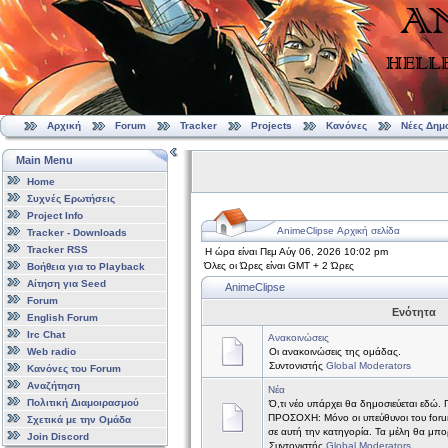
Αρχική
Forum
Tracker
Projects
Κανόνες
Νέες Δημ
Main Menu
Home
Συχνές Ερωτήσεις
Project Info
AnimeClipse Αρχική σελίδα
Tracker - Downloads
Tracker RSS
Η ώρα είναι Πεμ Αύγ 06, 2026 10:02 pm
Όλες οι Ώρες είναι GMT + 2 Ώρες
Βοήθεια για το Playback
Αίτηση για Seed
AnimeClipse
Forum
Ενότητα
English Forum
Irc Chat
Ανακοινώσεις
Web radio
Οι ανακοινώσεις της ομάδας.
Συντονιστής
Global Moderators
Κανόνες του Forum
Αναζήτηση
Νέα
Πολιτική Διαμοιρασμού
Ό,τι νέο υπάρχει θα δημοσιεύεται εδώ.
ΠΡΟΣΟΧΗ: Μόνο οι υπεύθυνοι του forum
Σχετικά με την Ομάδα
σε αυτή την κατηγορία. Τα μέλη θα μπ
Join Discord
Συντονιστής
Global Moderators