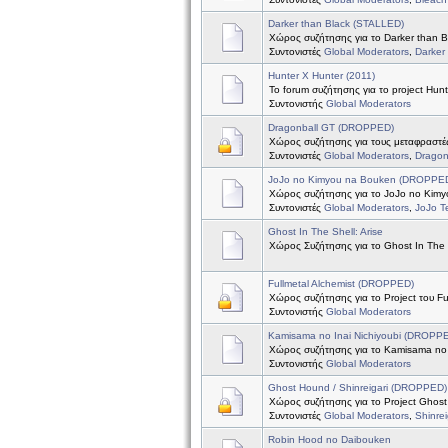
Darker than Black (STALLED)
Χώρος συζήτησης για το Darker than B
Συντονιστές
Global Moderators
,
Darker
Hunter X Hunter (2011)
Το forum συζήτησης για το project Hun
Συντονιστής
Global Moderators
Dragonball GT (DROPPED)
Χώρος συζήτησης για τους μεταφραστές
Συντονιστές
Global Moderators
,
Dragon
JoJo no Kimyou na Bouken (DROPPE
Χώρος συζήτησης για το JoJo no Kim
Συντονιστές
Global Moderators
,
JoJo 
Ghost In The Shell: Arise
Χώρος Συζήτησης για το Ghost In The S
Fullmetal Alchemist (DROPPED)
Χώρος συζήτησης για το Project του Ful
Συντονιστής
Global Moderators
Kamisama no Inai Nichiyoubi (DROPP
Χώρος συζήτησης για το Kamisama no I
Συντονιστής
Global Moderators
Ghost Hound / Shinreigari (DROPPED)
Χώρος συζήτησης για το Project Ghost 
Συντονιστές
Global Moderators
,
Shinre
Robin Hood no Daibouken