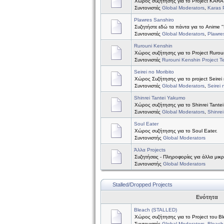
Χώρος συζήτησης για το Project KAR
Συντονιστές
Global Moderators
,
Karas 
Plawres Sanshiro
Συζητήστε εδώ τα πάντα για το Anime ''
Συντονιστές
Global Moderators
,
Plawre
Rurouni Kenshin
Χώρος συζήτησης για το Project Rurou
Συντονιστές
Rurouni Kenshin Project 
Seirei no Moribito
Χώρος Συζήτησης για το project Seirei 
Συντονιστές
Global Moderators
,
Seirei 
Shinrei Tantei Yakumo
Χώρος συζήτησης για το Shinrei Tante
Συντονιστές
Global Moderators
,
Shinre
Soul Eater
Χώρος συζήτησης για το Soul Eater.
Συντονιστής
Global Moderators
Άλλα Projects
Συζητήσεις - Πληροφορίες για άλλα μικ
Συντονιστής
Global Moderators
Stalled/Dropped Projects
Ενότητα
Bleach (STALLED)
Χώρος συζήτησης για το Project του B
Συντονιστές
Global Moderators
,
Bleach