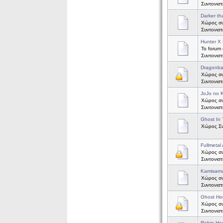
Συντονισ
Darker th
Χώρος συζ
Συντονισ
Hunter X 
Το forum 
Συντονισ
Dragonba
Χώρος συζ
Συντονισ
JoJo no 
Χώρος συ
Συντονισ
Ghost In 
Χώρος Συζ
Fullmetal
Χώρος συζ
Συντονισ
Kamisama
Χώρος συζ
Συντονισ
Ghost Ho
Χώρος συζ
Συντονισ
Robin Ho