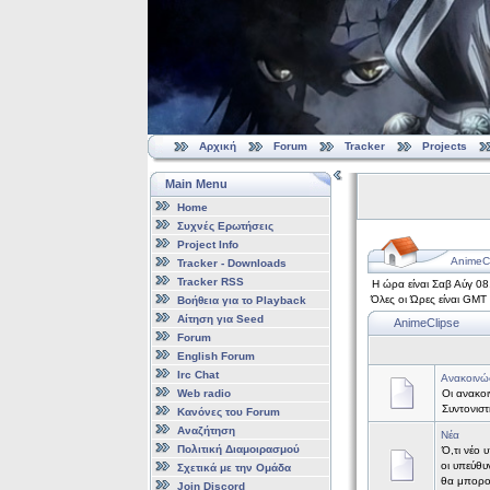
Αρχική
Forum
Tracker
Projects
Main Menu
Home
Συχνές Ερωτήσεις
Project Info
AnimeCl
Tracker - Downloads
Tracker RSS
Η ώρα είναι Σαβ Αύγ 0
Όλες οι Ώρες είναι GMT
Βοήθεια για το Playback
Αίτηση για Seed
AnimeClipse
Forum
English Forum
Irc Chat
Ανακοινώ
Web radio
Οι ανακοι
Συντονισ
Κανόνες του Forum
Αναζήτηση
Νέα
Πολιτική Διαμοιρασμού
Ό,τι νέο 
οι υπεύθυ
Σχετικά με την Ομάδα
θα μπορο
Join Discord