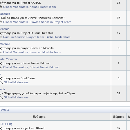
ζήτησης για το Project KARAS
14
τές
Global Moderators
,
Karas Project Team
anshiro
 εδώ τα πάντα για το Anime ''Plawress Sanshiro''.
96
τές
Global Moderators
,
Plawres Sanshiro Project Team
Kenshin
ήτησης για το Project Rurouni Kenshin.
17
τές
Rurouni Kenshin Project Team
,
Global Moderators
Moribito
ήτησης για το project Seirei no Moribito
6
τές
Global Moderators
,
Seirei no Moribito Team
antei Yakumo
ήτησης για το Shinrei Tantei Yakumo.
1
τές
Global Moderators
,
Shinrei Tantei Yakumo
r
ήτησης για το Soul Eater.
3
τής
Global Moderators
ects
ς - Πληροφορίες για άλλα μικρά projects της AnimeClipse
39
τής
Global Moderators
rojects
Ενότητα
Θέματα
Δ
STALLED)
ήτησης για το Project του Bleach
37