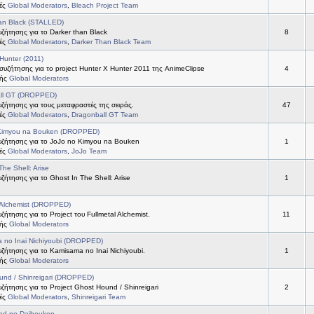
τές
Global Moderators
,
Bleach Project Team
an Black (STALLED)
ήτησης για το Darker than Black
8
τές
Global Moderators
,
Darker Than Black Team
Hunter (2011)
συζήτησης για το project Hunter X Hunter 2011 της AnimeClipse
4
τής
Global Moderators
ll GT (DROPPED)
ήτησης για τους μεταφραστές της σειράς.
47
τές
Global Moderators
,
Dragonball GT Team
Kimyou na Bouken (DROPPED)
ζήτησης για το JoJo no Kimyou na Bouken
1
τές
Global Moderators
,
JoJo Team
The Shell: Arise
ήτησης για το Ghost In The Shell: Arise
1
 Alchemist (DROPPED)
ήτησης για το Project του Fullmetal Alchemist.
11
τής
Global Moderators
 no Inai Nichiyoubi (DROPPED)
ήτησης για το Kamisama no Inai Nichiyoubi.
1
τής
Global Moderators
und / Shinreigari (DROPPED)
ήτησης για το Project Ghost Hound / Shinreigari
2
τές
Global Moderators
,
Shinreigari Team
od no Daibouken