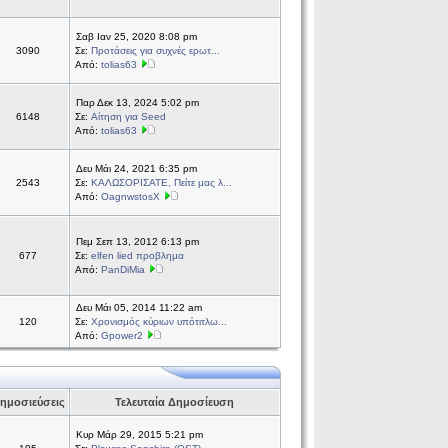
Σαβ Ιαν 25, 2020 8:08 pm
3090
Σε:
Προτάσεις για συχνές ερωτ...
Από:
tolias63
Παρ Δεκ 13, 2024 5:02 pm
6148
Σε:
Αίτηση για Seed
Από:
tolias63
Δευ Μάι 24, 2021 6:35 pm
2543
Σε:
ΚΑΛΩΣΟΡΙΣΑΤΕ, Πείτε μας λ...
Από:
OagnwstosX
Πεμ Σεπ 13, 2012 6:13 pm
677
Σε:
elfen lied προβλημα
Από:
PanDiMia
Δευ Μάι 05, 2014 11:22 am
120
Σε:
Χρονισμός κύριων υπότιτλω...
Από:
Gpower2
ημοσιεύσεις
Τελευταία Δημοσίευση
Κυρ Μάρ 29, 2015 5:21 pm