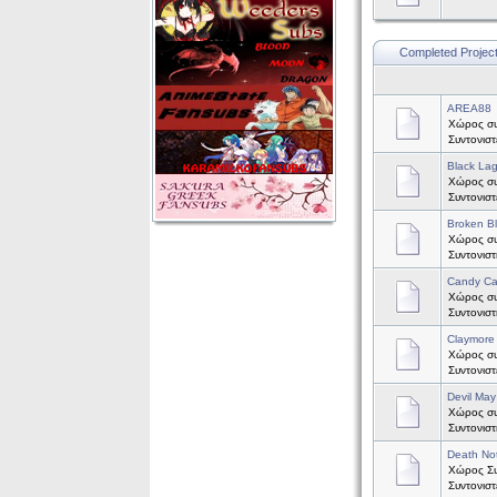
Completed Projec
AREA88
Χώρος συ
Συντονισ
Black La
Χώρος συζ
Συντονισ
Broken B
Χώρος συ
Συντονισ
Candy C
Χώρος συ
Συντονισ
Claymore
Χώρος συζ
Συντονισ
Devil May
Χώρος συζ
Συντονισ
Death No
Χώρος Συζ
Συντονισ