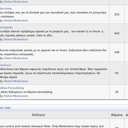
τής
Global Moderators
Προτάσεις
 τις απόψεις σας για τη δουλειά μας και προτείνετέ μας πώς πιστεύετε ότι μπορούμε
255
ε καλύτεροι.
τής
Global Moderators
ποστήριξη
τωπίζετε κάποιο πρόβλημα σχετικό με τα projects μας , τον tracker ή το forum, η
443
ίες τεχνικής φύσεως γενικά, πείτε το εδώ.
τής
Global Moderators
νονται συζητήσεις γενικές με το γκρουπ και το forum. Συζητήστε εδώ οτιδήποτε δεν
196
 στις παραπάνω κατηγορίες.
τής
Global Moderators
ραπόνων
θετούνται οσα θέματα αφορούν παράπονα προς την AnimeClipse. Μην περιμένετε
με άμεση σημασία, όμως σε περίπτωση εποικοδομητικών παρατηρήσεων, θα
52
ιθούμε άμεσα
τής
Global Moderators
αίδεια Fansubbing
 βάση δεδομένων σε θέματα fansubbing.
25
τής
Global Moderators
ish Side
Ενότητα
Θέματα
Δ
ur current and newest releases! Note: Only Moderators may create topics, but