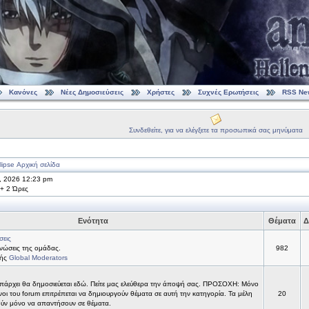
Κανόνες
Νέες Δημοσιεύσεις
Χρήστες
Συχνές Ερωτήσεις
RSS Ne
Συνδεθείτε, για να ελέγξετε τα προσωπικά σας μηνύματα
ipse Αρχική σελίδα
8, 2026 12:23 pm
 + 2 Ώρες
Ενότητα
Θέματα
Δ
σεις
νώσεις της ομάδας.
982
τής
Global Moderators
υπάρχει θα δημοσιεύεται εδώ. Πείτε μας ελεύθερα την άποψή σας. ΠΡΟΣΟΧΗ: Μόνο
νοι του forum επιτρέπεται να δημιουργούν θέματα σε αυτή την κατηγορία. Τα μέλη
20
ύν μόνο να απαντήσουν σε θέματα.