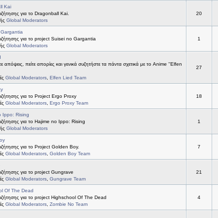
l Kai
ήτησης για το Dragonball Kai.
20
τής
Global Moderators
 Gargantia
ήτησης για το project Suisei no Gargantia
1
τής
Global Moderators
d
ε απόψεις, πείτε απορίες και γενικά συζητήστε τα πάντα σχετικά με το Anime ''Elfen
27
τές
Global Moderators
,
Elfen Lied Team
xy
ήτησης για το Project Ergo Proxy
18
τές
Global Moderators
,
Ergo Proxy Team
 Ippo: Rising
ήτησης για το Hajime no Ippo: Rising
1
τής
Global Moderators
oy
ήτησης για το Project Golden Boy.
7
τές
Global Moderators
,
Golden Boy Team
e
ζήτησης για το project Gungrave
21
τές
Global Moderators
,
Gungrave Team
ol Of The Dead
ζήτησης για το project Highschool Of The Dead
4
τές
Global Moderators
,
Zombie No Team