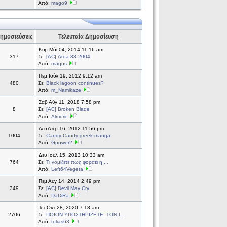
Από:
mago9
ημοσιεύσεις
Τελευταία Δημοσίευση
Κυρ Μάι 04, 2014 11:16 am
317
Σε:
[AC] Area 88 2004
Από:
magus
Πεμ Ιούλ 19, 2012 9:12 am
480
Σε:
Black lagoon continues?
Από:
m_Namikaze
Σαβ Αύγ 11, 2018 7:58 pm
8
Σε:
[AC] Broken Blade
Από:
Almuric
Δευ Απρ 16, 2012 11:56 pm
1004
Σε:
Candy Candy greek manga
Από:
Gpower2
Δευ Ιούλ 15, 2013 10:33 am
764
Σε:
Τι νομίζετε πως φοράει η ...
Από:
Left64Vegeta
Πεμ Αύγ 14, 2014 2:49 pm
349
Σε:
[AC] Devil May Cry
Από:
DaDiRa
Τετ Οκτ 28, 2020 7:18 am
2706
Σε:
ΠΟΙΟΝ ΥΠΟΣΤΗΡΙΖΕΤΕ: ΤΟΝ L...
Από:
tolias63