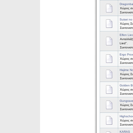
Dragonbal
Χώρος συζ
Συντονισ
Suisei no
Χώρος Συζ
Συντονισ
Elfen Lie
Ανταλλάξτ
Lied''.
Συντονισ
Ergo Pro
Χώρος συζ
Συντονισ
Hajime No
Χώρος Συζ
Συντονισ
Golden B
Χώρος συζ
Συντονισ
Gungrav
Χώρος Συ
Συντονισ
Highscho
Χώρος συ
Συντονισ
KARAS