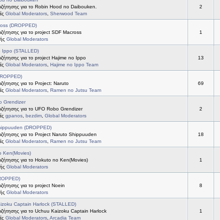
ζήτησης για το Robin Hood no Daibouken.
2
τές
Global Moderators
,
Sherwood Team
ross (DROPPED)
ζήτησης για το project SDF Macross
1
τής
Global Moderators
o Ippo (STALLED)
ήτησης για το project Hajime no Ippo
13
τές
Global Moderators
,
Hajime no Ippo Team
DROPPED)
ήτησης για το Project: Naruto
69
τές
Global Moderators
,
Ramen no Jutsu Team
 Grendizer
ζήτησης για το UFO Robo Grendizer
2
τές
gpanos
,
bezdim
,
Global Moderators
hippuuden (DROPPED)
ζήτησης για το Project Naruto Shippuuden
18
τές
Global Moderators
,
Ramen no Jutsu Team
o Ken(Movies)
ζήτησης για το Hokuto no Ken(Movies)
1
τής
Global Moderators
DROPPED)
ήτησης για το project Noein
8
τής
Global Moderators
izoku Captain Harlock (STALLED)
ζήτησης για το Uchuu Kaizoku Captain Harlock
1
τές
Global Moderators
,
Arcadia Team