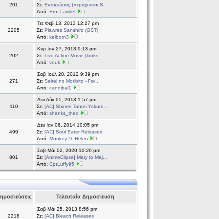
201
Σε:
Εντυπώσεις (περιέχονται S...
Από:
Eru_Lawliet
Τετ Φεβ 13, 2013 12:27 pm
2205
Σε:
Plawres Sanshiro (OST)
Από:
kelborn3
Κυρ Ιαν 27, 2013 9:13 pm
202
Σε:
Live Action Movie (looks ...
Από:
vouk
Σαβ Ιούλ 28, 2012 9:39 pm
271
Σε:
Seirei no Moribito - Γεν...
Από:
cannibal1
Δευ Αύγ 05, 2013 1:57 pm
110
Σε:
[AC] Shinrei Tantei Yakum...
Από:
shanks_theo
Δευ Ιαν 06, 2014 10:05 pm
499
Σε:
[AC] Soul Eater Releases
Από:
Monkey D. Helen
Σαβ Μάι 02, 2020 10:26 pm
801
Σε:
[AnimeClipse] Mary to Maj...
Από:
CptLuffy95
ημοσιεύσεις
Τελευταία Δημοσίευση
Σαβ Μάι 25, 2013 8:56 pm
2218
Σε:
[AC] Bleach Releases