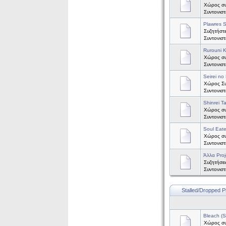
Χώρος συ
Συντονισ
Plawres S
Συζητήστε
Συντονισ
Rurouni 
Χώρος συζ
Συντονισ
Seirei no 
Χώρος Συζ
Συντονισ
Shinrei T
Χώρος συζ
Συντονισ
Soul Eate
Χώρος συζ
Συντονισ
Άλλα Proj
Συζητήσει
Συντονισ
Stalled/Dropped P
Bleach (
Χώρος συζ