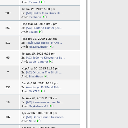
Από:
Earendil
Τετ Ιαν 25, 2012 5:30 pm
203
Σε:
[ΑC] Darker than Black Re...
Από:
mechanic
Παρ Μάι 13, 2016 8:52 pm
253
Σε:
[AC] Hunter X Hunter (201...
Από:
Link88
Παρ Ιαν 02, 2009 1:20 am
817
Σε:
Ταινία Dragonball - Η Απο...
Από:
RaiDeNJuNioR
Τετ Δεκ 15, 2021 6:02 pm
65
Σε:
[AC] JoJo no Kimyou na Bo...
Από:
weeb_panther
Κυρ Απρ 05, 2015 11:39 pm
7
Σε:
[AC] Ghost In The Shell: ...
Από:
BlackHeart
Δευ Φεβ 07, 2011 10:11 pm
236
Σε:
Απορία για FullMetal Alch...
Από:
Nick7LF
Τετ Αύγ 28, 2013 11:59 am
16
Σε:
[AC] Kamisama no Inai Nic...
Από:
Deykalionas17
Τρι Ιαν 06, 2009 10:20 pm
137
Σε:
[AC] Ghost Hound Releases
Από:
Nadir
Τρι Δεκ 29, 2020 4:30 pm