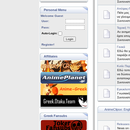
Συντονισ
Απόψεις-
Personal Menu
Πείτε μας
Welcome Guest
να γίνουμ
Συντονισ
User:
Pass:
Τεχνική Υ
Αν αντιμε
Auto-Login:
έχετε απορ
Login
Συντονισ
Register!
Γενικά
Εδώ θα γί
ταιριάζει
Affiliates
Συντονισ
Κυτίο Πα
Εδώ τοπο
να δώσου
ανταποκρ
Συντονισ
Εγκυκλοπ
Γνωσιακή
Συντονισ
AnimeClipse: Engl
Greek Fansubs
Releases
News on o