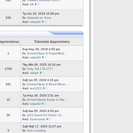
195
Σε:
Plawres Sanshiro (OST)
Από:
bill
Τρι Ιαν 19, 2016 10:09 pm
333
Σε:
Akatsuki no Yona
Από:
tolias63
ημοσιεύσεις
Τελευταία Δημοσίευση
Κυρ Απρ 28, 2019 4:33 pm
1
Σε:
[AnimeClipse & Καραmilko]...
Από:
tolias63
Πεμ Μάι 08, 2025 10:24 am
1760
Σε:
Fairy Tail 176-277 !
Από:
Aldark
Σαβ Ιαν 05, 2019 3:15 pm
341
Σε:
[AnimeClipse & Blood Moon...
Από:
teo1323
Τρι Απρ 28, 2020 2:51 am
10
Σε:
[AnimeClipse] Kenja no Ma...
Από:
tolias63
Σαβ Δεκ 05, 2020 4:03 pm
20
Σε:
[SC] Sword Art Online: Al...
Από:
Kami-sama
Σαβ Φεβ 17, 2024 11:07 pm
3
Σε:
Solo Leveling