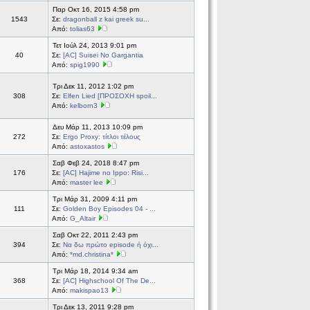
Παρ Οκτ 16, 2015 4:58 pm
1543
Σε:
dragonball z kai greek su...
Από:
tolias63
Τετ Ιούλ 24, 2013 9:01 pm
40
Σε:
[AC] Suisei No Gargantia
Από:
spig1990
Τρι Δεκ 11, 2012 1:02 pm
308
Σε:
Elfen Lied [ΠΡΟΣΟΧΗ spoil...
Από:
kelborn3
Δευ Μάρ 11, 2013 10:09 pm
272
Σε:
Ergo Proxy: τίτλοι τέλους
Από:
astoxastos
Σαβ Φεβ 24, 2018 8:47 pm
176
Σε:
[AC] Hajime no Ippo: Risi...
Από:
master lee
Τρι Μάρ 31, 2009 4:11 pm
111
Σε:
Golden Boy Episodes 04 - ...
Από:
G_Altair
Σαβ Οκτ 22, 2011 2:43 pm
394
Σε:
Να δω πρώτο episode ή όχι...
Από:
*md.christina*
Τρι Μάρ 18, 2014 9:34 am
368
Σε:
[AC] Highschool Of The De...
Από:
makispao13
Τρι Δεκ 13, 2011 9:28 pm