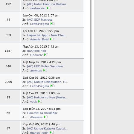
192
Σε:
[AC] Robin Hood no Daibou...
Από:
skullmaster
Δευ Οκτ 08, 2012 1:57 am
44
Σε:
[AC] SDF Macross
Από:
Left64Vegeta
Τρι Σεπ 13, 2022 1:22 pm
553
Σε:
Hajime No Ippo - New Chal...
Από:
Artemis_Fowl
Πεμ Αύγ 13, 2015 7:42 am
1387
Σε:
narutooo help
Από:
Gpower2
Σαβ Μάρ 02, 2019 4:28 pm
340
Σε:
[AC] UFO Robo Grendizer
Από:
amyntas
Σαβ Οκτ 06, 2012 9:36 pm
2095
Σε:
[AC] Naruto Shippuuden. Π...
Από:
Left64Vegeta
Σαβ Σεπ 21, 2013 1:03 pm
13
Σε:
[AC] Hokuto no Ken (Movie...
Από:
vouk
Σαβ Ιούν 23, 2007 5:34 pm
56
Σε:
Που είναι τα επεισόδια;
Από:
Alximistis
Κυρ Φεβ 05, 2012 7:46 pm
47
Σε:
[AC] Uchuu Kaizoku Captai...
Από:
thanos_ronin