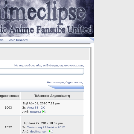
ws
Join Discord
Να σημειωθούν όλες οι Ενότητες ως αναγνωσμένες
Αναπάντητες δημοσιεύσεις
ημοσιεύσεις
Τελευταία Δημοσίευση
Σαβ Αύγ 01, 2026 7:21 pm
1003
Σε:
Area 88 - 2K
Από:
tolias63
Παρ Ιούλ 27, 2012 10:52 pm
1522
Σε:
Συνάντηση 21 Ιουλίου 2012...
Από:
devilmanson