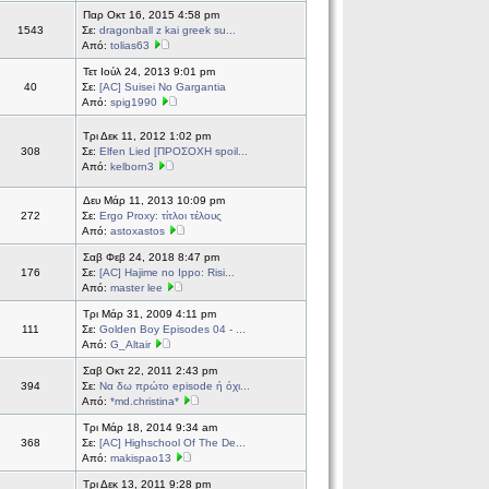
Παρ Οκτ 16, 2015 4:58 pm
1543
Σε:
dragonball z kai greek su...
Από:
tolias63
Τετ Ιούλ 24, 2013 9:01 pm
40
Σε:
[AC] Suisei No Gargantia
Από:
spig1990
Τρι Δεκ 11, 2012 1:02 pm
308
Σε:
Elfen Lied [ΠΡΟΣΟΧΗ spoil...
Από:
kelborn3
Δευ Μάρ 11, 2013 10:09 pm
272
Σε:
Ergo Proxy: τίτλοι τέλους
Από:
astoxastos
Σαβ Φεβ 24, 2018 8:47 pm
176
Σε:
[AC] Hajime no Ippo: Risi...
Από:
master lee
Τρι Μάρ 31, 2009 4:11 pm
111
Σε:
Golden Boy Episodes 04 - ...
Από:
G_Altair
Σαβ Οκτ 22, 2011 2:43 pm
394
Σε:
Να δω πρώτο episode ή όχι...
Από:
*md.christina*
Τρι Μάρ 18, 2014 9:34 am
368
Σε:
[AC] Highschool Of The De...
Από:
makispao13
Τρι Δεκ 13, 2011 9:28 pm