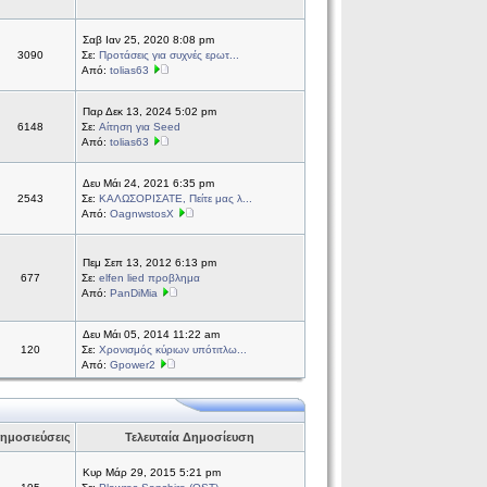
Σαβ Ιαν 25, 2020 8:08 pm
3090
Σε:
Προτάσεις για συχνές ερωτ...
Από:
tolias63
Παρ Δεκ 13, 2024 5:02 pm
6148
Σε:
Αίτηση για Seed
Από:
tolias63
Δευ Μάι 24, 2021 6:35 pm
2543
Σε:
ΚΑΛΩΣΟΡΙΣΑΤΕ, Πείτε μας λ...
Από:
OagnwstosX
Πεμ Σεπ 13, 2012 6:13 pm
677
Σε:
elfen lied προβλημα
Από:
PanDiMia
Δευ Μάι 05, 2014 11:22 am
120
Σε:
Χρονισμός κύριων υπότιτλω...
Από:
Gpower2
ημοσιεύσεις
Τελευταία Δημοσίευση
Κυρ Μάρ 29, 2015 5:21 pm