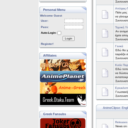
Συντονισ
Απόψεις-
Personal Menu
Πείτε μας
Welcome Guest
να γίνουμ
Συντονισ
User:
Pass:
Τεχνική Υ
Αν αντιμε
Auto-Login:
έχετε απορ
Login
Συντονισ
Register!
Γενικά
Εδώ θα γί
ταιριάζει
Affiliates
Συντονισ
Κυτίο Πα
Εδώ τοπο
να δώσου
ανταποκρ
Συντονισ
Εγκυκλοπ
Γνωσιακή
Συντονισ
AnimeClipse: Engl
Greek Fansubs
Releases
News on o