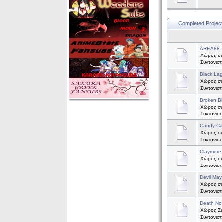
Completed Projec
AREA88
Χώρος συ
Συντονισ
Black La
Χώρος συζ
Συντονισ
Broken B
Χώρος συ
Συντονισ
Candy C
Χώρος συ
Συντονισ
Claymore
Χώρος συζ
Συντονισ
Devil May
Χώρος συζ
Συντονισ
Death No
Χώρος Συζ
Συντονισ