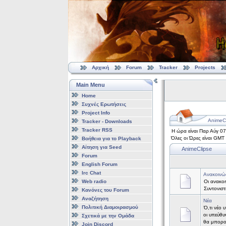
Αρχική
Forum
Tracker
Projects
Main Menu
Home
Συχνές Ερωτήσεις
Project Info
AnimeCl
Tracker - Downloads
Tracker RSS
Η ώρα είναι Παρ Αύγ 0
Όλες οι Ώρες είναι GMT
Βοήθεια για το Playback
Αίτηση για Seed
AnimeClipse
Forum
English Forum
Irc Chat
Ανακοινώ
Web radio
Οι ανακοι
Συντονισ
Κανόνες του Forum
Αναζήτηση
Νέα
Πολιτική Διαμοιρασμού
Ό,τι νέο 
οι υπεύθυ
Σχετικά με την Ομάδα
θα μπορο
Join Discord