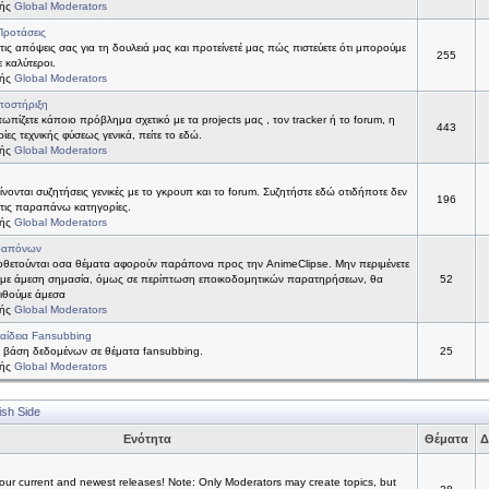
τής
Global Moderators
Προτάσεις
 τις απόψεις σας για τη δουλειά μας και προτείνετέ μας πώς πιστεύετε ότι μπορούμε
255
ε καλύτεροι.
τής
Global Moderators
ποστήριξη
τωπίζετε κάποιο πρόβλημα σχετικό με τα projects μας , τον tracker ή το forum, η
443
ίες τεχνικής φύσεως γενικά, πείτε το εδώ.
τής
Global Moderators
νονται συζητήσεις γενικές με το γκρουπ και το forum. Συζητήστε εδώ οτιδήποτε δεν
196
 στις παραπάνω κατηγορίες.
τής
Global Moderators
ραπόνων
θετούνται οσα θέματα αφορούν παράπονα προς την AnimeClipse. Μην περιμένετε
με άμεση σημασία, όμως σε περίπτωση εποικοδομητικών παρατηρήσεων, θα
52
ιθούμε άμεσα
τής
Global Moderators
αίδεια Fansubbing
 βάση δεδομένων σε θέματα fansubbing.
25
τής
Global Moderators
ish Side
Ενότητα
Θέματα
Δ
ur current and newest releases! Note: Only Moderators may create topics, but