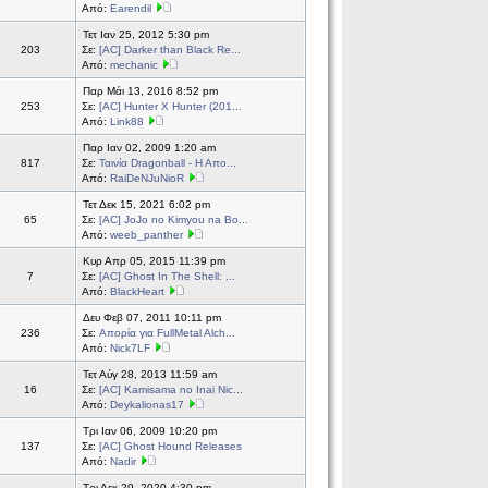
Από:
Earendil
Τετ Ιαν 25, 2012 5:30 pm
203
Σε:
[ΑC] Darker than Black Re...
Από:
mechanic
Παρ Μάι 13, 2016 8:52 pm
253
Σε:
[AC] Hunter X Hunter (201...
Από:
Link88
Παρ Ιαν 02, 2009 1:20 am
817
Σε:
Ταινία Dragonball - Η Απο...
Από:
RaiDeNJuNioR
Τετ Δεκ 15, 2021 6:02 pm
65
Σε:
[AC] JoJo no Kimyou na Bo...
Από:
weeb_panther
Κυρ Απρ 05, 2015 11:39 pm
7
Σε:
[AC] Ghost In The Shell: ...
Από:
BlackHeart
Δευ Φεβ 07, 2011 10:11 pm
236
Σε:
Απορία για FullMetal Alch...
Από:
Nick7LF
Τετ Αύγ 28, 2013 11:59 am
16
Σε:
[AC] Kamisama no Inai Nic...
Από:
Deykalionas17
Τρι Ιαν 06, 2009 10:20 pm
137
Σε:
[AC] Ghost Hound Releases
Από:
Nadir
Τρι Δεκ 29, 2020 4:30 pm