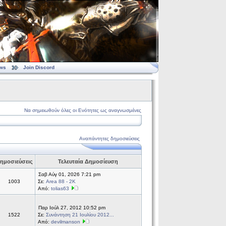
ws
Join Discord
Να σημειωθούν όλες οι Ενότητες ως αναγνωσμένες
Αναπάντητες δημοσιεύσεις
ημοσιεύσεις
Τελευταία Δημοσίευση
Σαβ Αύγ 01, 2026 7:21 pm
1003
Σε:
Area 88 - 2K
Από:
tolias63
Παρ Ιούλ 27, 2012 10:52 pm
1522
Σε:
Συνάντηση 21 Ιουλίου 2012...
Από:
devilmanson