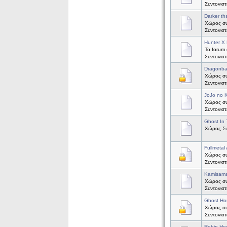
Συντονισ
Darker th
Χώρος συζ
Συντονισ
Hunter X 
Το forum 
Συντονισ
Dragonba
Χώρος συζ
Συντονισ
JoJo no 
Χώρος συ
Συντονισ
Ghost In 
Χώρος Συζ
Fullmetal
Χώρος συζ
Συντονισ
Kamisama
Χώρος συζ
Συντονισ
Ghost Ho
Χώρος συζ
Συντονισ
Robin Ho