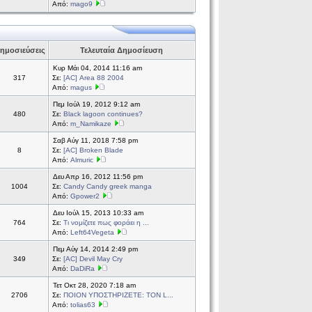
Από:
mago9
ημοσιεύσεις
Τελευταία Δημοσίευση
Κυρ Μάι 04, 2014 11:16 am
317
Σε:
[AC] Area 88 2004
Από:
magus
Πεμ Ιούλ 19, 2012 9:12 am
480
Σε:
Black lagoon continues?
Από:
m_Namikaze
Σαβ Αύγ 11, 2018 7:58 pm
8
Σε:
[AC] Broken Blade
Από:
Almuric
Δευ Απρ 16, 2012 11:56 pm
1004
Σε:
Candy Candy greek manga
Από:
Gpower2
Δευ Ιούλ 15, 2013 10:33 am
764
Σε:
Τι νομίζετε πως φοράει η ...
Από:
Left64Vegeta
Πεμ Αύγ 14, 2014 2:49 pm
349
Σε:
[AC] Devil May Cry
Από:
DaDiRa
Τετ Οκτ 28, 2020 7:18 am
2706
Σε:
ΠΟΙΟΝ ΥΠΟΣΤΗΡΙΖΕΤΕ: ΤΟΝ L...
Από:
tolias63