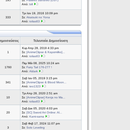
195
Σε:
Plawres Sanshiro (OST)
Από:
bill
Τρι Ιαν 19, 2016 10:09 pm
333
Σε:
Akatsuki no Yona
Από:
tolias63
ημοσιεύσεις
Τελευταία Δημοσίευση
Κυρ Απρ 28, 2019 4:33 pm
1
Σε:
[AnimeClipse & Καραmilko]...
Από:
tolias63
Πεμ Μάι 08, 2025 10:24 am
1760
Σε:
Fairy Tail 176-277 !
Από:
Aldark
Σαβ Ιαν 05, 2019 3:15 pm
341
Σε:
[AnimeClipse & Blood Moon...
Από:
teo1323
Τρι Απρ 28, 2020 2:51 am
10
Σε:
[AnimeClipse] Kenja no Ma...
Από:
tolias63
Σαβ Δεκ 05, 2020 4:03 pm
20
Σε:
[SC] Sword Art Online: Al...
Από:
Kami-sama
Σαβ Φεβ 17, 2024 11:07 pm
3
Σε:
Solo Leveling