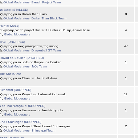
τές
Global Moderators
,
Bleach Project Team
an Black (STALLED)
ήτησης για το Darker than Black
8
τές
Global Moderators
,
Darker Than Black Team
Hunter (2011)
συζήτησης για το project Hunter X Hunter 2011 της AnimeClipse
4
τής
Global Moderators
ll GT (DROPPED)
ήτησης για τους μεταφραστές της σειράς.
47
τές
Global Moderators
,
Dragonball GT Team
Kimyou na Bouken (DROPPED)
ζήτησης για το JoJo no Kimyou na Bouken
1
τές
Global Moderators
,
JoJo Team
The Shell: Arise
ήτησης για το Ghost In The Shell: Arise
1
 Alchemist (DROPPED)
ήτησης για το Project του Fullmetal Alchemist.
11
τής
Global Moderators
 no Inai Nichiyoubi (DROPPED)
ήτησης για το Kamisama no Inai Nichiyoubi.
1
τής
Global Moderators
und / Shinreigari (DROPPED)
ήτησης για το Project Ghost Hound / Shinreigari
2
τές
Global Moderators
,
Shinreigari Team
od no Daibouken