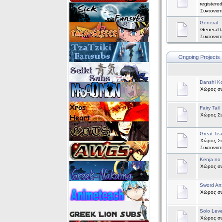
registere
Συντονισ
General
General t
Συντονισ
Ongoing Projects
Danshi Ko
Χώρος συζ
Fairy Tail
Χώρος Συζ
Great Te
Χώρος Συ
Συντονισ
Kenja no
Χώρος συζ
Sword Art
Χώρος συζ
Solo Leve
Χώρος συζ