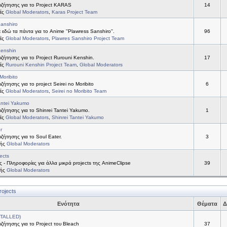
ζήτησης για το Project KARAS
14
τές
Global Moderators
,
Karas Project Team
anshiro
 εδώ τα πάντα για το Anime ''Plawress Sanshiro''.
96
τές
Global Moderators
,
Plawres Sanshiro Project Team
Kenshin
ήτησης για το Project Rurouni Kenshin.
17
τές
Rurouni Kenshin Project Team
,
Global Moderators
Moribito
ήτησης για το project Seirei no Moribito
6
τές
Global Moderators
,
Seirei no Moribito Team
antei Yakumo
ήτησης για το Shinrei Tantei Yakumo.
1
τές
Global Moderators
,
Shinrei Tantei Yakumo
r
ήτησης για το Soul Eater.
3
τής
Global Moderators
ects
ς - Πληροφορίες για άλλα μικρά projects της AnimeClipse
39
τής
Global Moderators
rojects
Ενότητα
Θέματα
Δ
STALLED)
ήτησης για το Project του Bleach
37