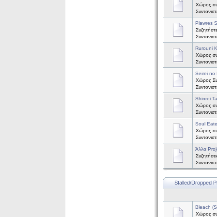
Χώρος συ
Συντονισ
Plawres S
Συζητήστε
Συντονισ
Rurouni 
Χώρος συζ
Συντονισ
Seirei no 
Χώρος Συζ
Συντονισ
Shinrei T
Χώρος συζ
Συντονισ
Soul Eate
Χώρος συζ
Συντονισ
Άλλα Proj
Συζητήσει
Συντονισ
Stalled/Dropped P
Bleach (
Χώρος συζ