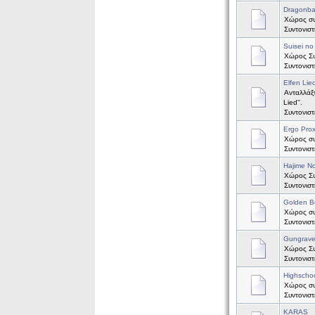
Dragonbal
Χώρος συζ
Συντονισ
Suisei no
Χώρος Συζ
Συντονισ
Elfen Lie
Ανταλλάξτ
Lied''.
Συντονισ
Ergo Pro
Χώρος συζ
Συντονισ
Hajime No
Χώρος Συζ
Συντονισ
Golden B
Χώρος συζ
Συντονισ
Gungrav
Χώρος Συ
Συντονισ
Highscho
Χώρος συ
Συντονισ
KARAS