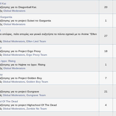
l Kai
ήτησης για το Dragonball Kai.
20
τής
Global Moderators
 Gargantia
ήτησης για το project Suisei no Gargantia
1
τής
Global Moderators
d
ε απόψεις, πείτε απορίες και γενικά συζητήστε τα πάντα σχετικά με το Anime ''Elfen
27
τές
Global Moderators
,
Elfen Lied Team
xy
ήτησης για το Project Ergo Proxy
18
τές
Global Moderators
,
Ergo Proxy Team
 Ippo: Rising
ήτησης για το Hajime no Ippo: Rising
1
τής
Global Moderators
oy
ήτησης για το Project Golden Boy.
7
τές
Global Moderators
,
Golden Boy Team
e
ζήτησης για το project Gungrave
21
τές
Global Moderators
,
Gungrave Team
ol Of The Dead
ζήτησης για το project Highschool Of The Dead
4
τές
Global Moderators
,
Zombie No Team