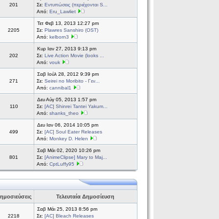
201
Σε:
Εντυπώσεις (περιέχονται S...
Από:
Eru_Lawliet
Τετ Φεβ 13, 2013 12:27 pm
2205
Σε:
Plawres Sanshiro (OST)
Από:
kelborn3
Κυρ Ιαν 27, 2013 9:13 pm
202
Σε:
Live Action Movie (looks ...
Από:
vouk
Σαβ Ιούλ 28, 2012 9:39 pm
271
Σε:
Seirei no Moribito - Γεν...
Από:
cannibal1
Δευ Αύγ 05, 2013 1:57 pm
110
Σε:
[AC] Shinrei Tantei Yakum...
Από:
shanks_theo
Δευ Ιαν 06, 2014 10:05 pm
499
Σε:
[AC] Soul Eater Releases
Από:
Monkey D. Helen
Σαβ Μάι 02, 2020 10:26 pm
801
Σε:
[AnimeClipse] Mary to Maj...
Από:
CptLuffy95
ημοσιεύσεις
Τελευταία Δημοσίευση
Σαβ Μάι 25, 2013 8:56 pm
2218
Σε:
[AC] Bleach Releases