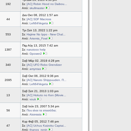
192
Σε:
[AC] Robin Hood no Daibou...
Από:
skullmaster
Δευ Οκτ 08, 2012 1:57 am
44
Σε:
[AC] SDF Macross
Από:
Left64Vegeta
Τρι Σεπ 13, 2022 1:22 pm
553
Σε:
Hajime No Ippo - New Chal...
Από:
Artemis_Fowl
Πεμ Αύγ 13, 2015 7:42 am
1387
Σε:
narutooo help
Από:
Gpower2
Σαβ Μάρ 02, 2019 4:28 pm
340
Σε:
[AC] UFO Robo Grendizer
Από:
amyntas
Σαβ Οκτ 06, 2012 9:36 pm
2095
Σε:
[AC] Naruto Shippuuden. Π...
Από:
Left64Vegeta
Σαβ Σεπ 21, 2013 1:03 pm
13
Σε:
[AC] Hokuto no Ken (Movie...
Από:
vouk
Σαβ Ιούν 23, 2007 5:34 pm
56
Σε:
Που είναι τα επεισόδια;
Από:
Alximistis
Κυρ Φεβ 05, 2012 7:46 pm
47
Σε:
[AC] Uchuu Kaizoku Captai...
Από:
thanos_ronin