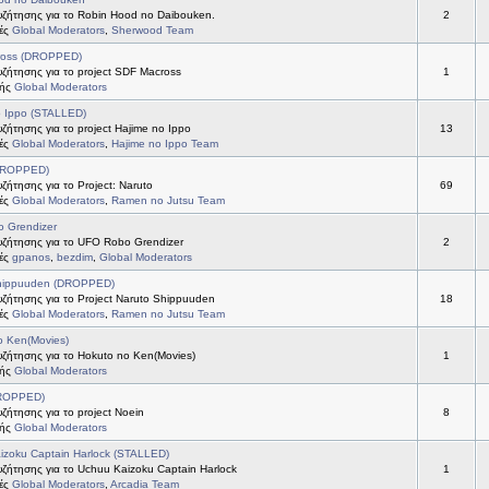
ζήτησης για το Robin Hood no Daibouken.
2
τές
Global Moderators
,
Sherwood Team
ross (DROPPED)
ζήτησης για το project SDF Macross
1
τής
Global Moderators
o Ippo (STALLED)
ήτησης για το project Hajime no Ippo
13
τές
Global Moderators
,
Hajime no Ippo Team
DROPPED)
ήτησης για το Project: Naruto
69
τές
Global Moderators
,
Ramen no Jutsu Team
 Grendizer
ζήτησης για το UFO Robo Grendizer
2
τές
gpanos
,
bezdim
,
Global Moderators
hippuuden (DROPPED)
ζήτησης για το Project Naruto Shippuuden
18
τές
Global Moderators
,
Ramen no Jutsu Team
o Ken(Movies)
ζήτησης για το Hokuto no Ken(Movies)
1
τής
Global Moderators
DROPPED)
ήτησης για το project Noein
8
τής
Global Moderators
izoku Captain Harlock (STALLED)
ζήτησης για το Uchuu Kaizoku Captain Harlock
1
τές
Global Moderators
,
Arcadia Team