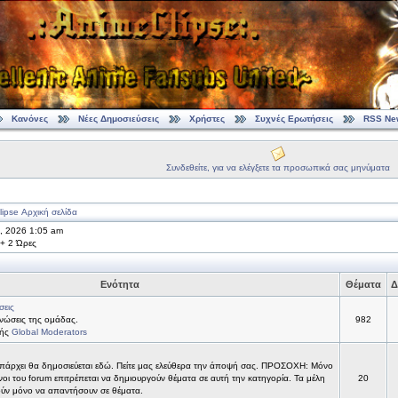
Κανόνες
Νέες Δημοσιεύσεις
Χρήστες
Συχνές Ερωτήσεις
RSS Ne
Συνδεθείτε, για να ελέγξετε τα προσωπικά σας μηνύματα
ipse Αρχική σελίδα
7, 2026 1:05 am
 + 2 Ώρες
Ενότητα
Θέματα
Δ
σεις
νώσεις της ομάδας.
982
τής
Global Moderators
υπάρχει θα δημοσιεύεται εδώ. Πείτε μας ελεύθερα την άποψή σας. ΠΡΟΣΟΧΗ: Μόνο
νοι του forum επιτρέπεται να δημιουργούν θέματα σε αυτή την κατηγορία. Τα μέλη
20
ύν μόνο να απαντήσουν σε θέματα.