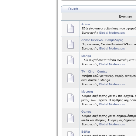
Γενικά
Ενότητα
Anime
Εδώ γίνονται οι συζητήσεις που αφορού
Συντονιστής
Global Moderators
Anime Reviews - Βαθμολογίες
Παρουσιάσεις Σειρών-Ταινιών-OVA και 
Συντονιστής
Global Moderators
Manga
Εδώ συζητήστε τα πάντα σχετικά με τα
Συντονιστής
Global Moderators
TV - Cine - Comics
Μιλήστε εδώ για ταινίες, σειρές, εκπομπ
είναι Anime ή Manga.
Συντονιστής
Global Moderators
Μουσική
Χώρος συζήτησης για την πιο αρχαία, 
μεταξύ των Τεχνών. Ο αριθμός δημοσιεύ
Συντονιστής
Global Moderators
Games
Χώρος συζήτησης για το δημοφιλέστερ
(αλλά και εθισμού). Ο αριθμός δημοσιε
Συντονιστής
Global Moderators
Βιβλία
Χώρος συζήτησης για τα βιβλία.