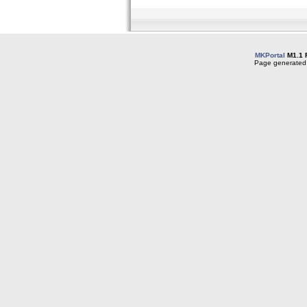
MKPortal
M1.1 
Page generated 