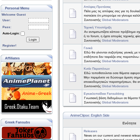
Απόψεις-Προτάσεις
Personal Menu
Πείτε μας τις απόψεις σας για τη δουλε
Welcome Guest
πιστεύετε ότι μπορούμε να γίνουμε καλύτ
Συντονιστής
Global Moderators
User:
Pass:
Τεχνική Υποστήριξη
Αν αντιμετωπίζετε κάποιο πρόβλημα σχετ
Auto-Login:
ή το forum, η έχετε απορίες τεχνικής φύ
Login
Συντονιστής
Global Moderators
Register!
Γενικά
Εδώ θα γίνονται συζητήσεις γενικές με 
οτιδήποτε δεν ταιριάζει στις παραπάνω 
Affiliates
Συντονιστής
Global Moderators
Κυτίο Παραπόνων
Εδώ τοποθετούνται οσα θέματα αφορο
Μην περιμένετε να δώσουμε άμεση σημ
εποικοδομητικών παρατηρήσεων, θα α
Συντονιστής
Global Moderators
Εγκυκλοπαίδεια Fansubbing
Γνωσιακή βάση δεδομένων σε θέματα f
Συντονιστής
Global Moderators
AnimeClipse: English Side
Greek Fansubs
Ενότητα
Releases
News on our current and newest relea
create topics, but registered users are 