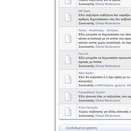
Συντονιστής
Global Moderators
Off-Topic
Εδώ συζητήστε οτιδήποτε δεν ταιριάζει 
αριθμός δημοσιεύσεών σας δεν αυξάνετ
Συντονιστής
Global Moderators
Λίστες - Ανταλλαγές - Ζητήσεις
Εδώ μπορείτε να δημοσιεύσετε την λίστ
κάνετε ανταλλαγή με τα anime που ψαχν
καποιο anime χωρις ανταλλαγή, σε περ
Συντονιστής
Global Moderators
Fan Art
Εδώ μπορείτε να δημοσιεύετε προσωπικέ
σχετικές με Anime.
Συντονιστής
Global Moderators
Web Radio
Εδώ θα συζητείται ό,τι έχει σχέση με το
εκπομπές).
Συντονιστές
Left64Vegeta
,
gpanos
,
Gl
Fansubbers' Corner
Εδώ γίνονται όλες οι συζητήσεις που σχ
Συντονιστής
Global Moderators
Άλλα Fansubs
Χώρος συζήτησης για άλλες ελληνικές 
Συντονιστής
Global Moderators
Συνδεδεμένοι χρήστες