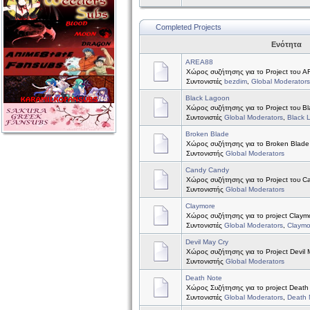
Completed Projects
Ενότητα
AREA88
Χώρος συζήτησης για το Project του 
Συντονιστές
bezdim
,
Global Moderators
Black Lagoon
Χώρος συζήτησης για το Project του B
Συντονιστές
Global Moderators
,
Black 
Broken Blade
Χώρος συζήτησης για το Broken Blade
Συντονιστής
Global Moderators
Candy Candy
Χώρος συζήτησης για το Project του 
Συντονιστής
Global Moderators
Claymore
Χώρος συζήτησης για το project Claym
Συντονιστές
Global Moderators
,
Claymo
Devil May Cry
Χώρος συζήτησης για το Project Devil 
Συντονιστής
Global Moderators
Death Note
Χώρος Συζήτησης για το project Death
Συντονιστές
Global Moderators
,
Death 