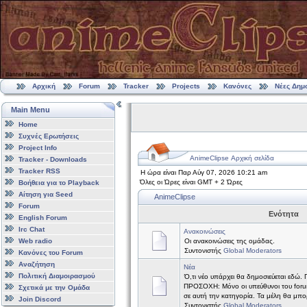
Αρχική
Forum
Tracker
Projects
Κανόνες
Νέες Δημ
Main Menu
Home
Συχνές Ερωτήσεις
Project Info
AnimeClipse Αρχική σελίδα
Tracker - Downloads
Tracker RSS
Η ώρα είναι Παρ Αύγ 07, 2026 10:21 am
Όλες οι Ώρες είναι GMT + 2 Ώρες
Βοήθεια για το Playback
Αίτηση για Seed
AnimeClipse
Forum
Ενότητα
English Forum
Irc Chat
Ανακοινώσεις
Web radio
Οι ανακοινώσεις της ομάδας.
Συντονιστής
Global Moderators
Κανόνες του Forum
Αναζήτηση
Νέα
Πολιτική Διαμοιρασμού
Ό,τι νέο υπάρχει θα δημοσιεύεται εδώ.
ΠΡΟΣΟΧΗ: Μόνο οι υπεύθυνοι του forum
Σχετικά με την Ομάδα
σε αυτή την κατηγορία. Τα μέλη θα μπ
Join Discord
Συντονιστής
Global Moderators