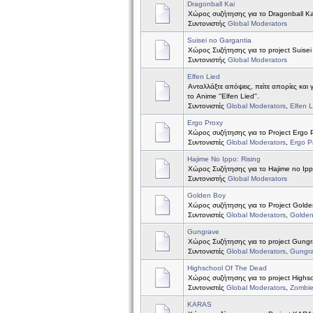
Dragonball Kai
Χώρος συζήτησης για το Dragonball Ka
Συντονιστής
Global Moderators
Suisei no Gargantia
Χώρος Συζήτησης για το project Suisei
Συντονιστής
Global Moderators
Elfen Lied
Ανταλλάξτε απόψεις, πείτε απορίες και 
το Anime ''Elfen Lied''.
Συντονιστές
Global Moderators
,
Elfen 
Ergo Proxy
Χώρος συζήτησης για το Project Ergo 
Συντονιστές
Global Moderators
,
Ergo P
Hajime No Ippo: Rising
Χώρος Συζήτησης για το Hajime no Ipp
Συντονιστής
Global Moderators
Golden Boy
Χώρος συζήτησης για το Project Golde
Συντονιστές
Global Moderators
,
Golde
Gungrave
Χώρος Συζήτησης για το project Gung
Συντονιστές
Global Moderators
,
Gungr
Highschool Of The Dead
Χώρος συζήτησης για το project Highs
Συντονιστές
Global Moderators
,
Zombi
KARAS