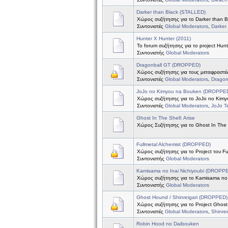
Darker than Black (STALLED)
Χώρος συζήτησης για το Darker than B
Συντονιστές
Global Moderators
,
Darker
Hunter X Hunter (2011)
Το forum συζήτησης για το project Hun
Συντονιστής
Global Moderators
Dragonball GT (DROPPED)
Χώρος συζήτησης για τους μεταφραστές
Συντονιστές
Global Moderators
,
Dragon
JoJo no Kimyou na Bouken (DROPPE
Χώρος συζήτησης για το JoJo no Kim
Συντονιστές
Global Moderators
,
JoJo 
Ghost In The Shell: Arise
Χώρος Συζήτησης για το Ghost In The S
Fullmetal Alchemist (DROPPED)
Χώρος συζήτησης για το Project του Ful
Συντονιστής
Global Moderators
Kamisama no Inai Nichiyoubi (DROPP
Χώρος συζήτησης για το Kamisama no I
Συντονιστής
Global Moderators
Ghost Hound / Shinreigari (DROPPED)
Χώρος συζήτησης για το Project Ghost 
Συντονιστές
Global Moderators
,
Shinre
Robin Hood no Daibouken