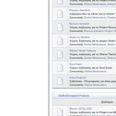
Χώρος συζήτησης για το Project KAR
Συντονιστές
Global Moderators
,
Karas 
Plawres Sanshiro
Συζητήστε εδώ τα πάντα για το Anime ''
Συντονιστές
Global Moderators
,
Plawre
Rurouni Kenshin
Χώρος συζήτησης για το Project Rurou
Συντονιστές
Rurouni Kenshin Project 
Seirei no Moribito
Χώρος Συζήτησης για το project Seirei 
Συντονιστές
Global Moderators
,
Seirei 
Shinrei Tantei Yakumo
Χώρος συζήτησης για το Shinrei Tante
Συντονιστές
Global Moderators
,
Shinre
Soul Eater
Χώρος συζήτησης για το Soul Eater.
Συντονιστής
Global Moderators
Άλλα Projects
Συζητήσεις - Πληροφορίες για άλλα μικ
Συντονιστής
Global Moderators
Stalled/Dropped Projects
Ενότητα
Bleach (STALLED)
Χώρος συζήτησης για το Project του B
Συντονιστές
Global Moderators
,
Bleach