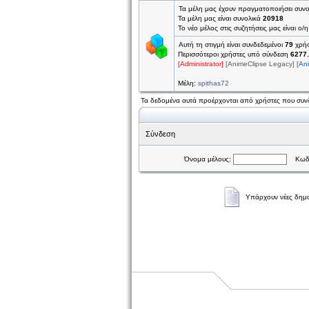
Τα μέλη μας έχουν πραγματοποιήσει συν
Τα μέλη μας είναι συνολικά
20918
Το νέο μέλος στις συζητήσεις μας είναι ο/
Αυτή τη στιγμή είναι συνδεδεμένοι
79
χρήσ
Περισσότεροι χρήστες υπό σύνδεση
6277
[Administrator]
[AnimeClipse Legacy]
[An
Μέλη:
spithas72
Τα δεδομένα αυτά προέρχονται από χρήστες που συνδ
Σύνδεση
Όνομα μέλους:
Κωδι
Υπάρχουν νέες δημο