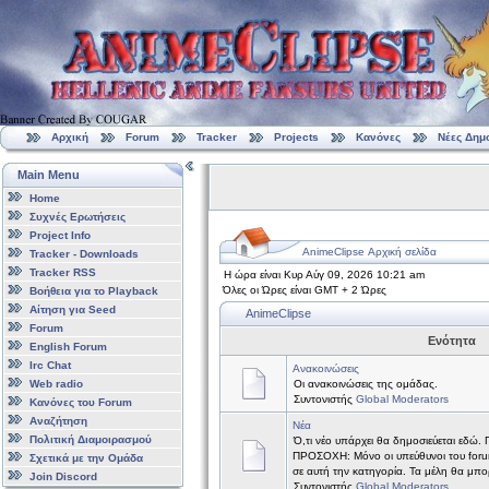
Αρχική
Forum
Tracker
Projects
Κανόνες
Νέες Δημ
Main Menu
Home
Συχνές Ερωτήσεις
Project Info
AnimeClipse Αρχική σελίδα
Tracker - Downloads
Tracker RSS
Η ώρα είναι Κυρ Αύγ 09, 2026 10:21 am
Όλες οι Ώρες είναι GMT + 2 Ώρες
Βοήθεια για το Playback
Αίτηση για Seed
AnimeClipse
Forum
Ενότητα
English Forum
Irc Chat
Ανακοινώσεις
Web radio
Οι ανακοινώσεις της ομάδας.
Συντονιστής
Global Moderators
Κανόνες του Forum
Αναζήτηση
Νέα
Πολιτική Διαμοιρασμού
Ό,τι νέο υπάρχει θα δημοσιεύεται εδώ.
ΠΡΟΣΟΧΗ: Μόνο οι υπεύθυνοι του forum
Σχετικά με την Ομάδα
σε αυτή την κατηγορία. Τα μέλη θα μπ
Join Discord
Συντονιστής
Global Moderators