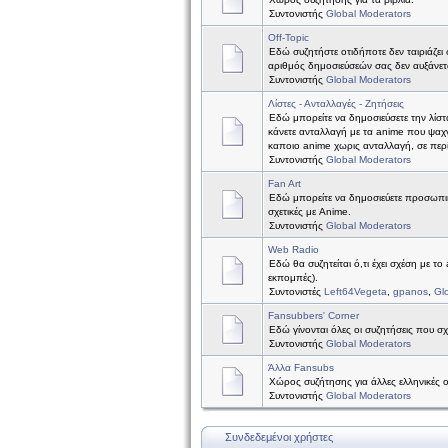
Συντονιστής
Global Moderators
Off-Topic
Εδώ συζητήστε οτιδήποτε δεν ταιριάζει 
αριθμός δημοσιεύσεών σας δεν αυξάνετ
Συντονιστής
Global Moderators
Λίστες - Ανταλλαγές - Ζητήσεις
Εδώ μπορείτε να δημοσιεύσετε την λίστ
κάνετε ανταλλαγή με τα anime που ψαχν
καποιο anime χωρις ανταλλαγή, σε περ
Συντονιστής
Global Moderators
Fan Art
Εδώ μπορείτε να δημοσιεύετε προσωπικέ
σχετικές με Anime.
Συντονιστής
Global Moderators
Web Radio
Εδώ θα συζητείται ό,τι έχει σχέση με το
εκπομπές).
Συντονιστές
Left64Vegeta
,
gpanos
,
Gl
Fansubbers' Corner
Εδώ γίνονται όλες οι συζητήσεις που σχ
Συντονιστής
Global Moderators
Άλλα Fansubs
Χώρος συζήτησης για άλλες ελληνικές 
Συντονιστής
Global Moderators
Συνδεδεμένοι χρήστες