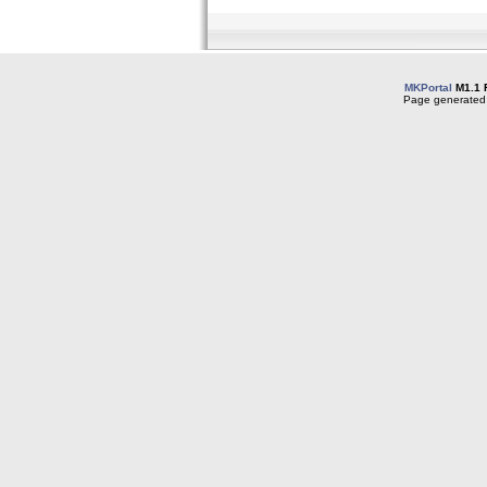
MKPortal
M1.1 
Page generated 