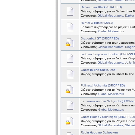
Darker than Black (STALLED)
Χώρος συζήτησης για το Darker than B
Συντονιστές
Global Moderators
,
Darker
Hunter X Hunter (2011)
Το forum συζήτησης για το project Hun
Συντονιστής
Global Moderators
Dragonball GT (DROPPED)
Χώρος συζήτησης για τους μεταφραστές
Συντονιστές
Global Moderators
,
Dragon
JoJo no Kimyou na Bouken (DROPPE
Χώρος συζήτησης για το JoJo no Kim
Συντονιστές
Global Moderators
,
JoJo 
Ghost In The Shell: Arise
Χώρος Συζήτησης για το Ghost In The S
Fullmetal Alchemist (DROPPED)
Χώρος συζήτησης για το Project του Ful
Συντονιστής
Global Moderators
Kamisama no Inai Nichiyoubi (DROPP
Χώρος συζήτησης για το Kamisama no I
Συντονιστής
Global Moderators
Ghost Hound / Shinreigari (DROPPED)
Χώρος συζήτησης για το Project Ghost 
Συντονιστές
Global Moderators
,
Shinre
Robin Hood no Daibouken