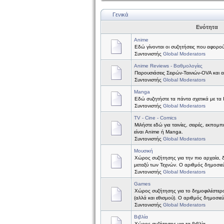
Γενικά
Ενότητα
Anime
Εδώ γίνονται οι συζητήσεις που αφορού
Συντονιστής
Global Moderators
Anime Reviews - Βαθμολογίες
Παρουσιάσεις Σειρών-Ταινιών-OVA και 
Συντονιστής
Global Moderators
Manga
Εδώ συζητήστε τα πάντα σχετικά με τα
Συντονιστής
Global Moderators
TV - Cine - Comics
Μιλήστε εδώ για ταινίες, σειρές, εκπομπ
είναι Anime ή Manga.
Συντονιστής
Global Moderators
Μουσική
Χώρος συζήτησης για την πιο αρχαία, 
μεταξύ των Τεχνών. Ο αριθμός δημοσιεύ
Συντονιστής
Global Moderators
Games
Χώρος συζήτησης για το δημοφιλέστερ
(αλλά και εθισμού). Ο αριθμός δημοσιε
Συντονιστής
Global Moderators
Βιβλία
Χώρος συζήτησης για τα βιβλία.