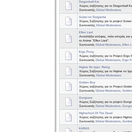
Dragonball Kai
Χώρος συζήτησης για το Dragonball Ka
Συντονιστής
Global Moderators
Suisei no Gargantia
Χώρος Συζήτησης για το project Suisei
Συντονιστής
Global Moderators
Elfen Lied
Ανταλλάξτε απόψεις, πείτε απορίες και 
το Anime ''Elfen Lied''.
Συντονιστές
Global Moderators
,
Elfen 
Ergo Proxy
Χώρος συζήτησης για το Project Ergo 
Συντονιστές
Global Moderators
,
Ergo P
Hajime No Ippo: Rising
Χώρος Συζήτησης για το Hajime no Ipp
Συντονιστής
Global Moderators
Golden Boy
Χώρος συζήτησης για το Project Golde
Συντονιστές
Global Moderators
,
Golde
Gungrave
Χώρος Συζήτησης για το project Gung
Συντονιστές
Global Moderators
,
Gungr
Highschool Of The Dead
Χώρος συζήτησης για το project Highs
Συντονιστές
Global Moderators
,
Zombi
KARAS