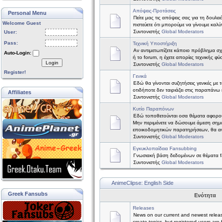
Απόψεις-Προτάσεις
Personal Menu
Πείτε μας τις απόψεις σας για τη δουλε
Welcome Guest
πιστεύετε ότι μπορούμε να γίνουμε καλύτ
Συντονιστής
Global Moderators
User:
Pass:
Τεχνική Υποστήριξη
Αν αντιμετωπίζετε κάποιο πρόβλημα σχετ
Auto-Login:
ή το forum, η έχετε απορίες τεχνικής φύ
Login
Συντονιστής
Global Moderators
Register!
Γενικά
Εδώ θα γίνονται συζητήσεις γενικές με 
οτιδήποτε δεν ταιριάζει στις παραπάνω 
Affiliates
Συντονιστής
Global Moderators
Κυτίο Παραπόνων
Εδώ τοποθετούνται οσα θέματα αφορο
Μην περιμένετε να δώσουμε άμεση σημ
εποικοδομητικών παρατηρήσεων, θα α
Συντονιστής
Global Moderators
Εγκυκλοπαίδεια Fansubbing
Γνωσιακή βάση δεδομένων σε θέματα f
Συντονιστής
Global Moderators
AnimeClipse: English Side
Greek Fansubs
Ενότητα
Releases
News on our current and newest relea
create topics, but registered users are 