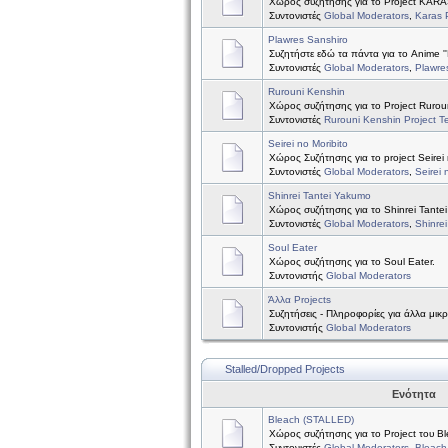
Χώρος συζήτησης για το Project KAR
Συντονιστές
Global Moderators
,
Karas 
Plawres Sanshiro
Συζητήστε εδώ τα πάντα για το Anime ''
Συντονιστές
Global Moderators
,
Plawre
Rurouni Kenshin
Χώρος συζήτησης για το Project Rurou
Συντονιστές
Rurouni Kenshin Project 
Seirei no Moribito
Χώρος Συζήτησης για το project Seirei 
Συντονιστές
Global Moderators
,
Seirei 
Shinrei Tantei Yakumo
Χώρος συζήτησης για το Shinrei Tante
Συντονιστές
Global Moderators
,
Shinre
Soul Eater
Χώρος συζήτησης για το Soul Eater.
Συντονιστής
Global Moderators
Άλλα Projects
Συζητήσεις - Πληροφορίες για άλλα μικ
Συντονιστής
Global Moderators
Stalled/Dropped Projects
Ενότητα
Bleach (STALLED)
Χώρος συζήτησης για το Project του B
Συντονιστές
Global Moderators
,
Bleach