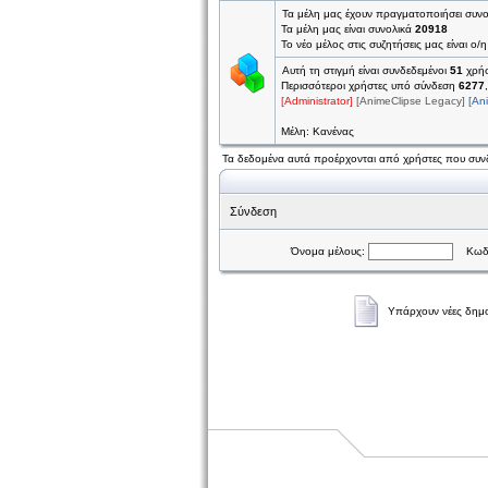
Τα μέλη μας έχουν πραγματοποιήσει συν
Τα μέλη μας είναι συνολικά
20918
Το νέο μέλος στις συζητήσεις μας είναι ο/
Αυτή τη στιγμή είναι συνδεδεμένοι
51
χρήσ
Περισσότεροι χρήστες υπό σύνδεση
6277
[Administrator]
[AnimeClipse Legacy]
[An
Μέλη: Κανένας
Τα δεδομένα αυτά προέρχονται από χρήστες που συνδ
Σύνδεση
Όνομα μέλους:
Κωδι
Υπάρχουν νέες δημο