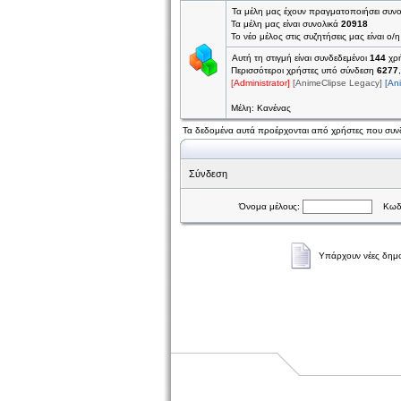
Τα μέλη μας έχουν πραγματοποιήσει συν
Τα μέλη μας είναι συνολικά
20918
Το νέο μέλος στις συζητήσεις μας είναι ο/
Αυτή τη στιγμή είναι συνδεδεμένοι
144
χρή
Περισσότεροι χρήστες υπό σύνδεση
6277
[Administrator]
[AnimeClipse Legacy]
[An
Μέλη: Κανένας
Τα δεδομένα αυτά προέρχονται από χρήστες που συνδ
Σύνδεση
Όνομα μέλους:
Κωδι
Υπάρχουν νέες δημο