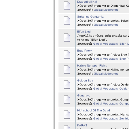
Dragonball Kai
Χώρος συζήτησης για το Dragonball Ka
Συντονιστής
Global Moderators
Suisei no Gargantia
Χώρος Συζήτησης για το project Suisei
Συντονιστής
Global Moderators
Elfen Lied
Ανταλλάξτε απόψεις, πείτε απορίες και 
το Anime ''Elfen Lied''.
Συντονιστές
Global Moderators
,
Elfen 
Ergo Proxy
Χώρος συζήτησης για το Project Ergo 
Συντονιστές
Global Moderators
,
Ergo P
Hajime No Ippo: Rising
Χώρος Συζήτησης για το Hajime no Ipp
Συντονιστής
Global Moderators
Golden Boy
Χώρος συζήτησης για το Project Golde
Συντονιστές
Global Moderators
,
Golde
Gungrave
Χώρος Συζήτησης για το project Gung
Συντονιστές
Global Moderators
,
Gungr
Highschool Of The Dead
Χώρος συζήτησης για το project Highs
Συντονιστές
Global Moderators
,
Zombi
KARAS