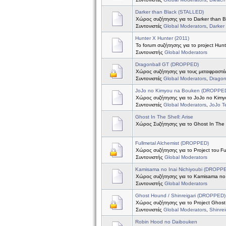
Darker than Black (STALLED)
Χώρος συζήτησης για το Darker than B
Συντονιστές
Global Moderators
,
Darker
Hunter X Hunter (2011)
Το forum συζήτησης για το project Hun
Συντονιστής
Global Moderators
Dragonball GT (DROPPED)
Χώρος συζήτησης για τους μεταφραστές
Συντονιστές
Global Moderators
,
Dragon
JoJo no Kimyou na Bouken (DROPPE
Χώρος συζήτησης για το JoJo no Kim
Συντονιστές
Global Moderators
,
JoJo 
Ghost In The Shell: Arise
Χώρος Συζήτησης για το Ghost In The S
Fullmetal Alchemist (DROPPED)
Χώρος συζήτησης για το Project του Ful
Συντονιστής
Global Moderators
Kamisama no Inai Nichiyoubi (DROPP
Χώρος συζήτησης για το Kamisama no I
Συντονιστής
Global Moderators
Ghost Hound / Shinreigari (DROPPED)
Χώρος συζήτησης για το Project Ghost 
Συντονιστές
Global Moderators
,
Shinre
Robin Hood no Daibouken