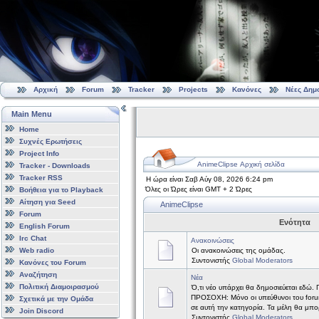
Αρχική
Forum
Tracker
Projects
Κανόνες
Νέες Δημ
Main Menu
Home
Συχνές Ερωτήσεις
Project Info
AnimeClipse Αρχική σελίδα
Tracker - Downloads
Tracker RSS
Η ώρα είναι Σαβ Αύγ 08, 2026 6:24 pm
Όλες οι Ώρες είναι GMT + 2 Ώρες
Βοήθεια για το Playback
Αίτηση για Seed
AnimeClipse
Forum
Ενότητα
English Forum
Irc Chat
Ανακοινώσεις
Web radio
Οι ανακοινώσεις της ομάδας.
Συντονιστής
Global Moderators
Κανόνες του Forum
Αναζήτηση
Νέα
Πολιτική Διαμοιρασμού
Ό,τι νέο υπάρχει θα δημοσιεύεται εδώ.
ΠΡΟΣΟΧΗ: Μόνο οι υπεύθυνοι του forum
Σχετικά με την Ομάδα
σε αυτή την κατηγορία. Τα μέλη θα μπ
Join Discord
Συντονιστής
Global Moderators