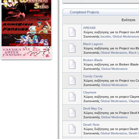
Completed Projects
Ενότητα
AREA88
Χώρος συζήτησης για το Project του 
Συντονιστές
bezdim
,
Global Moderators
Black Lagoon
Χώρος συζήτησης για το Project του B
Συντονιστές
Global Moderators
,
Black 
Broken Blade
Χώρος συζήτησης για το Broken Blade
Συντονιστής
Global Moderators
Candy Candy
Χώρος συζήτησης για το Project του 
Συντονιστής
Global Moderators
Claymore
Χώρος συζήτησης για το project Claym
Συντονιστές
Global Moderators
,
Claymo
Devil May Cry
Χώρος συζήτησης για το Project Devil 
Συντονιστής
Global Moderators
Death Note
Χώρος Συζήτησης για το project Death
Συντονιστές
Global Moderators
,
Death 