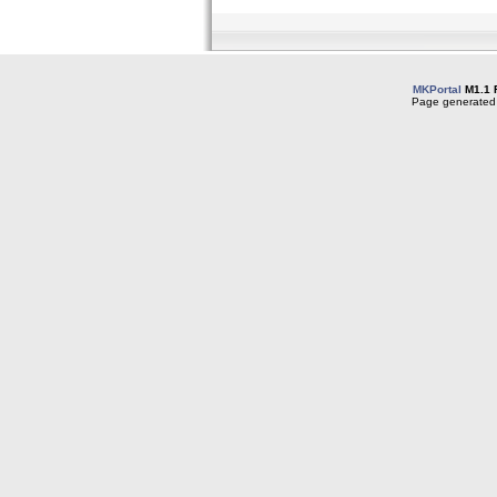
MKPortal
M1.1 
Page generated 