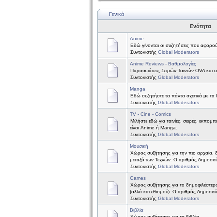
Γενικά
Ενότητα
Anime
Εδώ γίνονται οι συζητήσεις που αφορού
Συντονιστής
Global Moderators
Anime Reviews - Βαθμολογίες
Παρουσιάσεις Σειρών-Ταινιών-OVA και 
Συντονιστής
Global Moderators
Manga
Εδώ συζητήστε τα πάντα σχετικά με τα
Συντονιστής
Global Moderators
TV - Cine - Comics
Μιλήστε εδώ για ταινίες, σειρές, εκπομπ
είναι Anime ή Manga.
Συντονιστής
Global Moderators
Μουσική
Χώρος συζήτησης για την πιο αρχαία, 
μεταξύ των Τεχνών. Ο αριθμός δημοσιεύ
Συντονιστής
Global Moderators
Games
Χώρος συζήτησης για το δημοφιλέστερ
(αλλά και εθισμού). Ο αριθμός δημοσιε
Συντονιστής
Global Moderators
Βιβλία
Χώρος συζήτησης για τα βιβλία.