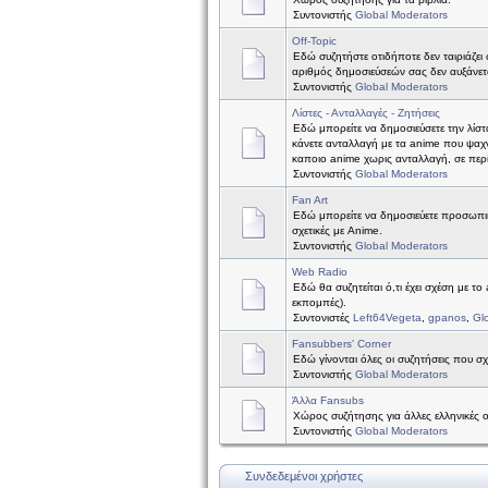
Συντονιστής
Global Moderators
Off-Topic
Εδώ συζητήστε οτιδήποτε δεν ταιριάζει 
αριθμός δημοσιεύσεών σας δεν αυξάνετ
Συντονιστής
Global Moderators
Λίστες - Ανταλλαγές - Ζητήσεις
Εδώ μπορείτε να δημοσιεύσετε την λίστ
κάνετε ανταλλαγή με τα anime που ψαχν
καποιο anime χωρις ανταλλαγή, σε περ
Συντονιστής
Global Moderators
Fan Art
Εδώ μπορείτε να δημοσιεύετε προσωπικέ
σχετικές με Anime.
Συντονιστής
Global Moderators
Web Radio
Εδώ θα συζητείται ό,τι έχει σχέση με το
εκπομπές).
Συντονιστές
Left64Vegeta
,
gpanos
,
Gl
Fansubbers' Corner
Εδώ γίνονται όλες οι συζητήσεις που σχ
Συντονιστής
Global Moderators
Άλλα Fansubs
Χώρος συζήτησης για άλλες ελληνικές 
Συντονιστής
Global Moderators
Συνδεδεμένοι χρήστες