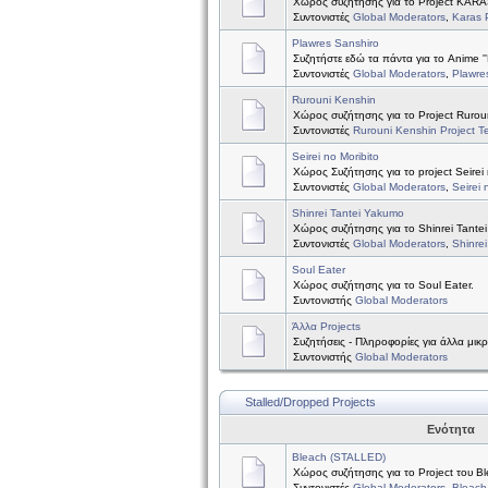
Χώρος συζήτησης για το Project KAR
Συντονιστές
Global Moderators
,
Karas 
Plawres Sanshiro
Συζητήστε εδώ τα πάντα για το Anime ''
Συντονιστές
Global Moderators
,
Plawre
Rurouni Kenshin
Χώρος συζήτησης για το Project Rurou
Συντονιστές
Rurouni Kenshin Project 
Seirei no Moribito
Χώρος Συζήτησης για το project Seirei 
Συντονιστές
Global Moderators
,
Seirei 
Shinrei Tantei Yakumo
Χώρος συζήτησης για το Shinrei Tante
Συντονιστές
Global Moderators
,
Shinre
Soul Eater
Χώρος συζήτησης για το Soul Eater.
Συντονιστής
Global Moderators
Άλλα Projects
Συζητήσεις - Πληροφορίες για άλλα μικ
Συντονιστής
Global Moderators
Stalled/Dropped Projects
Ενότητα
Bleach (STALLED)
Χώρος συζήτησης για το Project του B
Συντονιστές
Global Moderators
,
Bleach